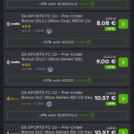
copy
-8% with XD8DEALS
EA SPORTS FC 26 - Pre-Order
8,98 €
Bonus (DLC) (Xbox One) XBOX LIVE
8,08 €
Key GLOBAL
★
5.0
-10%
vor 1d
DRM:
copy
-10% with XDD10
EA SPORTS FC 26 - Pre-Order
10,00 €
Bonus (DLC) (Xbox Series X|S)
9,00 €
XBOX LIVE Key GLOBAL
★
5.0
-10%
vor 1W
DRM:
copy
-10% with XDD10
EA SPORTS FC 26 - Pre-Order
11,49 €
Bonus DLC Xbox Series X|S CD Key
10,57 €
-8%
vor 1d
DRM:
copy
-8% with XD8DEALS
EA SPORTS FC 26 - Pre-Order
11,49 €
Bonus DLC Xbox Series X|S CD Key
10,57 €