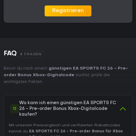
Registrieren
FAQ
8 FRAGEN
Bevor du nach einem
günstigen EA SPORTS FC 26 - Pre-
order Bonus Xbox-Digitalcode
suchst, prüfe die
wichtigsten Fakten.
Wo kann ich einen günstigen EA SPORTS FC
Q
26 - Pre-order Bonus Xbox-Digitalcode
kaufen?
Mit unserem Preisvergleich und verifizierten Rabattcodes
kannst du
EA SPORTS FC 26 - Pre-order Bonus für Xbox