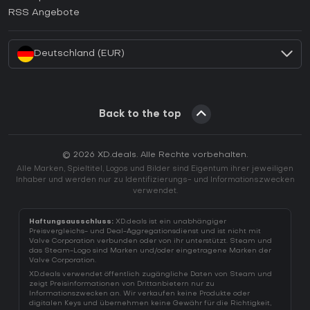
Wie aktiviert man einen EA App CD Key?
RSS Angebote
Wie aktiviert man einen Battle.net CD Key?
Deutschland (EUR)
Back to the top
© 2026 XD.deals. Alle Rechte vorbehalten.
Alle Marken, Spieltitel, Logos und Bilder sind Eigentum ihrer jeweiligen
Inhaber und werden nur zu Identifizierungs- und Informationszwecken
verwendet.
Haftungsausschluss:
XD.deals ist ein unabhängiger
Preisvergleichs- und Deal-Aggregationsdienst und ist nicht mit
Valve Corporation verbunden oder von ihr unterstützt. Steam und
das Steam-Logo sind Marken und/oder eingetragene Marken der
Valve Corporation.
XD.deals verwendet öffentlich zugängliche Daten von Steam und
zeigt Preisinformationen von Drittanbietern nur zu
Informationszwecken an. Wir verkaufen keine Produkte oder
digitalen Keys und übernehmen keine Gewähr für die Richtigkeit,