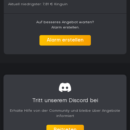
Aktuell niedrigster:
7,81 €
Kinguin
Optionale Ingame-Käufe mit virtueller Währung stehen
weiterhin zur Verfügung. Der Kommentar ist in mehreren
Sprachen verfügbar, wobei einige Sprachpakete separat
Auf besseres Angebot warten?
heruntergeladen werden müssen.
Alarm erstellen.
Lohnt sich das Spiel?
Alarm erstellen
EA SPORTS FC 26 richtet sich vor allem an Spieler, die eine
Fußballsimulation mit Wahlmöglichkeiten zwischen
realistischem und wettbewerbsorientiertem Tempo suchen.
Die Trennung in Authentic- und Competitive-Voreinstellungen
spricht unterschiedliche Spielweisen gezielt an - besonders
Spieler, die taktische Tiefe im Offline-Karrieremodus oder
schnelle Reaktionen in Ultimate Team schätzen, profitieren
davon. Die Manager Live Challenges bringen frische
Abwechslung in langfristige Karrieren, während Archetypen
neue Anpassungsmöglichkeiten in Clubs und der
Spielerkarriere schaffen.
Tritt unserem Discord bei
Die Resonanz hebt das flüssigere Spielgefühl und den
Nutzen der neuen Optionen hervor, auch wenn die
Erhalte Hilfe von der Community und bleibe über Angebote
Monetarisierung in den Online-Modi unverändert bleibt. Das
informiert
Spiel eignet sich sowohl für eingefleischte Fans der Serie als
auch für Einsteiger, die zugängliche Modi mit spürbarer Tiefe
Beitreten