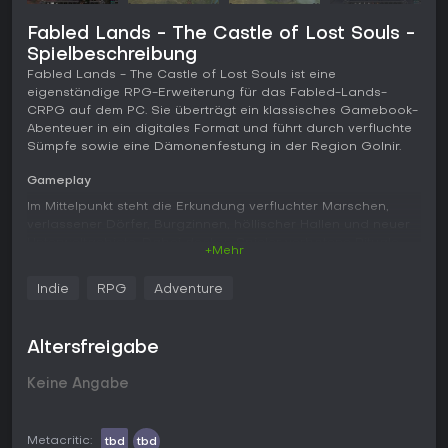
Fabled Lands - The Castle of Lost Souls -
Spielbeschreibung
Fabled Lands - The Castle of Lost Souls ist eine
eigenständige RPG-Erweiterung für das Fabled-Lands-
CRPG auf dem PC. Sie überträgt ein klassisches Gamebook-
Abenteuer in ein digitales Format und führt durch verfluchte
Sümpfe sowie eine Dämonenfestung in der Region Golnir.
Gameplay
Im Mittelpunkt steht die Erkundung verfluchter Marschen,
verlassener Dörfer, Burgzinnen, höllischer Hallen und neuer
Unterweltgebiete. Dabei decken Spieler verbotene Rituale
+Mehr
auf und sammeln Werkzeuge, um sich dem Erzfeind Slank zu
stellen. Kämpfe erwarten gegen Geisterritter, Scharfrichter-
Indie
RPG
Adventure
Wraiths, Chon-Chon-Schwärme, Lammasu-Wächter, den
Rauchwurm und die Undine - einschließlich mehrerer
Begegnungen mit Slank selbst. Die Erweiterung führt 40 neue
Altersfreigabe
Gegenstände ein, darunter verfluchte Relikte und Schätze
aus der Unterwelt, die sich in die übergreifende Kampagne
Keine Angabe
einfügen. Grundlage ist ein komplett überarbeitetes 700-
Abschnitte-Abenteuer mit rund 50.000 Wörtern, das das
Basisspiel durch vernetzte Entscheidungen und Fortschritt
erweitert.
Metacritic:
tbd
tbd