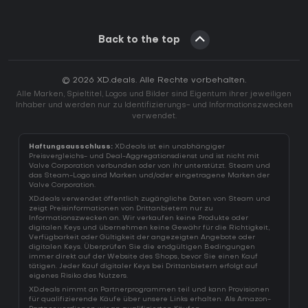
Back to the top
© 2026 XD.deals. Alle Rechte vorbehalten.
Alle Marken, Spieltitel, Logos und Bilder sind Eigentum ihrer jeweiligen
Inhaber und werden nur zu Identifizierungs- und Informationszwecken
verwendet.
Haftungsausschluss:
XD.deals ist ein unabhängiger
Preisvergleichs- und Deal-Aggregationsdienst und ist nicht mit
Valve Corporation verbunden oder von ihr unterstützt. Steam und
das Steam-Logo sind Marken und/oder eingetragene Marken der
Valve Corporation.
XD.deals verwendet öffentlich zugängliche Daten von Steam und
zeigt Preisinformationen von Drittanbietern nur zu
Informationszwecken an. Wir verkaufen keine Produkte oder
digitalen Keys und übernehmen keine Gewähr für die Richtigkeit,
Verfügbarkeit oder Gültigkeit der angezeigten Angebote oder
digitalen Keys. Überprüfen Sie die endgültigen Bedingungen
immer direkt auf der Website des Shops, bevor Sie einen Kauf
tätigen. Jeder Kauf digitaler Keys bei Drittanbietern erfolgt auf
eigenes Risiko des Nutzers.
XD.deals nimmt an Partnerprogrammen teil und kann Provisionen
für qualifizierende Käufe über unsere Links erhalten. Als Amazon-