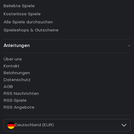
Beliebte Spiele
Kostenlose Spiele
Alle Spiele durchsuchen
Spieleshops & Gutscheine
Anleitungen
FAQ
Über uns
Anleitungen
Kontakt
Wie aktiviert man einen Steam CD Key?
Belohnungen
Wie aktiviert man einen Epic Games CD Key?
Datenschutz
AGB
Wie aktiviert man einen GOG CD Key?
RSS Nachrichten
Wie aktiviert man einen Ubisoft Connect CD Key?
RSS Spiele
Wie aktiviert man einen EA App CD Key?
RSS Angebote
Wie aktiviert man einen Battle.net CD Key?
Deutschland (EUR)