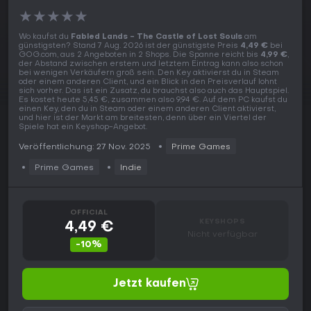
★
★
★
★
★
Wo kaufst du
Fabled Lands - The Castle of Lost Souls
am
günstigsten? Stand 7 Aug. 2026 ist der günstigste Preis
4,49 €
bei
GOG.com, aus 2 Angeboten in 2 Shops. Die Spanne reicht bis
4,99 €
,
der Abstand zwischen erstem und letztem Eintrag kann also schon
bei wenigen Verkäufern groß sein. Den Key aktivierst du in Steam
oder einem anderen Client, und ein Blick in den Preisverlauf lohnt
sich vorher. Das ist ein Zusatz, du brauchst also auch das Hauptspiel.
Es kostet heute 5,45 €, zusammen also 9,94 €. Auf dem PC kaufst du
einen Key, den du in Steam oder einem anderen Client aktivierst,
und hier ist der Markt am breitesten, denn über ein Viertel der
Spiele hat ein Keyshop-Angebot.
Veröffentlichung: 27 Nov. 2025
Prime Games
Prime Games
Indie
OFFICIAL
KEYSHOPS
4,49 €
Nicht verfügbar
-10%
Jetzt kaufen