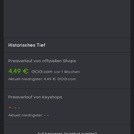
Voraussetzung ist der Besitz des Basisspiels. Die
Veröffentlichung erfolgte Ende 2025, weitere Updates sind
derzeit nicht vorgesehen.
Historisches Tief
Preisverlauf von offiziellen Shops
4,49 €
GOG.com
vor 1 Wochen
Aktuell niedrigster:
4,49 €
GOG.com
Preisverlauf von Keyshops
-
-
-
Aktuell niedrigster:
-
-
Auf besseres Angebot warten?