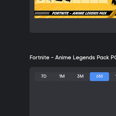
Fortnite - Anime Legends Pack PC
7D
1M
3M
6M