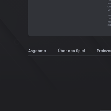
un
la
da
br
Wo
un
la
da
Angebote
Über das Spiel
Preisve