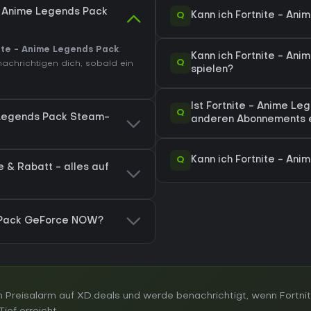
 - Anime Legends Pack
Q
Kann ich Fortnite - An
ite - Anime Legends Pack
.
Kann ich Fortnite - A
Q
nachrichtigen dich, sobald ein
spielen?
Ist Fortnite - Anime L
Q
e Legends Pack Steam-
anderen Abonnements e
Q
Kann ich Fortnite - An
 & Rabatt - alles auf
s Pack GeForce NOW?
 Preisalarm auf XD.deals und werde benachrichtigt, wenn Fortni