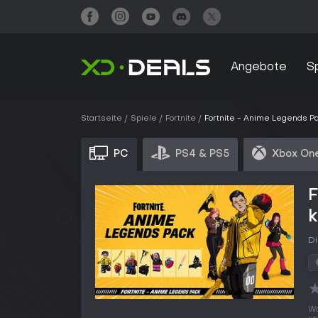
Angebote
S
Startseite
Spiele
Fortnite
Fortnite - Anime Legends P
PC
PS4 & PS5
Xbox One
F
Di
Wo