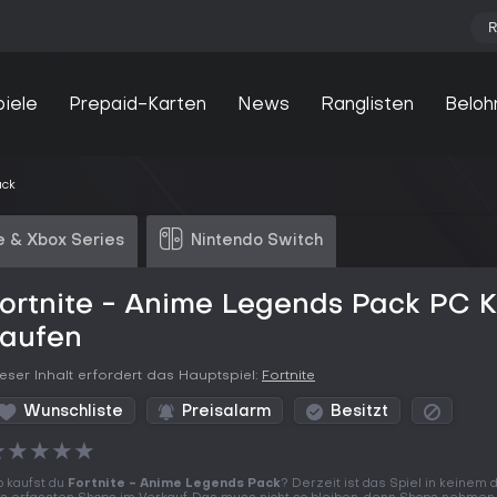
R
piele
Prepaid-Karten
News
Ranglisten
Beloh
ack
 & Xbox Series
Nintendo Switch
ortnite - Anime Legends Pack PC 
kaufen
eser Inhalt erfordert das Hauptspiel:
Fortnite
Wunschliste
Preisalarm
Besitzt
★
★
★
★
★
 kaufst du
Fortnite - Anime Legends Pack
? Derzeit ist das Spiel in keinem 