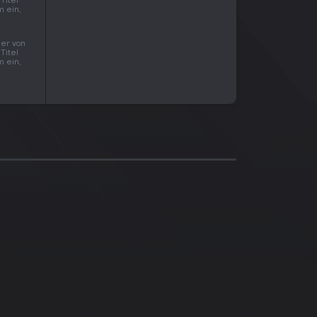
Titel
m ein,
u
der von
Titel
m ein,