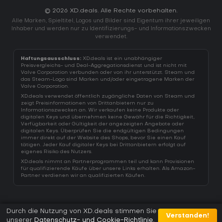
© 2026 XD.deals. Alle Rechte vorbehalten.
Alle Marken, Spieltitel, Logos und Bilder sind Eigentum ihrer jeweiligen
Inhaber und werden nur zu Identifizierungs- und Informationszwecken
verwendet.
Haftungsausschluss:
XD.deals ist ein unabhängiger
Preisvergleichs- und Deal-Aggregationsdienst und ist nicht mit
Valve Corporation verbunden oder von ihr unterstützt. Steam und
das Steam-Logo sind Marken und/oder eingetragene Marken der
Valve Corporation.
XD.deals verwendet öffentlich zugängliche Daten von Steam und
zeigt Preisinformationen von Drittanbietern nur zu
Informationszwecken an. Wir verkaufen keine Produkte oder
digitalen Keys und übernehmen keine Gewähr für die Richtigkeit,
Verfügbarkeit oder Gültigkeit der angezeigten Angebote oder
digitalen Keys. Überprüfen Sie die endgültigen Bedingungen
immer direkt auf der Website des Shops, bevor Sie einen Kauf
tätigen. Jeder Kauf digitaler Keys bei Drittanbietern erfolgt auf
eigenes Risiko des Nutzers.
XD.deals nimmt an Partnerprogrammen teil und kann Provisionen
für qualifizierende Käufe über unsere Links erhalten. Als Amazon-
Partner verdienen wir an qualifizierten Käufen.
Durch die Nutzung von XD.deals stimmen Sie
Verstanden!
unserer
Datenschutz- und Cookie-Richtlinie
.