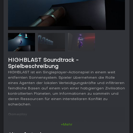
HIGHBLAST Soundtrack -
Spielbeschreibung
HIGHBLAST ist ein Singleplayer-Actionspiel in einem weit
entfernten Sonnensystem. Spieler übernehmen die Rolle
eines Agenten der lokalen Verteidigungskräfte und infiltrieren
feindliche Basen auf einem von einer habgierigen Zivilisation
kontrollierten Planeten, um Informationen zu sammeln und
deren Ressourcen für einen interstellaren Konflikt zu
schwächen.
Gameplay
Im Mittelpunkt steht der Einsatz und die Steuerung von
+Mehr
Robotersoldaten mit spezialisierten Waffen, die am Arm
montiert oder diesen ersetzen. Zur Auswahl stehen unter