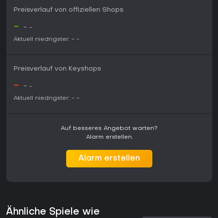
Plattformen ist es auf dem PC erhältlich und damit für alle
Preisverlauf von offiziellen Shops
zugänglich, die sich für die beschriebenen Mechaniken und
-
die Hintergrundgeschichte interessieren.
-
-
Aktuell niedrigster:
-
-
Preisverlauf von Keyshops
-
-
-
Aktuell niedrigster:
-
-
Auf besseres Angebot warten?
Alarm erstellen.
Alarm erstellen
Ähnliche Spiele wie