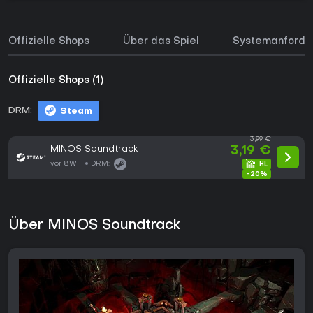
Offizielle Shops
Über das Spiel
Systemanforde
Offizielle Shops (1)
DRM:
Steam
3,99 €
MINOS Soundtrack
3,19 €
vor 8W
DRM:
-20%
Über MINOS Soundtrack