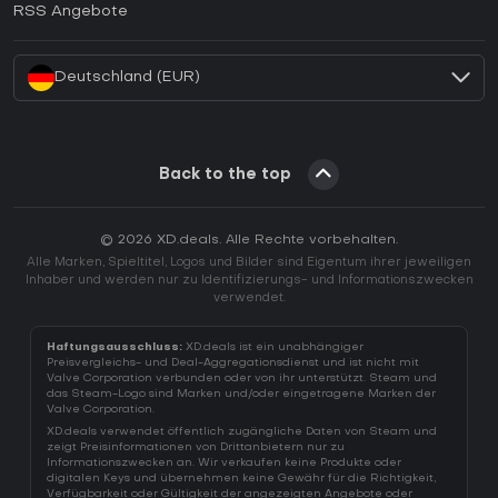
RSS Angebote
Wie aktiviert man einen Battle.net CD Key?
Deutschland (EUR)
Back to the top
© 2026 XD.deals. Alle Rechte vorbehalten.
Alle Marken, Spieltitel, Logos und Bilder sind Eigentum ihrer jeweiligen
Inhaber und werden nur zu Identifizierungs- und Informationszwecken
verwendet.
Haftungsausschluss:
XD.deals ist ein unabhängiger
Preisvergleichs- und Deal-Aggregationsdienst und ist nicht mit
Valve Corporation verbunden oder von ihr unterstützt. Steam und
das Steam-Logo sind Marken und/oder eingetragene Marken der
Valve Corporation.
XD.deals verwendet öffentlich zugängliche Daten von Steam und
zeigt Preisinformationen von Drittanbietern nur zu
Informationszwecken an. Wir verkaufen keine Produkte oder
digitalen Keys und übernehmen keine Gewähr für die Richtigkeit,
Verfügbarkeit oder Gültigkeit der angezeigten Angebote oder