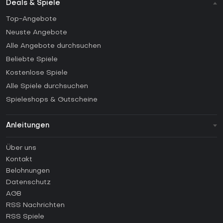
Deals & Spiele
Top-Angebote
Neuste Angebote
Alle Angebote durchsuchen
Beliebte Spiele
Kostenlose Spiele
Alle Spiele durchsuchen
Spieleshops & Gutscheine
Anleitungen
FAQ
Über uns
Anleitungen
Kontakt
Wie aktiviert man einen Steam CD Key?
Belohnungen
Wie aktiviert man einen Epic Games CD Key?
Datenschutz
AGB
Wie aktiviert man einen GOG CD Key?
RSS Nachrichten
Wie aktiviert man einen Ubisoft Connect CD Key?
RSS Spiele
Wie aktiviert man einen EA App CD Key?