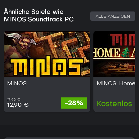
Kombination aus gestalterischer Freiheit und direkter
Steuerung des Minotaurus bietet eine klare Alternative zu
Ähnliche Spiele wie
klassischen Tower-Defense-Formaten und ist eine gute Wahl
ALLE ANZEIGEN
MINOS Soundtrack PC
für alle, die Roguelite-Mechaniken auf dem PC suchen.
MINOS
MINOS: Home A
17,92 €
-28%
Kostenlos
12,90 €