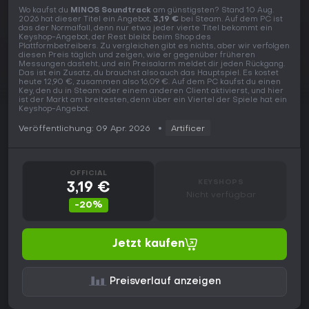
Wo kaufst du
MINOS Soundtrack
am günstigsten? Stand 10 Aug.
2026 hat dieser Titel ein Angebot,
3,19 €
bei Steam. Auf dem PC ist
das der Normalfall, denn nur etwa jeder vierte Titel bekommt ein
Keyshop-Angebot, der Rest bleibt beim Shop des
Plattformbetreibers. Zu vergleichen gibt es nichts, aber wir verfolgen
diesen Preis täglich und zeigen, wie er gegenüber früheren
Messungen dasteht, und ein Preisalarm meldet dir jeden Rückgang.
Das ist ein Zusatz, du brauchst also auch das Hauptspiel. Es kostet
heute 12,90 €, zusammen also 16,09 €. Auf dem PC kaufst du einen
Key, den du in Steam oder einem anderen Client aktivierst, und hier
ist der Markt am breitesten, denn über ein Viertel der Spiele hat ein
Keyshop-Angebot.
Veröffentlichung: 09 Apr. 2026
Artificer
OFFICIAL
KEYSHOPS
3,19 €
Nicht verfügbar
-20%
Jetzt kaufen
Preisverlauf anzeigen