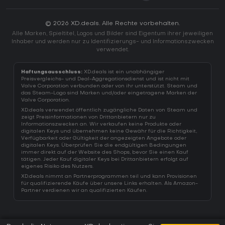
© 2026 XD.deals. Alle Rechte vorbehalten.
Alle Marken, Spieltitel, Logos und Bilder sind Eigentum ihrer jeweiligen
Inhaber und werden nur zu Identifizierungs- und Informationszwecken
verwendet.
Haftungsausschluss:
XD.deals ist ein unabhängiger
Preisvergleichs- und Deal-Aggregationsdienst und ist nicht mit
Valve Corporation verbunden oder von ihr unterstützt. Steam und
das Steam-Logo sind Marken und/oder eingetragene Marken der
Valve Corporation.
XD.deals verwendet öffentlich zugängliche Daten von Steam und
zeigt Preisinformationen von Drittanbietern nur zu
Informationszwecken an. Wir verkaufen keine Produkte oder
digitalen Keys und übernehmen keine Gewähr für die Richtigkeit,
Verfügbarkeit oder Gültigkeit der angezeigten Angebote oder
digitalen Keys. Überprüfen Sie die endgültigen Bedingungen
immer direkt auf der Website des Shops, bevor Sie einen Kauf
tätigen. Jeder Kauf digitaler Keys bei Drittanbietern erfolgt auf
eigenes Risiko des Nutzers.
XD.deals nimmt an Partnerprogrammen teil und kann Provisionen
für qualifizierende Käufe über unsere Links erhalten. Als Amazon-
Partner verdienen wir an qualifizierten Käufen.