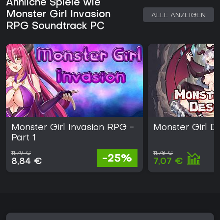
Ähnliche Spiele wie
Wer rundenbasierte Kämpfe, den Aufbau einer Gruppe aus
Monster Girl Invasion
einzigartigen Monster-Girl-Verbündeten und integrierte
ALLE ANZEIGEN
erwachsene Inhalte schätzt, findet hier den größten
RPG Soundtrack PC
Mehrwert. Das Erlebnis konzentriert sich auf den
Einzelspieler-Fortschritt und verzichtet auf saisonale
Updates oder Live-Service-Elemente. Interessenten sollten
die reifen Themen vor dem Kauf beachten.
Monster Girl Invasion RPG -
Monster Girl D
Part 1
11,79 €
11,78 €
-25%
8,84 €
7,07 €