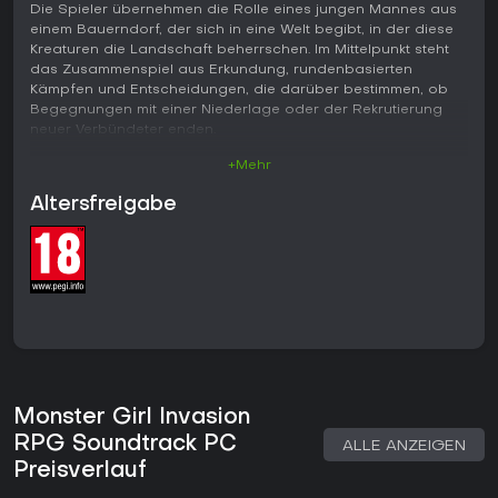
Die Spieler übernehmen die Rolle eines jungen Mannes aus
einem Bauerndorf, der sich in eine Welt begibt, in der diese
Kreaturen die Landschaft beherrschen. Im Mittelpunkt steht
das Zusammenspiel aus Erkundung, rundenbasierten
Kämpfen und Entscheidungen, die darüber bestimmen, ob
Begegnungen mit einer Niederlage oder der Rekrutierung
neuer Verbündeter enden.
+Mehr
Gameplay
Im Zentrum steht die Reise durch gefährliche Gebiete, die
Altersfreigabe
von unkontrollierten Monster Girls bevölkert sind. Die Kämpfe
folgen klassischen JRPG-Regeln mit Angriffen, Fertigkeiten
und Statusveränderungen, die sowohl zu gewöhnlichen
K.O.s als auch zu intimeren Niederlagen führen können.
Siegreiche Kämpfe eröffnen die Möglichkeit, Gegnerinnen
für die eigene Gruppe zu gewinnen und so neue Optionen
für kommende Schlachten und die Handlung zu erschließen.
Die Schwierigkeit lässt sich jederzeit anpassen, um
unterschiedlichen Spielstilen gerecht zu werden und Frust in
frühen Level-Phasen zu vermeiden.
Monster Girl Invasion
Die Rekrutierung erfordert strategisches Vorgehen, da jede
RPG Soundtrack PC
ALLE ANZEIGEN
neue Mitstreiterin einzigartige Fähigkeiten mitbringt, die
Preisverlauf
helfen, die verführerischen Taktiken späterer Gegnerinnen zu
kontern. Die erwachsenen Elemente sind direkt in die