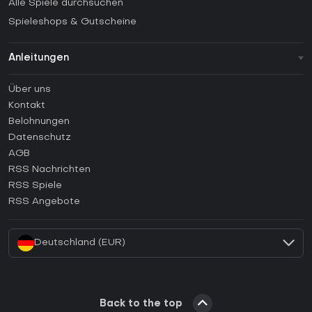
Alle Spiele durchsuchen
Spieleshops & Gutscheine
Anleitungen
FAQ
Über uns
Anleitungen
Kontakt
Wie aktiviert man einen Steam CD Key?
Belohnungen
Wie aktiviert man einen Epic Games CD Key?
Datenschutz
AGB
Wie aktiviert man einen GOG CD Key?
RSS Nachrichten
Wie aktiviert man einen Ubisoft Connect CD Key?
RSS Spiele
Wie aktiviert man einen EA App CD Key?
RSS Angebote
Wie aktiviert man einen Battle.net CD Key?
Deutschland (EUR)
Back to the top