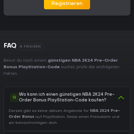
Registrieren
FAQ
8 FRAGEN
Bevor du nach einem
günstigen NBA 2K24 Pre-Order
Bonus PlayStation-Code
suchst, prüfe die wichtigsten
Fakten.
Wo kann ich einen günstigen NBA 2K24 Pre-
Q
Order Bonus PlayStation-Code kaufen?
Derzeit gibt es keine aktiven Angebote für
NBA 2K24 Pre-
Order Bonus
auf PlayStation. Setze einen Preisalarm und
wir benachrichtigen dich.