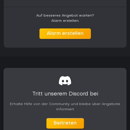
Lohnt es sich?
NBA 2K24 richtet sich an Spieler, die Wert auf detaillierte
Auf besseres Angebot warten?
Basketball-Mechaniken und langfristige Progression legen.
Alarm erstellen.
Wer einen eigenen Spieler aufbauen oder ein Franchise
leiten möchte, findet in den entsprechenden Modi viel
Tiefgang. Multiplayer-Fans profitieren von Online-
Alarm erstellen
Matchmaking und dem Sammeln von Spielerkarten. Das
Spiel ist weiterhin auf PlayStation 4 und PlayStation 5
verfügbar und profitiert von einer aktiven Community aus
früheren Saisons. Es spricht vor allem Fans an, die eine
authentische Simulation gegenüber Arcade-Alternativen
bevorzugen - insbesondere bei genauen Roster-Daten und
individueller Attribut-Anpassung. Die Verfügbarkeit auf
beiden Konsolengenerationen macht es auch ohne aktuelle
Hardware zugänglich.
Tritt unserem Discord bei
Erhalte Hilfe von der Community und bleibe über Angebote
informiert
Beitreten