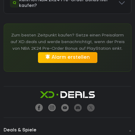
Kann ich NBA 2K24 Pre-Order Bonus hier
Q
kaufen?
Zum besten Zeitpunkt kaufen? Setze einen Preisalarm
auf XD.deals und werde benachrichtigt, wenn der Preis
von NBA 2K24 Pre-Order Bonus auf PlayStation sinkt.
Alarm erstellen
Deals & Spiele