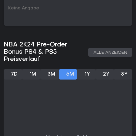
abgestimmten Timing-Elementen. Spieler führen responsive
Dribble-Moves aus, treffen Würfe über Timing-Fenster und
Keine Angabe
verteidigen durch geschickte Positionierung. Die
Defensivsysteme belohnen Antizipation und Team-
Verteidigung, während offensive Spielzüge Pick-and-Roll
und Isolation-Plays ermöglichen. Die Engine liefert auf
aktuellen und älteren Konsolen jeweils angepasste Grafik
und Performance. Crossplay steht auf der PlayStation-5-
NBA 2K24 Pre-Order
Version für Online-Partien gegen Spieler anderer Plattformen
zur Verfügung.
Bonus PS4 & PS5
ALLE ANZEIGEN
Preisverlauf
Fortschrittssysteme erfassen Attribute und Badges, die die
Leistung beeinflussen. In Karriere-Modi bauen Spieler ihren
MyPLAYER durch Trainingseinheiten und Spielpraxis auf.
7D
1M
3M
6M
1Y
2Y
3Y
Franchise-Elemente umfassen Kaderverwaltung, Transfers
und Draft-Entscheidungen für langfristigen Teamaufbau.
Saisonale Inhalte sorgen für regelmäßige Roster-Updates
und Balance-Anpassungen.
Spielmodi
Play Now bietet schnelle Partien mit aktuellen NBA-Kadern
oder eigenen Teams - sowohl im Einzel- als auch im Online-
Modus. MyCAREER ermöglicht die Erstellung und Entwicklung
eines MyPLAYER durch storybasierte Fortschritte, Streetball-
Herausforderungen und NBA-Spiele. MyTEAM dreht sich um