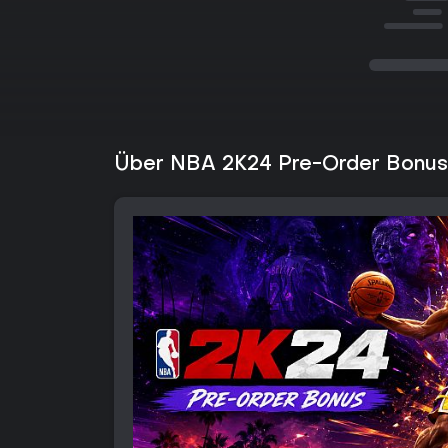
Über NBA 2K24 Pre-Order Bonus