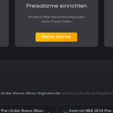
Preisalarme einrichten
Erhalte E-Mail-Benachrichtigungen
wenn Preise fallen
Meine Alarme
-Order Bonus Xbox-Digitalcode
suchst, prüfe die wichtigsten 
4 Pre-Order Bonus Xbox-
Kann ich NBA 2K24 Pre-