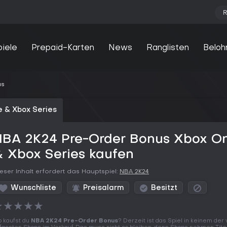
R
piele
Prepaid-Karten
News
Ranglisten
Beloh
us
 & Xbox Series
NBA 2K24 Pre-Order Bonus Xbox O
 Xbox Series kaufen
eser Inhalt erfordert das Hauptspiel:
NBA 2K24
Wunschliste
Preisalarm
Besitzt
★
★
★
★
★
 kaufst du
NBA 2K24 Pre-Order Bonus
? Derzeit ist das Spiel in keinem der