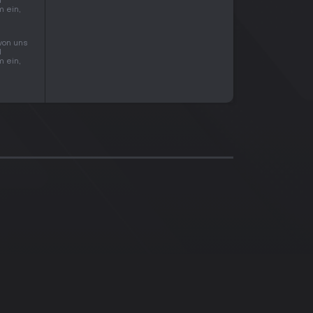
l
m ein,
u
 von uns
l
m ein,