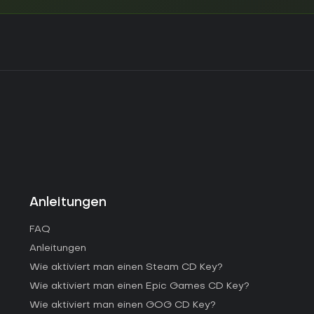
Anleitungen
FAQ
Anleitungen
Wie aktiviert man einen Steam CD Key?
Wie aktiviert man einen Epic Games CD Key?
Wie aktiviert man einen GOG CD Key?