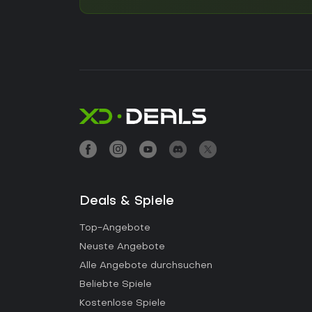
Deals & Spiele
Top-Angebote
Neuste Angebote
Alle Angebote durchsuchen
Beliebte Spiele
Kostenlose Spiele