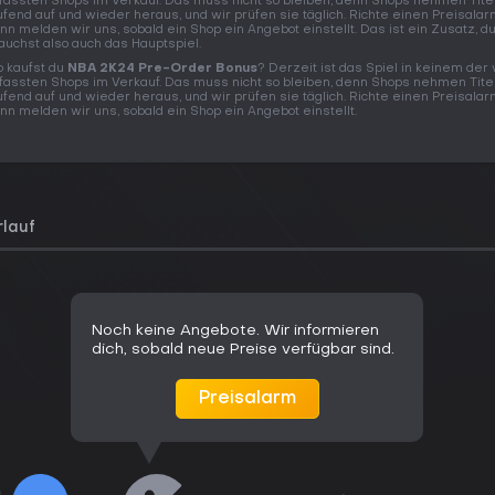
fassten Shops im Verkauf. Das muss nicht so bleiben, denn Shops nehmen Tite
ufend auf und wieder heraus, und wir prüfen sie täglich. Richte einen Preisalar
nn melden wir uns, sobald ein Shop ein Angebot einstellt. Das ist ein Zusatz, d
auchst also auch das Hauptspiel.
 kaufst du
NBA 2K24 Pre-Order Bonus
? Derzeit ist das Spiel in keinem der
fassten Shops im Verkauf. Das muss nicht so bleiben, denn Shops nehmen Tite
ufend auf und wieder heraus, und wir prüfen sie täglich. Richte einen Preisalar
nn melden wir uns, sobald ein Shop ein Angebot einstellt.
rlauf
Noch keine Angebote. Wir informieren
dich, sobald neue Preise verfügbar sind.
Preisalarm