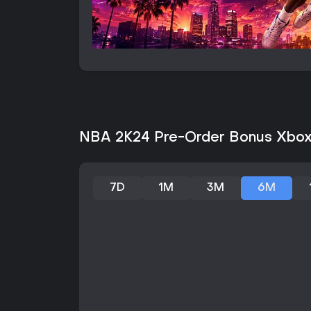
NBA 2K24 Pre-Order Bonus Xbox 
7D
1M
3M
6M