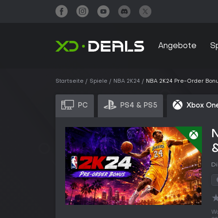
Angebote
S
Startseite
Spiele
NBA 2K24
NBA 2K24 Pre-Order Bon
PC
PS4 & PS5
Xbox One
&
Di
Wo