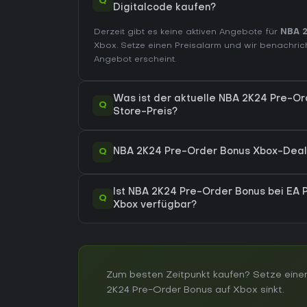
Q
Digitalcode kaufen?
Derzeit gibt es keine aktiven Angebote für
NBA 2
Xbox. Setze einen Preisalarm und wir benachrich
Angebot erscheint.
Was ist der aktuelle NBA 2K24 Pre-Or
Q
Store-Preis?
Q
NBA 2K24 Pre-Order Bonus Xbox-Deals 
Ist NBA 2K24 Pre-Order Bonus bei EA P
Q
Xbox verfügbar?
Zum besten Zeitpunkt kaufen? Setze einen
2K24 Pre-Order Bonus auf Xbox sinkt.