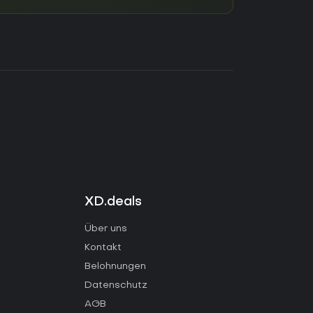
XD.deals
Über uns
Kontakt
Belohnungen
Datenschutz
AGB