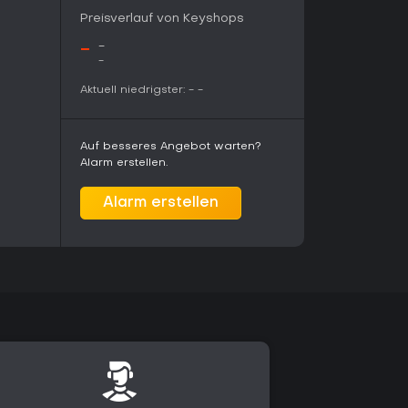
 mehr. Physische und digitale Versionen wurden
Preisverlauf von Keyshops
ehr verkauft, bestehende Besitzer behalten
le des Spiels.
-
-
-
Aktuell niedrigster:
-
-
e einzelne Einspielermodi von MyCAREER und
-Konsolen weiterhin nutzbar. Der Wegfall der
e von Multiplayer, laufenden MyTEAM-Events und
also jenen Elementen, die für viele Spieler den
Auf besseres Angebot warten?
realistische Basketball-Simulation und
Alarm erstellen.
ätzt, kann dennoch Spaß an den verbleibenden
rs bei Freundschaftsspielen oder beim
Alarm erstellen
-Herausforderungen. Wer aktive Online-Ligen
 sucht, wird mit dem aktuellen Stand jedoch
verwiesen.