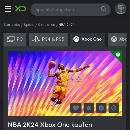
Alle
Startseite
Spiele
Simulation
NBA 2K24
PC
PS4 & PS5
Xbox One
Xbox
NBA 2K24 Xbox One kaufen