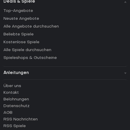
Deals & Spiele
Top-Angebote
Neuste Angebote
Alle Angebote durchsuchen
Beliebte Spiele
Kostenlose Spiele
Alle Spiele durchsuchen
Spieleshops & Gutscheine
Anleitungen
FAQ
Über uns
Anleitungen
Kontakt
Wie aktiviert man einen Steam CD Key?
Belohnungen
Wie aktiviert man einen Epic Games CD Key?
Datenschutz
AGB
Wie aktiviert man einen GOG CD Key?
RSS Nachrichten
Wie aktiviert man einen Ubisoft Connect CD Key?
RSS Spiele
Wie aktiviert man einen EA App CD Key?