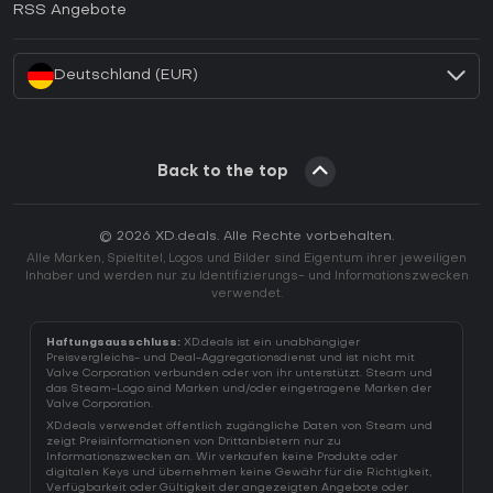
RSS Angebote
Wie aktiviert man einen Battle.net CD Key?
Deutschland (EUR)
Back to the top
© 2026 XD.deals. Alle Rechte vorbehalten.
Alle Marken, Spieltitel, Logos und Bilder sind Eigentum ihrer jeweiligen
Inhaber und werden nur zu Identifizierungs- und Informationszwecken
verwendet.
Haftungsausschluss:
XD.deals ist ein unabhängiger
Preisvergleichs- und Deal-Aggregationsdienst und ist nicht mit
Valve Corporation verbunden oder von ihr unterstützt. Steam und
das Steam-Logo sind Marken und/oder eingetragene Marken der
Valve Corporation.
XD.deals verwendet öffentlich zugängliche Daten von Steam und
zeigt Preisinformationen von Drittanbietern nur zu
Informationszwecken an. Wir verkaufen keine Produkte oder
digitalen Keys und übernehmen keine Gewähr für die Richtigkeit,
Verfügbarkeit oder Gültigkeit der angezeigten Angebote oder