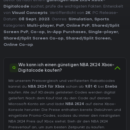
Bevor du nach einem
günstigen NBA 2K24 Xbox-
Digitalcode
suchst, prüfe die wichtigsten Fakten. Entwickelt
von
Visual Concepts
. Veröffentlicht von
2K
. PC Release-
Datum:
08 Sept. 2023
. Genres:
Simulation
,
Sports
.
Kategorien:
Multi-player
,
PvP
,
Online PvP
,
Shared/Split
Screen PvP
,
Co-op
,
In-App Purchases
,
Single-player
,
Shared/Split Screen Co-op
,
Shared/Split Screen
,
Online Co-op
.
Wo kann ich einen günstigen NBA 2K24 Xbox-
Q
Digitalcode kaufen?
Mit unserem Preisvergleich und verifizierten Rabattcodes
kannst du
NBA 2K24 für Xbox
schon ab
9,81 €
bei
Eneba
kaufen. Alle auf XD.deals gelisteten Codes werden digital
geliefert. Nach dem Kauf löst du den Code auf deinem
Microsoft-Konto ein und lädst
NBA 2K24
auf deine Xbox-
Konsole herunter. Die Preise enthalten bereits Gebühren und
eingelöste Promo-Codes, sodass du immer den niedrigsten
NBA 2K24 Preis auf
Xbox
siehst. Sieh dir den
NBA 2K24
Preisverlauf
an, um zum besten Zeitpunkt zu kaufen.