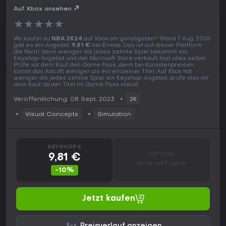
Auf Xbox ansehen
★
★
★
★
★
Wo kaufst du
NBA 2K24
auf Xbox am günstigsten? Stand 7 Aug. 2026
gibt es ein Angebot,
9,81 €
bei Eneba. Das ist auf dieser Plattform
die Norm, denn weniger als jedes zehnte Spiel bekommt ein
Keyshop-Angebot und der Microsoft Store verkauft fast alles selbst.
Prüfe vor dem Kauf den Game Pass, denn bei Konsolenpreisen
kostet das Abo oft weniger als ein einzelner Titel. Auf Xbox hat
weniger als jedes zehnte Spiel ein Keyshop-Angebot, prüfe also vor
dem Kauf, ob der Titel im Game Pass steckt.
Veröffentlichung: 08 Sept. 2023
2K
Visual Concepts
Simulation
KEYSHOPS
OFFICIAL
9,81 €
Nicht verfügbar
-10%
Jetzt kaufen