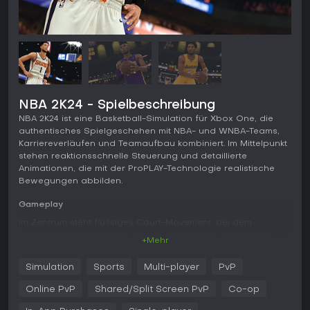
NBA 2K24 - Spielbeschreibung
NBA 2K24 ist eine Basketball-Simulation für Xbox One, die
authentisches Spielgeschehen mit NBA- und WNBA-Teams,
Karriereverläufen und Teamaufbau kombiniert. Im Mittelpunkt
stehen reaktionsschnelle Steuerung und detaillierte
Animationen, die mit der ProPLAY-Technologie realistische
Bewegungen abbilden.
Gameplay
Im Zentrum steht flüssiges Court-Movement, bei dem
Dribbling-Kombinationen, Innenverteidigung und präzise
+Mehr
Würfe im Vordergrund stehen. Überarbeitete
Steuerungselemente belohnen taktisches Geschick - etwa im
Simulation
Sports
Multi-player
PvP
Postspiel oder bei der Positionierung in der Defense. Das
aktualisierte Badge-System verbessert die MyPLAYER-
Online PvP
Shared/Split Screen PvP
Co-op
Attribute je nach Leistung. Die Optik überzeugt mit