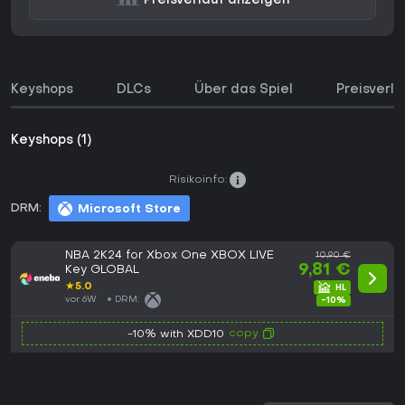
Preisverlauf anzeigen
Keyshops
DLCs
Über das Spiel
Preisverla
Keyshops (1)
Risikoinfo:
DRM:
Microsoft Store
NBA 2K24 for Xbox One XBOX LIVE
10,90 €
9,81 €
Key GLOBAL
★
5.0
vor 6W
DRM:
-10%
copy
-10% with XDD10