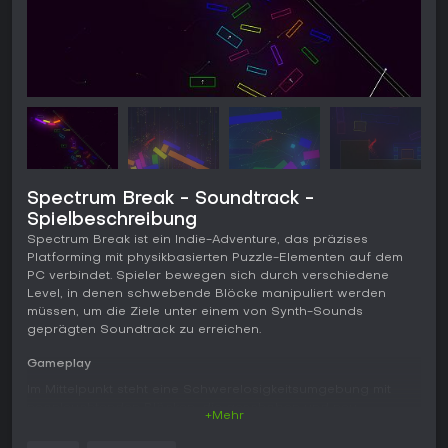
Spectrum Break - Soundtrack -
Spielbeschreibung
Spectrum Break ist ein Indie-Adventure, das präzises
Platforming mit physikbasierten Puzzle-Elementen auf dem
PC verbindet. Spieler bewegen sich durch verschiedene
Level, in denen schwebende Blöcke manipuliert werden
müssen, um die Ziele unter einem von Synth-Sounds
geprägten Soundtrack zu erreichen.
Gameplay
Im Mittelpunkt steht eine Schwerelosigkeitsumgebung mit
neonleuchtenden Blöcken, die geschoben und neu
+Mehr
positioniert werden, um stabile Wege zu bilden oder
Mechanismen auszulösen. Die Steuerung umfasst Laufen,