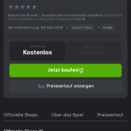
★
★
★
★
★
Spectrum Break - Soundtrack ist kostenlos spielbar
auf Steam!
Auch erhältlich in 1 offiziellen Shops ab
0,00 €
.
Veröffentlichung: 08 Mai 2018
Jason Hein
Indie
OFFICIAL
KEYSHOPS
Kostenlos
Nicht verfügbar
Jetzt kaufen
Preisverlauf anzeigen
Offizielle Shops
Über das Spiel
Preisverlauf