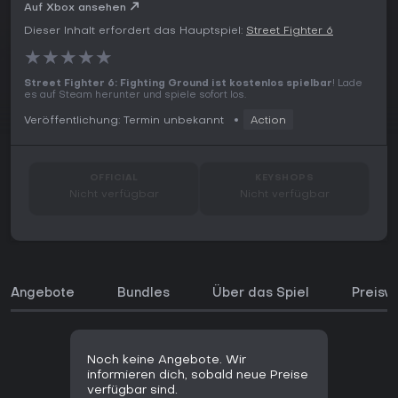
Auf Xbox ansehen
Dieser Inhalt erfordert das Hauptspiel:
Street Fighter 6
★
★
★
★
★
Street Fighter 6: Fighting Ground ist kostenlos spielbar
! Lade
es auf Steam herunter und spiele sofort los.
Veröffentlichung: Termin unbekannt
Action
OFFICIAL
KEYSHOPS
Nicht verfügbar
Nicht verfügbar
Angebote
Bundles
Über das Spiel
Preisve
Noch keine Angebote. Wir
informieren dich, sobald neue Preise
verfügbar sind.