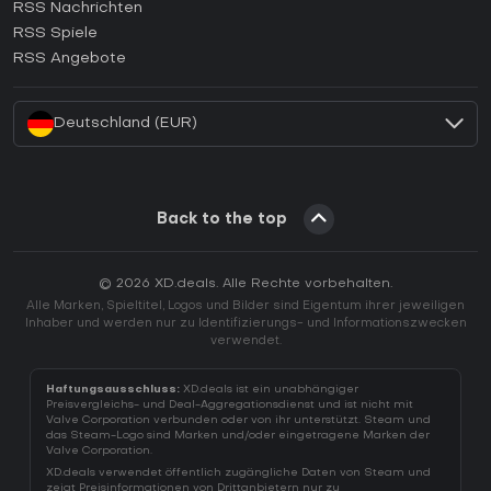
RSS Nachrichten
Wie aktiviert man einen Ubisoft Connect CD Key?
RSS Spiele
Wie aktiviert man einen EA App CD Key?
RSS Angebote
Wie aktiviert man einen Battle.net CD Key?
Deutschland (EUR)
Back to the top
© 2026 XD.deals. Alle Rechte vorbehalten.
Alle Marken, Spieltitel, Logos und Bilder sind Eigentum ihrer jeweiligen
Inhaber und werden nur zu Identifizierungs- und Informationszwecken
verwendet.
Haftungsausschluss:
XD.deals ist ein unabhängiger
Preisvergleichs- und Deal-Aggregationsdienst und ist nicht mit
Valve Corporation verbunden oder von ihr unterstützt. Steam und
das Steam-Logo sind Marken und/oder eingetragene Marken der
Valve Corporation.
XD.deals verwendet öffentlich zugängliche Daten von Steam und
zeigt Preisinformationen von Drittanbietern nur zu