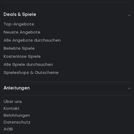
Deals & Spiele
Top-Angebote
Neuste Angebote
Alle Angebote durchsuchen
Beliebte Spiele
Kostenlose Spiele
Alle Spiele durchsuchen
Spieleshops & Gutscheine
Anleitungen
FAQ
Über uns
Anleitungen
Kontakt
Wie aktiviert man einen Steam CD Key?
Belohnungen
Wie aktiviert man einen Epic Games CD Key?
Datenschutz
AGB
Wie aktiviert man einen GOG CD Key?