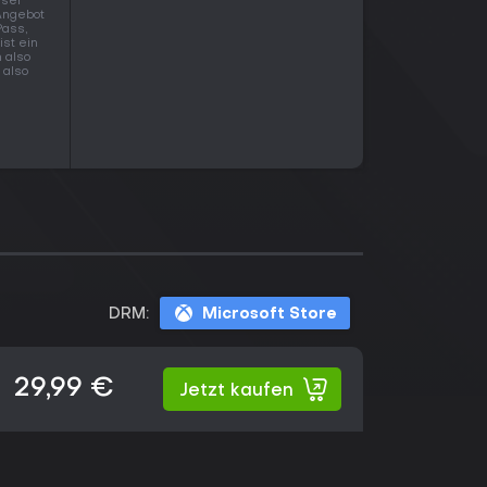
eser
Angebot
Pass,
ist ein
 also
 also
DRM:
Microsoft Store
29,99 €
Jetzt kaufen