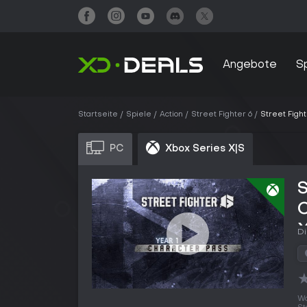
Angebote
S
Startseite
Spiele
Action
Street Fighter 6
Street Fight
PC
Xbox Series X|S
S
C
X
Di
Wo