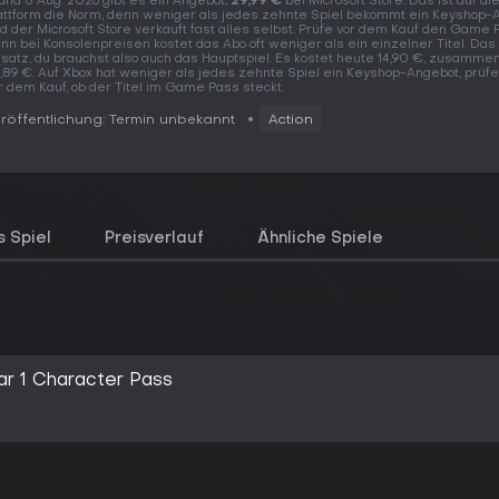
and 8 Aug. 2026 gibt es ein Angebot,
29,99 €
bei Microsoft Store. Das ist auf di
attform die Norm, denn weniger als jedes zehnte Spiel bekommt ein Keyshop-
d der Microsoft Store verkauft fast alles selbst. Prüfe vor dem Kauf den Game 
nn bei Konsolenpreisen kostet das Abo oft weniger als ein einzelner Titel. Das 
satz, du brauchst also auch das Hauptspiel. Es kostet heute 14,90 €, zusammen
,89 €. Auf Xbox hat weniger als jedes zehnte Spiel ein Keyshop-Angebot, prüfe
r dem Kauf, ob der Titel im Game Pass steckt.
röffentlichung: Termin unbekannt
Action
 Spiel
Preisverlauf
Ähnliche Spiele
ar 1 Character Pass