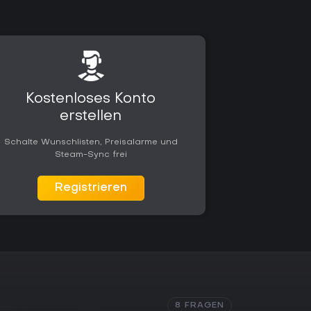
 macht es für Konsolenspieler attraktiv, die ein
code und regelmäßigen Updates suchen, das
e Community bei Laune hält.
Kostenloses Konto
erstellen
Schalte Wunschlisten, Preisalarme und
Steam-Sync frei
Registrieren
8 FRAGEN