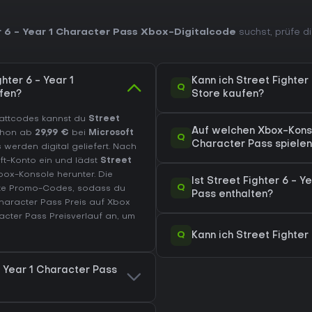
r 6 - Year 1 Character Pass Xbox-Digitalcode
suchst, prüfe d
hter 6 - Year 1
Kann ich Street Fighter
Q
fen?
Store kaufen?
abattcodes kannst du
Street
Auf welchen Xbox-Konsol
hon ab
29,99 €
bei
Microsoft
Q
Character Pass spiele
 werden digital geliefert. Nach
t-Konto ein und lädst
Street
ox-Konsole herunter. Die
Ist Street Fighter 6 -
Q
öste Promo-Codes, sodass du
Pass enthalten?
Character Pass Preis auf
Xbox
racter Pass Preisverlauf
an, um
Q
Kann ich Street Fighter
- Year 1 Character Pass