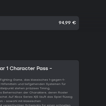
94,99 €
ear 1 Character Pass -
s Fighting Game, das klassisches 1-gegen-1-
 Hilfsmitteln und tiefgehenden Systemen für
ittelpunkt stehen präzises Timing,
Beherrschen der Charaktere, deren Roster
chst. Auf Xbox Series X|S läuft das Spiel flüssig
en - sowohl mit klassischen
t vereinfachten Schemata für einen schnellen