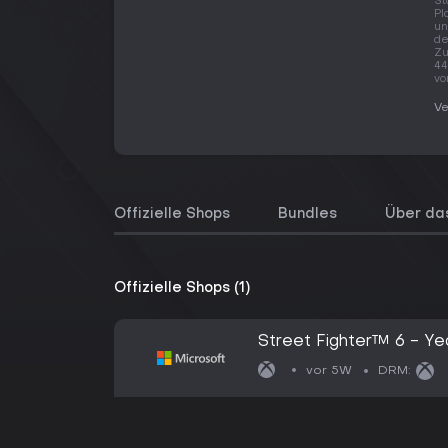
St
Pl
un
de
Zu
44
vo
Ve
Offizielle Shops
Bundles
Über das
Offizielle Shops (1)
Street Fighter™ 6 - Ye
vor 5W
DRM: