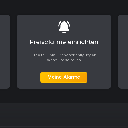
Verfügbarkeit auf Xbox Series X|S
Fighting Game mit stabilem Net
über mehrere Saisons hinweg di
Preisalarme einrichten
Erhalte E-Mail-Benachrichtigungen
wenn Preise fallen
Meine Alarme