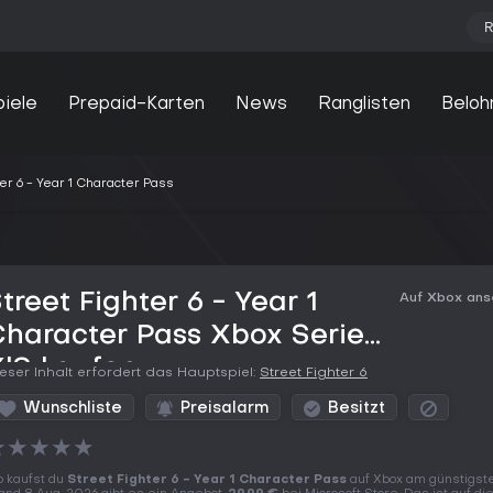
R
piele
Prepaid-Karten
News
Ranglisten
Beloh
er 6 - Year 1 Character Pass
treet Fighter 6 - Year 1
Auf Xbox an
haracter Pass Xbox Series
|S kaufen
eser Inhalt erfordert das Hauptspiel:
Street Fighter 6
Wunschliste
Preisalarm
Besitzt
★
★
★
★
★
 kaufst du
Street Fighter 6 - Year 1 Character Pass
auf Xbox am günstigst