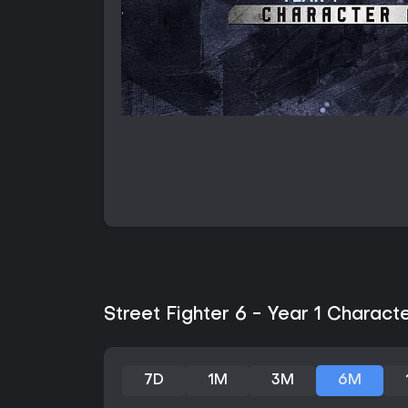
Street Fighter 6 - Year 1 Charact
7D
1M
3M
6M