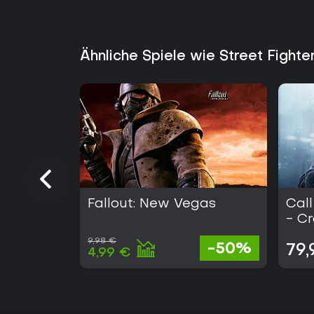
Ähnliche Spiele wie Street Fighte
Fallout: New Vegas
Call
- C
9,98 €
-50%
79,
4,99 €