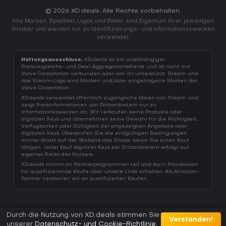
© 2026 XD.deals. Alle Rechte vorbehalten.
Alle Marken, Spieltitel, Logos und Bilder sind Eigentum ihrer jeweiligen
Inhaber und werden nur zu Identifizierungs- und Informationszwecken
verwendet.
Haftungsausschluss:
XD.deals ist ein unabhängiger
Preisvergleichs- und Deal-Aggregationsdienst und ist nicht mit
Valve Corporation verbunden oder von ihr unterstützt. Steam und
das Steam-Logo sind Marken und/oder eingetragene Marken der
Valve Corporation.
XD.deals verwendet öffentlich zugängliche Daten von Steam und
zeigt Preisinformationen von Drittanbietern nur zu
Informationszwecken an. Wir verkaufen keine Produkte oder
digitalen Keys und übernehmen keine Gewähr für die Richtigkeit,
Verfügbarkeit oder Gültigkeit der angezeigten Angebote oder
digitalen Keys. Überprüfen Sie die endgültigen Bedingungen
immer direkt auf der Website des Shops, bevor Sie einen Kauf
tätigen. Jeder Kauf digitaler Keys bei Drittanbietern erfolgt auf
eigenes Risiko des Nutzers.
XD.deals nimmt an Partnerprogrammen teil und kann Provisionen
für qualifizierende Käufe über unsere Links erhalten. Als Amazon-
Partner verdienen wir an qualifizierten Käufen.
Durch die Nutzung von XD.deals stimmen Sie
Verstanden!
unserer
Datenschutz- und Cookie-Richtlinie
.