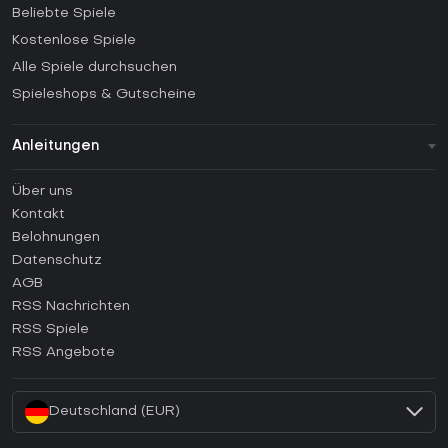
Beliebte Spiele
Kostenlose Spiele
Alle Spiele durchsuchen
Spieleshops & Gutscheine
Anleitungen
FAQ
Über uns
Anleitungen
Kontakt
Wie aktiviert man einen Steam CD Key?
Belohnungen
Wie aktiviert man einen Epic Games CD Key?
Datenschutz
AGB
Wie aktiviert man einen GOG CD Key?
RSS Nachrichten
Wie aktiviert man einen Ubisoft Connect CD Key?
RSS Spiele
Wie aktiviert man einen EA App CD Key?
RSS Angebote
Wie aktiviert man einen Battle.net CD Key?
Deutschland (EUR)