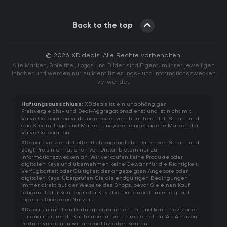
Back to the top
© 2026 XD.deals. Alle Rechte vorbehalten.
Alle Marken, Spieltitel, Logos und Bilder sind Eigentum ihrer jeweiligen
Inhaber und werden nur zu Identifizierungs- und Informationszwecken
verwendet.
Haftungsausschluss:
XD.deals ist ein unabhängiger
Preisvergleichs- und Deal-Aggregationsdienst und ist nicht mit
Valve Corporation verbunden oder von ihr unterstützt. Steam und
das Steam-Logo sind Marken und/oder eingetragene Marken der
Valve Corporation.
XD.deals verwendet öffentlich zugängliche Daten von Steam und
zeigt Preisinformationen von Drittanbietern nur zu
Informationszwecken an. Wir verkaufen keine Produkte oder
digitalen Keys und übernehmen keine Gewähr für die Richtigkeit,
Verfügbarkeit oder Gültigkeit der angezeigten Angebote oder
digitalen Keys. Überprüfen Sie die endgültigen Bedingungen
immer direkt auf der Website des Shops, bevor Sie einen Kauf
tätigen. Jeder Kauf digitaler Keys bei Drittanbietern erfolgt auf
eigenes Risiko des Nutzers.
XD.deals nimmt an Partnerprogrammen teil und kann Provisionen
für qualifizierende Käufe über unsere Links erhalten. Als Amazon-
Partner verdienen wir an qualifizierten Käufen.