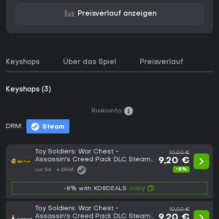
Preisverlauf anzeigen
Keyshops
Über das Spiel
Preisverlauf
Keyshops (3)
Risikoinfo:
DRM:
Steam
Toy Soldiers: War Chest -
10,00 €
Assassin's Creed Pack DLC Steam
9,20 €
CD Key
-8%
vor 5d
DRM:
copy
-8% with XD8DEALS
Toy Soldiers: War Chest -
10,00 €
Assassin's Creed Pack DLC Steam
9,20 €