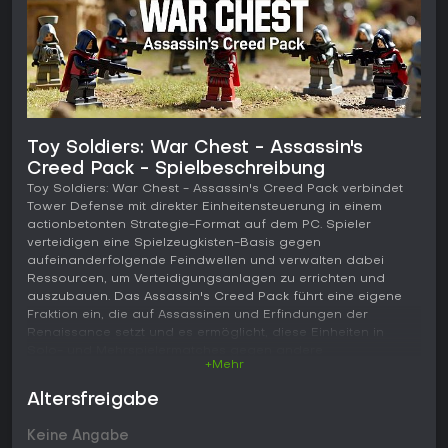
Toy Soldiers: War Chest - Assassin's
Creed Pack - Spielbeschreibung
Toy Soldiers: War Chest - Assassin's Creed Pack verbindet
Tower Defense mit direkter Einheitensteuerung in einem
actionbetonten Strategie-Format auf dem PC. Spieler
verteidigen eine Spielzeugkisten-Basis gegen
aufeinanderfolgende Feindwellen und verwalten dabei
Ressourcen, um Verteidigungsanlagen zu errichten und
auszubauen. Das Assassin's Creed Pack führt eine eigene
Fraktion ein, die auf Assassinen und Erfindungen der
Renaissance setzt und es ermöglicht, diese Einheiten in
Solo- und Mehrspielermatches gegen andere
+Mehr
Spielzeugarmeen antreten zu lassen.
Altersfreigabe
Gameplay
Im Mittelpunkt steht die wellenbasierte Verteidigung, bei der
Keine Angabe
Gegner auf festen Wegen auf die Spielzeugkiste vorrücken.