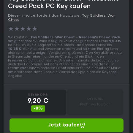
Creed Pack PC Key kaufen
Dieser Inhalt erfordert das Hauptspiel:
Toy Soldiers: War
Chest
★
★
★
★
★
Wo kaufst du
Toy Soldiers: War Chest - Assassin's Creed Pack
am günstigsten? Stand 6 Aug. 2026 ist der günstigste Preis
9,20 €
bei G2Play, aus 3 Angeboten in 3 Shops. Die Spanne reicht bis
10,65 €
, der Abstand zwischen erstem und letztem Eintrag kann
also schon bei wenigen Verkäufern groß sein. Den Key aktivierst du
in Steam oder einem anderen Client, und ein Blick in den
Preisverlauf lohnt sich vorher. Das ist ein Zusatz, du brauchst also
auch das Hauptspiel. Auf dem PC kaufst du einen Key, den du in
Steam oder einem anderen Client aktivierst, und hier ist der Markt
am breitesten, denn über ein Viertel der Spiele hat ein Keyshop-
Angebot.
KEYSHOPS
OFFICIAL
9,20 €
Nicht verfügbar
-8%
Jetzt kaufen