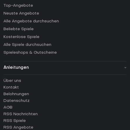
Top-Angebote
Neuste Angebote
Alle Angebote durchsuchen
Beliebte Spiele
Kostenlose Spiele
Alle Spiele durchsuchen
Spieleshops & Gutscheine
Anleitungen
FAQ
Über uns
Anleitungen
Kontakt
Wie aktiviert man einen Steam CD Key?
Belohnungen
Wie aktiviert man einen Epic Games CD Key?
Datenschutz
AGB
Wie aktiviert man einen GOG CD Key?
RSS Nachrichten
Wie aktiviert man einen Ubisoft Connect CD Key?
RSS Spiele
Wie aktiviert man einen EA App CD Key?
RSS Angebote