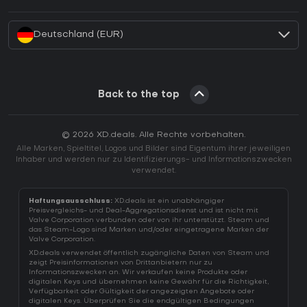
Wie aktiviert man einen Battle.net CD Key?
Deutschland (EUR)
Back to the top
© 2026 XD.deals. Alle Rechte vorbehalten.
Alle Marken, Spieltitel, Logos und Bilder sind Eigentum ihrer jeweiligen
Inhaber und werden nur zu Identifizierungs- und Informationszwecken
verwendet.
Haftungsausschluss:
XD.deals ist ein unabhängiger
Preisvergleichs- und Deal-Aggregationsdienst und ist nicht mit
Valve Corporation verbunden oder von ihr unterstützt. Steam und
das Steam-Logo sind Marken und/oder eingetragene Marken der
Valve Corporation.
XD.deals verwendet öffentlich zugängliche Daten von Steam und
zeigt Preisinformationen von Drittanbietern nur zu
Informationszwecken an. Wir verkaufen keine Produkte oder
digitalen Keys und übernehmen keine Gewähr für die Richtigkeit,
Verfügbarkeit oder Gültigkeit der angezeigten Angebote oder
digitalen Keys. Überprüfen Sie die endgültigen Bedingungen