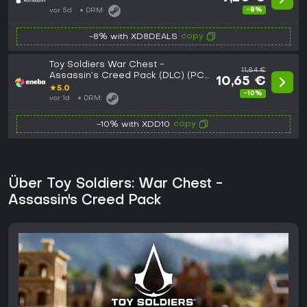
CD Key
-8%
vor 5d
DRM:
copy
-8% with XD8DEALS
Toy Soldiers War Chest -
11,84 €
Assassin’s Creed Pack (DLC) (PC)
10,65 €
Steam Key GLOBAL
★
5.0
-10%
vor 1d
DRM:
copy
-10% with XDD10
Über Toy Soldiers: War Chest -
Assassin's Creed Pack