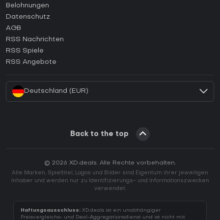
Wie aktiviert man einen Steam CD Key?
Belohnungen
Wie aktiviert man einen Epic Games CD Key?
Datenschutz
AGB
Wie aktiviert man einen GOG CD Key?
RSS Nachrichten
Wie aktiviert man einen Ubisoft Connect CD Key?
RSS Spiele
Wie aktiviert man einen EA App CD Key?
RSS Angebote
Wie aktiviert man einen Battle.net CD Key?
Deutschland (EUR)
Back to the top
© 2026 XD.deals. Alle Rechte vorbehalten.
Alle Marken, Spieltitel, Logos und Bilder sind Eigentum ihrer jeweiligen
Inhaber und werden nur zu Identifizierungs- und Informationszwecken
verwendet.
Haftungsausschluss:
XD.deals ist ein unabhängiger
Preisvergleichs- und Deal-Aggregationsdienst und ist nicht mit