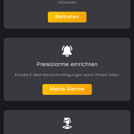
informiert
Besuchertypen sowie laufenden Updates bietet das Spiel
umfangreichen Inhalt für alle, die eine abgeschlossene
Management-Simulation ohne zusätzliche Abhängigkeiten
Beitreten
suchen.
Preisalarme einrichten
Erhalte E-Mail-Benachrichtigungen wenn Preise fallen
Meine Alarme