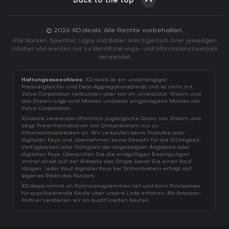
Back to the top
© 2026 XD.deals. Alle Rechte vorbehalten.
Alle Marken, Spieltitel, Logos und Bilder sind Eigentum ihrer jeweiligen
Inhaber und werden nur zu Identifizierungs- und Informationszwecken
verwendet.
Haftungsausschluss:
XD.deals ist ein unabhängiger
Preisvergleichs- und Deal-Aggregationsdienst und ist nicht mit
Valve Corporation verbunden oder von ihr unterstützt. Steam und
das Steam-Logo sind Marken und/oder eingetragene Marken der
Valve Corporation.
XD.deals verwendet öffentlich zugängliche Daten von Steam und
zeigt Preisinformationen von Drittanbietern nur zu
Informationszwecken an. Wir verkaufen keine Produkte oder
digitalen Keys und übernehmen keine Gewähr für die Richtigkeit,
Verfügbarkeit oder Gültigkeit der angezeigten Angebote oder
digitalen Keys. Überprüfen Sie die endgültigen Bedingungen
immer direkt auf der Website des Shops, bevor Sie einen Kauf
tätigen. Jeder Kauf digitaler Keys bei Drittanbietern erfolgt auf
eigenes Risiko des Nutzers.
XD.deals nimmt an Partnerprogrammen teil und kann Provisionen
für qualifizierende Käufe über unsere Links erhalten. Als Amazon-
Partner verdienen wir an qualifizierten Käufen.