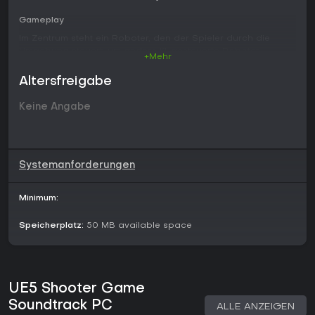
Gameplay
Im Zentrum steht ein Roboter, den der Spieler durch die
Umgebung steuert, um andere KI-gesteuerte Roboter
+Mehr
ausfindig zu machen und auszuschalten. Bewegung und
Zielgenauigkeit entsprechen den üblichen First-Person-
Altersfreigabe
Steuerungen, während die Tab-Taste ein Pausemenü öffnet.
Ein weiterer Bestandteil ist das Aufsammeln von
Keine Angabe
Gegenständen wie Nahrung und Wasser, die auf der Karte
verteilt sind. Daraus ergibt sich ein überschaubarer
Spielablauf aus Navigation, Treffsicherheit und
Ressourcenverwaltung.
Systemanforderungen
Spielmodi
Das Spiel ist auf den Einzelspielermodus ausgelegt, in dem
Minimum:
der Spieler direkt gegen KI-Gegner antritt. Weitere Modi wie
kompetitive oder kooperative Varianten sind derzeit nicht
Speicherplatz:
50 MB available space
vorgesehen, sodass der Fokus klar auf den Roboterkämpfen
liegt.
Soundtrack Details
UE5 Shooter Game
Der Soundtrack besteht aus einer elektronischen
Komposition des Entwicklers, die thematisch zum Sci-Fi-
Soundtrack PC
ALLE ANZEIGEN
Roboter-Setting passt. Der Erwerb unterstützt die weitere