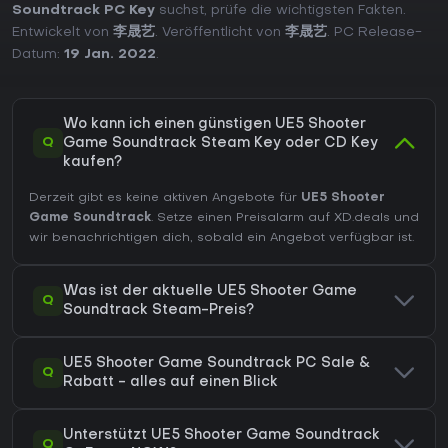
Soundtrack PC Key
suchst, prüfe die wichtigsten Fakten.
Entwickelt von
李晟艺
. Veröffentlicht von
李晟艺
. PC Release-
Datum:
19 Jan. 2022
.
Wo kann ich einen günstigen UE5 Shooter
Q
Game Soundtrack Steam Key oder CD Key
kaufen?
Derzeit gibt es keine aktiven Angebote für
UE5 Shooter
Game Soundtrack
. Setze einen Preisalarm auf XD.deals und
wir benachrichtigen dich, sobald ein Angebot verfügbar ist.
Was ist der aktuelle UE5 Shooter Game
Q
Soundtrack Steam-Preis?
UE5 Shooter Game Soundtrack PC Sale &
Q
Rabatt - alles auf einen Blick
Unterstützt UE5 Shooter Game Soundtrack
Q