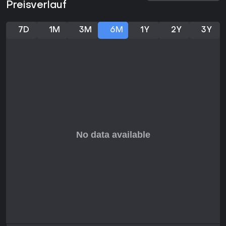
Preisverlauf
Entwicklung des Shooters und ist unabhängig vom
eigentlichen Spiel erhältlich.
7D
1M
3M
6M
1Y
2Y
3Y
Lohnt sich das Spiel?
Das Spiel richtet sich an Spieler, die einen unkomplizierten
First-Person-Shooter mit KI-Gegnern und leichter
Ressourcenverwaltung auf dem PC suchen. Die reduzierte
Ausstattung bietet eine direkte Spielerfahrung, wie sie bei
frühen oder prototypischen Projekten üblich ist. Wer den
elektronischen Soundtrack mag, kann ihn separat erwerben
und damit die weitere Entwicklung fördern. Für kurze
Sitzungen mit Fokus auf Roboterkämpfe ist das Paket gut
geeignet.