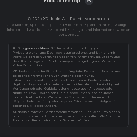
Back to the top
© 2026 XD.deals. Alle Rechte vorbehalten.
Alle Marken, Spieltitel, Logos und Bilder sind Eigentum ihrer jeweiligen
Inhaber und werden nur zu Identifizierungs- und Informationszwecken
verwendet.
Haftungsausschluss:
XD.deals ist ein unabhängiger
Preisvergleichs- und Deal-Aggregationsdienst und ist nicht mit
Valve Corporation verbunden oder von ihr unterstützt. Steam und
das Steam-Logo sind Marken und/oder eingetragene Marken der
Valve Corporation.
XD.deals verwendet öffentlich zugängliche Daten von Steam und
zeigt Preisinformationen von Drittanbietern nur zu
Informationszwecken an. Wir verkaufen keine Produkte oder
digitalen Keys und übernehmen keine Gewähr für die Richtigkeit,
Verfügbarkeit oder Gültigkeit der angezeigten Angebote oder
digitalen Keys. Überprüfen Sie die endgültigen Bedingungen
immer direkt auf der Website des Shops, bevor Sie einen Kauf
tätigen. Jeder Kauf digitaler Keys bei Drittanbietern erfolgt auf
eigenes Risiko des Nutzers.
XD.deals nimmt an Partnerprogrammen teil und kann Provisionen
für qualifizierende Käufe über unsere Links erhalten. Als Amazon-
Partner verdienen wir an qualifizierten Käufen.