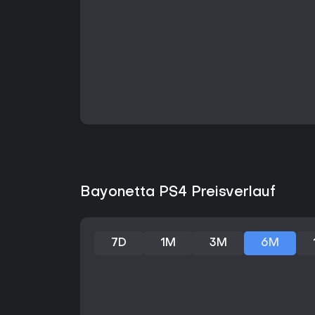
Bayonetta PS4 Preisverlauf
7D
1M
3M
6M