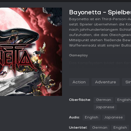
Bayonetta - Spielbe
Bayonetta ist ein Third-Person-Ac
setzt. Spieler übernehmen die Ko
nach jahrhundertelangem Schlaf
aufzuhalten, die das Gleichgewi
Mittelpunkt stehen fließende Be
Waffeneinsatz statt simpler Butt
Gameplay
Das Kampfsystem bildet den Ker
und Füßen und kann nahtlos zwi
Angriffe lassen sich zu langen 
Moves - die sogenannten Wicked
Action
Adventure
Si
herbeirufen, um Gegnergruppen 
aktivieren Witch Time, das die Z
ermöglicht. Geschwächte Feinde k
denen höllische Folterinstrument
Oberfläche:
German
English
beschworen werden. Das System b
Japanese
Begegnung durch eine Bewertung 
benötigte Zeit berücksichtigt.
Audio:
English
Japanese
Die linearen Level gliedern sich
Untertitel:
German
English