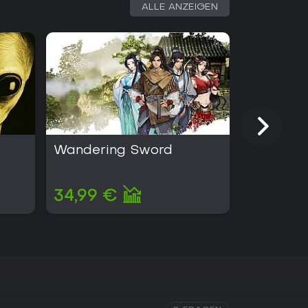
Möglichkeiten, das Spiel zu erleben. Wer ein
ALLE ANZEIGEN
er oder Live-Service-Elemente sucht, findet hier
nes Erlebnis, das Geschick und Kreativität
Wandering Sword
PRAGMA
34,99 €
59,99 