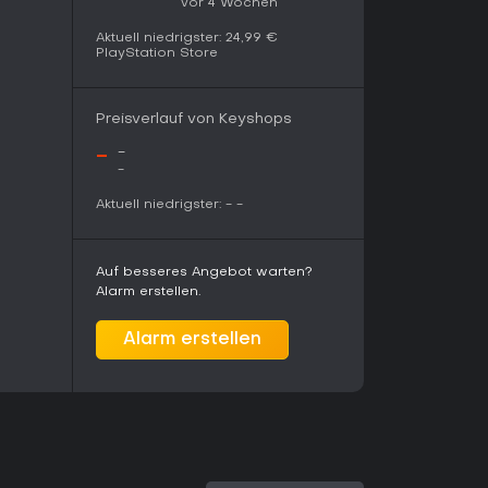
vor 4 Wochen
 der Dunkelheit beziehen, und den Lumen-Weisen,
l aus dem Reich Paradiso treten als Hauptgegner
Aktuell niedrigster:
24,99 €
s hin zu gewaltigen Kolossen. Die Geschichte
PlayStation Store
d Ingame-Ereignisse erzählt und enthüllt nach
 zu einem mächtigen Artefakt, dem Linken Auge
Preisverlauf von Keyshops
-
-
-
tabil mit 60 Bildern pro Sekunde und deutlich
 Konsolenversionen. Visuelle Verbesserungen
Aktuell niedrigster:
-
-
 verbesserte Lichteffekte, die die
 eindrucksvoller machen. Die Steuerung fühlt
yout als auch mit einem auf präzises
Auf besseres Angebot warten?
en Controller sehr direkt an. Die englische und
Alarm erstellen.
ion bleibt erhalten, ebenso wie die
Alarm erstellen
ler an, die tiefgehende, ausdrucksstarke
nsqualität in einem fokussierten Einzelspieler-
dauert beim ersten Durchlauf etwa zehn
erigkeitsstufen und Punktjagd viel Anreiz zum
 allem den befriedigenden Kampfrhythmus und die
auptfigur. Auf der PS4 sorgt die verbesserte