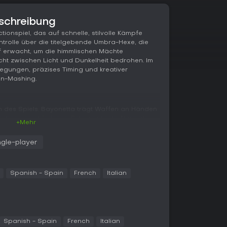
schreibung
tionspiel, das auf schnelle, stilvolle Kämpfe
ntrolle über die titelgebende Umbra-Hexe, die
 erwacht, um die himmlischen Mächte
cht zwischen Licht und Dunkelheit bedrohen. Im
wegungen, präzises Timing und kreativer
on-Mashing.
n des Spiels. Bayonetta trägt Waffen an Händen
schen verschiedenen Sets wechseln. Normale
+Mehr
Combos ausbauen, während spezielle Finish-
 Weaves - riesige Gliedmaßen aus ihrem Haar
ngle-player
zu zermalmen. Perfekt getimte Ausweichmanöver
eit verlangsamt und verheerende Konterangriffe
önnen mit Torture Attacks erledigt werden, bei
e wie Guillotinen oder Eiserne Jungfrauen
Spanish - Spain
French
Italian
elohnt Kreativität und Stil, was am Ende jeder
honoriert wird, die Stil, erlittenen Schaden und
 in einzelne Verse und verbinden Erkundung mit
Spanish - Spain
French
Italian