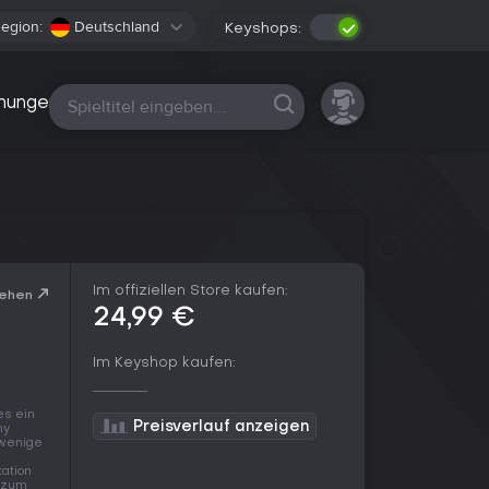
egion:
Deutschland
Keyshops:
Alle Plattformen
nungen
Im offiziellen Store kaufen:
sehen
24,99 €
Im Keyshop kaufen:
es ein
Preisverlauf anzeigen
ny
 wenige
-
ation
g zum