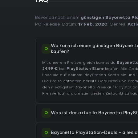
FAQ
Bevor du nach einem
günstigen Bayonetta Pl
PC Release-Datum:
17 Feb. 2020
. Genres:
Acti
Wo kann ich einen günstigen Bayonet
Q
kaufen?
Mit unserem Preisvergleich kannst du
Bayonetta
24,99 €
bei
PlayStation Store
kaufen. Alle Code
Löse sie auf deinem PlayStation-Konto ein und
Die Preise enthalten bereits Gebühren und Pr
den niedrigsten Bayonetta Preis auf
PlayStation
Preisverlauf
an, um zum besten Zeitpunkt zu kau
Q
Was ist der aktuelle Bayonetta PlayS
Q
Bayonetta PlayStation-Deals - alles a