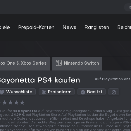
R
piele
Prepaid-Karten
News
Ranglisten
Beloh
ox One & Xbox Series
Nintendo Switch
Bayonetta PS4 kaufen
Auf PlayStation an
Wunschliste
Preisalarm
Besitzt
★
★
★
★
★
 kaufst du
Bayonetta
auf PlayStation am günstigsten? Stand 6 Aug. 2026 gibt 
gebot,
24,99 €
bei PlayStation Store. Auf PlayStation ist das die Regel, denn So
rkauft die Codes fast ausschließlich selbst und Keyshops haben Angebote für
n hundert Spielen. Der echte Weg zum niedrigeren Preis sind günstigere PSN
thaben, denn du zahlst weniger für dasselbe Guthaben im PS Store. Auf PlaySt
ben Keyshops nur für wenige von hundert Spielen ein Angebot, der echte We