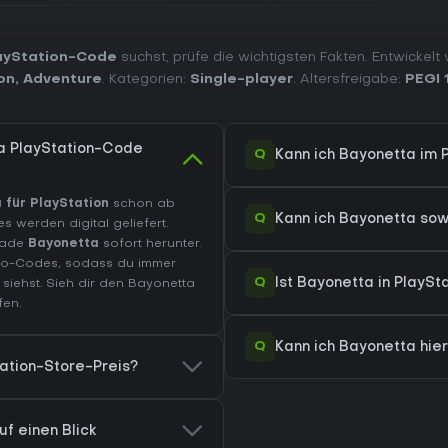
ayStation-Code
suchst, prüfe die wichtigsten Fakten. Entwickelt
on
,
Adventure
. Kategorien:
Single-player
. Altersfreigabe:
PEGI 
ta PlayStation-Code
Q
Kann ich Bayonetta im 
 für PlayStation
schon ab
Q
Kann ich Bayonetta sow
s werden digital geliefert.
 lade
Bayonetta
sofort herunter.
omo-Codes, sodass du immer
Q
Ist Bayonetta in PlaySt
siehst. Sieh dir den
Bayonetta
fen.
Q
Kann ich Bayonetta hie
tation-Store-Preis?
uf einen Blick