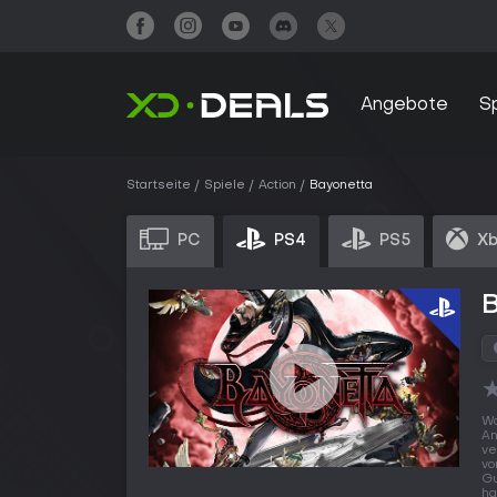
Angebote
S
Startseite
Spiele
Action
Bayonetta
PC
PS4
PS5
Xb
Wo
An
ve
vo
Gu
ha