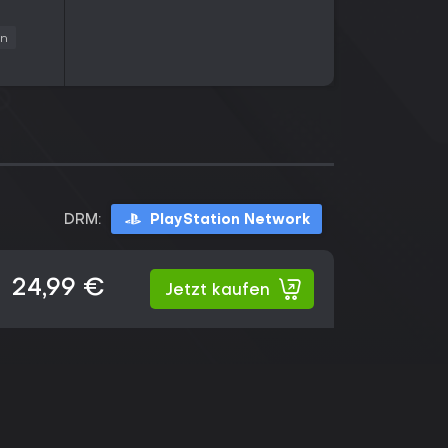
on
DRM:
PlayStation Network
24,99 €
Jetzt kaufen