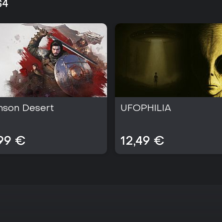
S4
Technik für eine der flüssigsten 
reines Actionspiel ohne Multiplay
ein poliertes, in sich geschlosse
belohnt.
mson Desert
UFOPHILIA
99 €
12,49 €