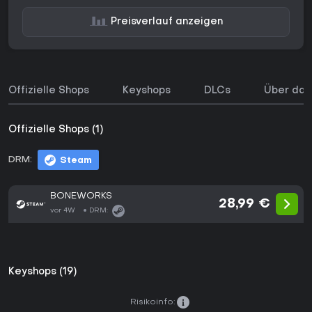
Preisverlauf anzeigen
Offizielle Shops
Keyshops
DLCs
Über das
Offizielle Shops (1)
DRM:
Steam
BONEWORKS
28,99 €
vor 4W
DRM:
Keyshops (19)
Risikoinfo: