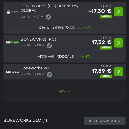
BONEWORKS (PC) Steam Key -
28,99 €
GLOBAL
~17,30 €
-40%
vor 1W
DRM:
copy
-17% with SEAL17XDD
28,99 €
BONEWORKS (PC)
17,32 €
vor 2W
DRM:
-40%
copy
-15% with XDDEALS
28,99 €
Boneworks PC
17,89 €
vor 3W
DRM:
-38%
+Mehr
BONEWORKS DLC (1)
ALLE ANZEIGEN