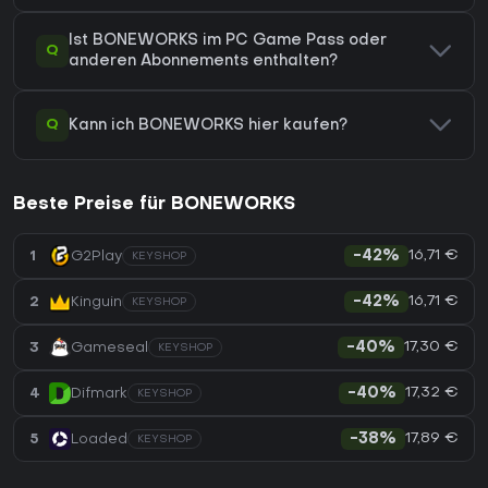
Ist BONEWORKS im PC Game Pass oder
Q
anderen Abonnements enthalten?
Q
Kann ich BONEWORKS hier kaufen?
Beste Preise für BONEWORKS
16,71 €
1
G2Play
-42%
KEYSHOP
16,71 €
2
Kinguin
-42%
KEYSHOP
17,30 €
3
Gameseal
-40%
KEYSHOP
17,32 €
4
Difmark
-40%
KEYSHOP
17,89 €
5
Loaded
-38%
KEYSHOP