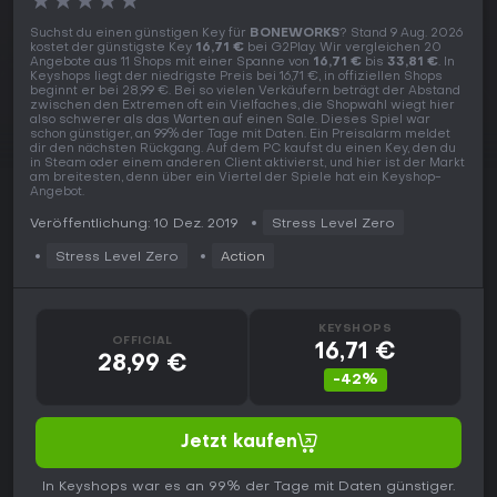
★
★
★
★
★
Suchst du einen günstigen Key für
BONEWORKS
? Stand 9 Aug. 2026
kostet der günstigste Key
16,71 €
bei G2Play. Wir vergleichen 20
Angebote aus 11 Shops mit einer Spanne von
16,71 €
bis
33,81 €
. In
Keyshops liegt der niedrigste Preis bei 16,71 €, in offiziellen Shops
beginnt er bei 28,99 €. Bei so vielen Verkäufern beträgt der Abstand
zwischen den Extremen oft ein Vielfaches, die Shopwahl wiegt hier
also schwerer als das Warten auf einen Sale. Dieses Spiel war
schon günstiger, an 99% der Tage mit Daten. Ein Preisalarm meldet
dir den nächsten Rückgang. Auf dem PC kaufst du einen Key, den du
in Steam oder einem anderen Client aktivierst, und hier ist der Markt
am breitesten, denn über ein Viertel der Spiele hat ein Keyshop-
Angebot.
Veröffentlichung: 10 Dez. 2019
Stress Level Zero
Stress Level Zero
Action
KEYSHOPS
OFFICIAL
16,71 €
28,99 €
-42%
Jetzt kaufen
In Keyshops war es an 99% der Tage mit Daten günstiger.