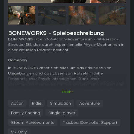
BONEWORKS - Spielbeschreibung
BONEWORKS ist ein VR-Action-Adventure im First-Person-
Shooter-Stil, das durch experimentelle Physik-Mechaniken in
einer virtuellen Realität besticht.
Gameplay
In BONEWORKS dreht sich alles um das Erkunden von
Umgebungen und das Lösen von Rätseln mithilfe
fortschrittlicher Physik-Interaktionen. Dank eines
vollständigen Inverse-Kinematics-Bodysystems reagiert dein
virtueller Avatar realistisch auf die Welt - sei es beim Greifen
+Mehr
von Objekten, Klettern oder Kämpfen. Der Nahkampf wirkt
greifbar und abwechslungsreich: Du kannst Hiebwaffen,
Action
Indie
Simulation
Adventure
Schusswaffen oder sogar Umgebungsobjekte wie Stühle als
improvisierte Waffen einsetzen. Gegner wie Nullbodies
Family Sharing
Single-player
erleiden Verletzungen, die ihr Verhalten beeinflussen, etwa
Hinken bei Beinverletzungen. Die Fortbewegung basiert auf
Steam Achievements
Tracked Controller Support
Analog-Stick-Lokomotion für Sprinten oder Springen, und
VR Only
die nicht-linearen Levels laden zu kreativen Lösungen ein,