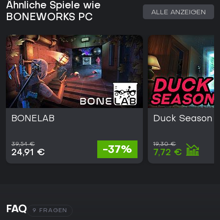
Ähnliche Spiele wie
ALLE ANZEIGEN
BONEWORKS PC
BONELAB
Duck Season
39,54 €
19,30 €
-37%
24,91 €
7,72 €
FAQ
9 FRAGEN