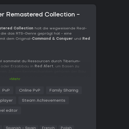
 Remastered Collection -
ered Collection
holt die wegweisende Real-
 die das RTS-Genre geprägt hat - eine
mit dem Original-
Command & Conquer
und
Red
tel sammelst du Ressourcen durch Tiberium-
oder Erzabbau in
Red Alert
, um Basen zu
eren. Zu den Kernmechaniken gehören der Bau
nd Kaserne, bevor du Infanterie, Fahrzeuge und
+Mehr
d anzugreifen. Die Fraktionen umfassen GDI und
obei GDI auf schweren Panzer setzt und Nod auf
PvP
Online PvP
Family Sharing
t; in
Red Alert
stehen sich Allies und Soviets mit
waffen gegenüber. Im Kampf musst du
-player
Steam Achievements
ncieren, mit Echtzeit-Entscheidungen zu
teilung. Moderne Verbesserungen bringen
vel editor
 Unit-Queuing und eine überarbeitete Sidebar-UI
he Tiefe des Originals, etwa Nebel des Krieges
Spanish - Spain
French
Polish