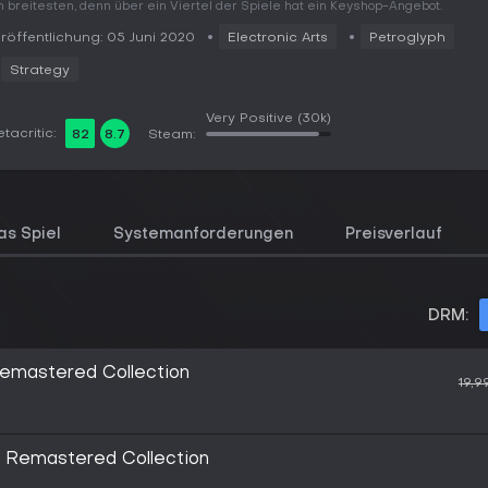
 breitesten, denn über ein Viertel der Spiele hat ein Keyshop-Angebot.
röffentlichung: 05 Juni 2020
Electronic Arts
Petroglyph
Strategy
Very Positive
(30k)
tacritic:
82
8.7
Steam:
as Spiel
Systemanforderungen
Preisverlauf
DRM:
mastered Collection
19,9
Remastered Collection