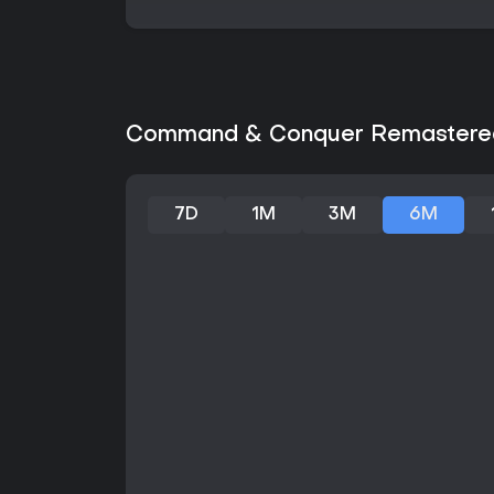
Command & Conquer Remastered 
7D
1M
3M
6M