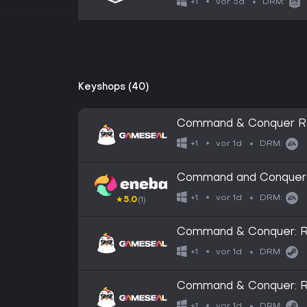
vor 5d
+1
DRM:
Keyshops (40)
Command & Conquer Re
Key - GLOBAL
vor 1d
+1
DRM:
Command and Conquer R
GLOBAL
vor 1d
+1
DRM:
★
5.0
(1)
Command & Conquer: R
Gift - EU
vor 1d
+1
DRM:
Command & Conquer: R
Gift - GLOBAL
vor 1d
+1
DRM: