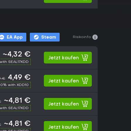
Risikoinfo:
EA App
Steam
~4,32 €
Jetzt kaufen
with SEAL17XDD
4,49 €
9 €
Jetzt kaufen
10% with XDD10
~4,81 €
€
Jetzt kaufen
with SEAL17XDD
~4,81 €
€
Jetzt kaufen