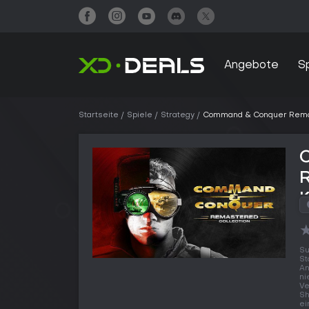
Angebote
S
Startseite
Spiele
Strategy
Command & Conquer Remas
Su
St
An
ni
Ve
Sh
ei