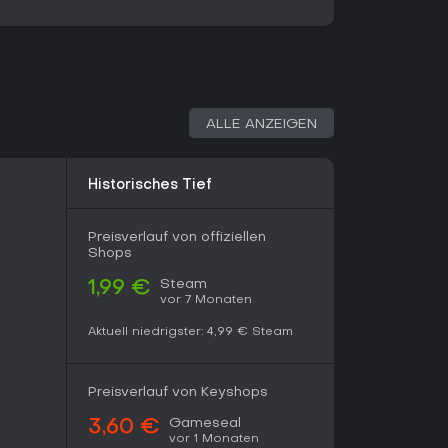
en von In-Game-Tooltips über Quick- und
änzt durch Lokalisierungen in mehreren Sprachen.
Community-Inhalte, die die Replayability
 aus über 17.000 Steam-Rezensionen überzeugt
ALLE ANZEIGEN
RTS-Wiederbelebung und ist ein Muss für
g und taktisches Combat lieben. Neulinge
ordernd finden, doch UI-Verbesserungen und
Historisches Tief
instieg. Als einmaliger Kauf ohne laufende
t 2020 eignet sie sich ideal für nostalgische
ttkämpfe in einer engagierten Community. Wer
Preisverlauf von offiziellen
tionsbasierte Kriegsführung mag, bekommt hier
Shops
tigen Preis.
Steam
1,99 €
vor 7 Monaten
Aktuell niedrigster:
4,99 €
Steam
Preisverlauf von Keyshops
Gameseal
3,60 €
vor 1 Monaten