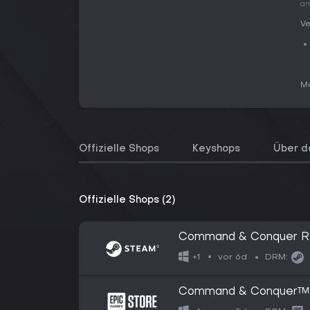
am
Ve
Me
Offizielle Shops
Keyshops
Über d
Offizielle Shops (2)
Command & Conquer Re
vor 6d
+1
DRM:
Command & Conquer™ 