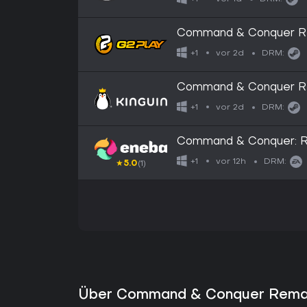
Command & Conquer Re
Altergift
vor 2d
+1
DRM:
Command & Conquer Re
Altergift
vor 2d
+1
DRM:
Command & Conquer: Re
GLOBAL
vor 12h
+1
DRM:
★
5.0
(1)
Über Command & Conquer Remas