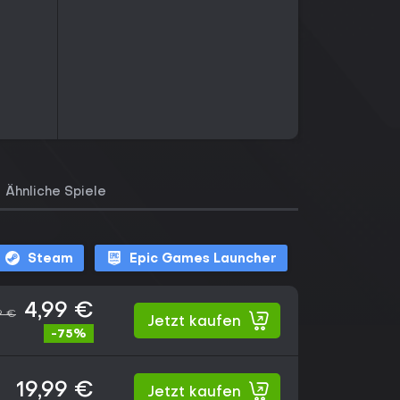
Ähnliche Spiele
Steam
Epic Games Launcher
4,99 €
9 €
Jetzt kaufen
-75%
19,99 €
Jetzt kaufen