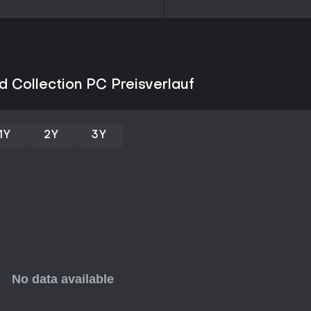
Barrierefreiheitsoptionen reich
Autosave bis zu Untertiteln, erg
Workshop-Mod-Support sorgt für 
steigern.
Lohnt es sich?
Collection PC Preisverlauf
Mit 91 % positiven Bewertungen
die Collection durch ihre treue 
Strategie-Fans, die Base-Buildin
könnten die alten Mechaniken f
1Y
2Y
3Y
Skirmish-Modus erleichtern den E
Seasons oder großen Updates sei
Singleplayer-Kampagnen oder We
Ressourcenmanagement und frak
echten Wert - vor allem zum güns