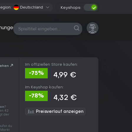
egion:
Deutschland
Keyshops:
Alle Plattformen
nungen
Im offiziellen Store kaufen:
sehen
-75%
4,99 €
Im Keyshop kaufen:
-78%
4,32 €
on
?
en 42
Preisverlauf anzeigen
gt der
ufst du
 Markt