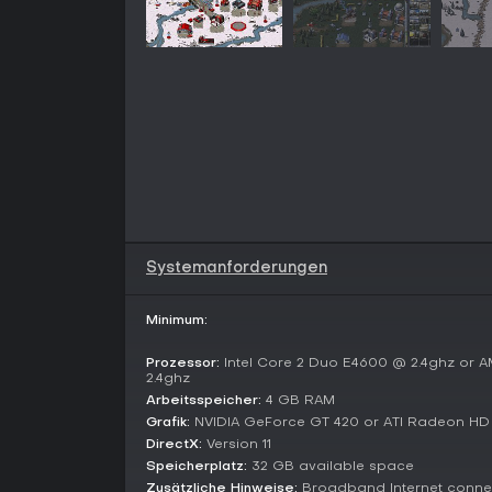
Systemanforderungen
Minimum:
Prozessor:
Intel Core 2 Duo E4600 @ 2.4ghz or 
2.4ghz
Arbeitsspeicher:
4 GB RAM
Grafik:
NVIDIA GeForce GT 420 or ATI Radeon HD
DirectX:
Version 11
Speicherplatz:
32 GB available space
Zusätzliche Hinweise:
Broadband Internet conne