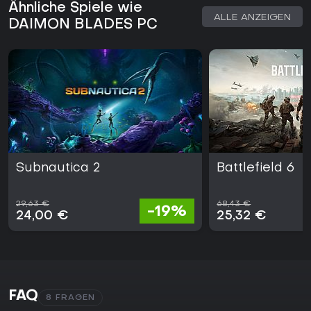
Ähnliche Spiele wie
ALLE ANZEIGEN
DAIMON BLADES PC
Subnautica 2
Battlefield 6
29,63 €
68,43 €
-19%
24,00 €
25,32 €
FAQ
8 FRAGEN