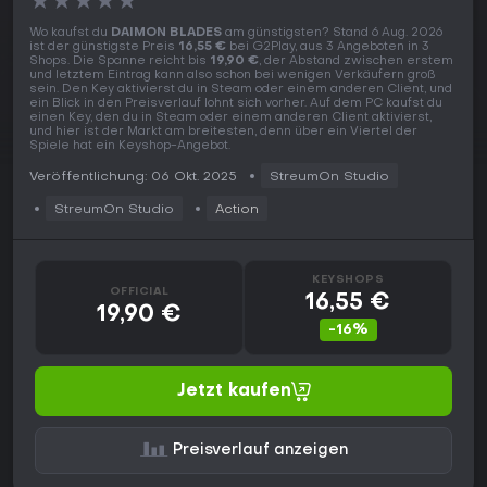
★
★
★
★
★
Wo kaufst du
DAIMON BLADES
am günstigsten? Stand 6 Aug. 2026
ist der günstigste Preis
16,55 €
bei G2Play, aus 3 Angeboten in 3
Shops. Die Spanne reicht bis
19,90 €
, der Abstand zwischen erstem
und letztem Eintrag kann also schon bei wenigen Verkäufern groß
sein. Den Key aktivierst du in Steam oder einem anderen Client, und
ein Blick in den Preisverlauf lohnt sich vorher. Auf dem PC kaufst du
einen Key, den du in Steam oder einem anderen Client aktivierst,
und hier ist der Markt am breitesten, denn über ein Viertel der
Spiele hat ein Keyshop-Angebot.
Veröffentlichung: 06 Okt. 2025
StreumOn Studio
StreumOn Studio
Action
KEYSHOPS
OFFICIAL
16,55 €
19,90 €
-16%
Jetzt kaufen
Preisverlauf anzeigen