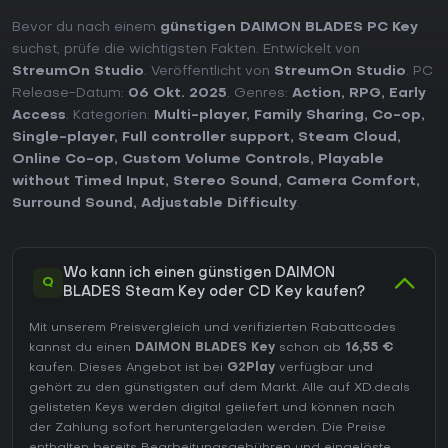
Bevor du nach einem
günstigen DAIMON BLADES PC Key
suchst, prüfe die wichtigsten Fakten. Entwickelt von
StreumOn Studio
. Veröffentlicht von
StreumOn Studio
. PC
Release-Datum:
06 Okt. 2025
. Genres:
Action
,
RPG
,
Early
Access
. Kategorien:
Multi-player
,
Family Sharing
,
Co-op
,
Single-player
,
Full controller support
,
Steam Cloud
,
Online Co-op
,
Custom Volume Controls
,
Playable
without Timed Input
,
Stereo Sound
,
Camera Comfort
,
Surround Sound
,
Adjustable Difficulty
.
Wo kann ich einen günstigen DAIMON
Q
BLADES Steam Key oder CD Key kaufen?
Mit unserem Preisvergleich und verifizierten Rabattcodes
kannst du einen
DAIMON BLADES Key
schon ab
16,55 €
kaufen. Dieses Angebot ist bei
G2Play
verfügbar und
gehört zu den günstigsten auf dem Markt. Alle auf XD.deals
gelisteten Keys werden digital geliefert und können nach
der Zahlung sofort heruntergeladen werden. Die Preise