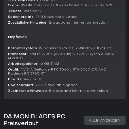
Im Mittelpunkt von Daimon Blades stehen die lebendigen
Grafik:
NVIDIA GeForce GTX 970 OR AMD Radeon RX 570
Daimon-Waffen, die je nach einwohnendem Daimon
einzigartig evolieren. Jede bietet besondere Fähigkeiten, die
DirectX:
Version 12
durch das Füttern mit Feinden während der Runs aufsteigen
Speicherplatz:
27 GB available space
und mächtigere Skills freischalten. Zwischen Expeditionen
Zusätzliche Hinweise:
Broadband Internet connection
stärkst du ihre Basiswerte dauerhaft, was das Überleben in
härteren Biomes erleichtert.
Empfohlen:
Die Progression verknüpft sich mit RPG-Systemen wie
Ressourcensammlung für Crafting und Charakter-Level-ups.
Betriebssystem:
Windows 10 (64 bit) / Windows 11 (64 bit)
So entsteht ein Gefühl kontinuierlichen Wachstums über
Prozessor:
Intel i7-9700K (3.70GHz) OR AMD Ryzen 5 3600
Runs hinweg, während Roguelite-Resets dich zwingen,
(4.2GHz)
Strategien an vielfältige Feindfamilien und deren Taktiken
Arbeitsspeicher:
16 GB RAM
anzupassen.
Grafik:
NVIDIA GeForce RTX 3060 / RTX 2060 OR AMD
Radeon RX 5700 XT
Lohnt es sich?
DirectX:
Version 12
Daimon Blades eignet sich perfekt für Action-RPG-Fans mit
Speicherplatz:
27 GB available space
Roguelite-Twist, die anspruchsvolle Kämpfe und Waffen-
Zusätzliche Hinweise:
Broadband Internet connection
Experimente lieben. Im Early Access seit Oktober 2025 bietet
es eine starke Basis mit laufender Weiterentwicklung -
geplant sind neue Feinde, Bosse und Abilities basierend auf
Community-Feedback via Discord. Der Full Release ist für
DAIMON BLADES PC
Sommer 2026 vorgesehen, Early-Access-Käufer erhalten
ALLE ANZEIGEN
exklusive Rewards.
Preisverlauf