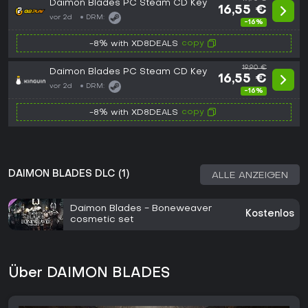
Daimon Blades PC Steam CD Key
16,55 €
vor 2d
DRM:
-16%
copy
-8% with XD8DEALS
19,90 €
Daimon Blades PC Steam CD Key
16,55 €
vor 2d
DRM:
-16%
copy
-8% with XD8DEALS
DAIMON BLADES DLC (1)
ALLE ANZEIGEN
Daimon Blades - Boneweaver
Kostenlos
cosmetic set
Über DAIMON BLADES