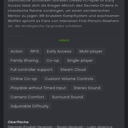
dämonische Schrecken antreten. Dieses PC-Spiel im Early
Access lässt dich als Krieger-Mönch des Secreta-Ordens in
chaotische Reiche vordringen, um einen verräterischen
Mentor zu jagen. Mit brutalem Kampfsystem und wachsamen
Waffen spricht es Fans von intensiven First-Person-Slashern
an, die strategische Upgrades schätzen.
Gameplay
+Mehr
Im Kern von Daimon Blades geht es darum, Expeditionen in
den Daimon Realm zu starten, um Abominationen zu
Action
RPG
Early Access
Multi-player
bekämpfen und den Hermit zu verfolgen. Du führst Daimon-
verseuchte Waffen, die jeweils einen einzigartigen Daimon
Family Sharing
Co-op
Single-player
beherbergen und spezifische Fähigkeiten sowie Attribute
bieten. Diese Waffen werden durch das Absorbieren von
Full controller support
Steam Cloud
Feindblut in Runs stärker, steigen auf und schalten neue
Online Co-op
Custom Volume Controls
Kräfte frei - ergänzt durch permanente Upgrades zwischen
den Sessions, die dich tiefer vordringen lassen. RPG-
Playable without Timed Input
Stereo Sound
Elemente wie Level-ups, Ressourcenraub und Crafting
sorgen für Anpassungsmöglichkeiten in prozedural
Camera Comfort
Surround Sound
generierten Levels über neun Biomes hinweg. Der Kampf
erfordert Beherrschung von über 20 Feindtypen und vier
Adjustable Difficulty
anspruchsvollen Bossen, doch die korrupte Macht der
Waffen birgt Risiken: Unkontrollierte Stärke kann sich gegen
dich wenden.
Oberfläche:
German
English
Spanish - Spain
Spanish - Latin America