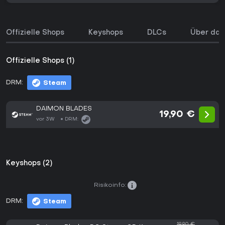
Offizielle Shops
Keyshops
DLCs
Über das
Offizielle Shops (1)
DRM:
Steam
DAIMON BLADES
19,90 €
vor 3W
DRM:
Keyshops (2)
Risikoinfo:
DRM:
Steam
19,90 €