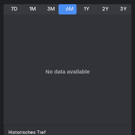
Die Spieler-Rezensionen liegen bei gemischten 69 % positiv
aus 606 Bewertungen, kürzlich jedoch bei 71 % positiv aus
7D
1M
3M
6M
1Y
2Y
3Y
69 Reviews der letzten 30 Tage - ein Zeichen für
Verbesserungen. Wenn du Solo-Offlinesessions oder Co-op
mit Freunden in dunkler Fantasy magst und Early Access im
Wandel nicht scheust, bietet der Titel echten Wert durch
brutale Slasher-Mechaniken und wiederholbare
Expeditionen.
Historisches Tief