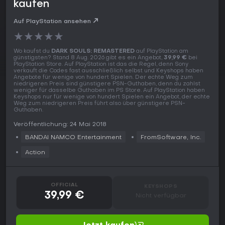
kaufen
Auf PlayStation ansehen
★
★
★
★
★
Wo kaufst du
DARK SOULS: REMASTERED
auf PlayStation am
günstigsten? Stand 8 Aug. 2026 gibt es ein Angebot,
39,99 €
bei
PlayStation Store. Auf PlayStation ist das die Regel, denn Sony
verkauft die Codes fast ausschließlich selbst und Keyshops haben
Angebote für wenige von hundert Spielen. Der echte Weg zum
niedrigeren Preis sind günstigere PSN-Guthaben, denn du zahlst
weniger für dasselbe Guthaben im PS Store. Auf PlayStation haben
Keyshops nur für wenige von hundert Spielen ein Angebot, der echte
Weg zum niedrigeren Preis führt also über günstigere PSN-
Guthaben.
Veröffentlichung: 24 Mai 2018
BANDAI NAMCO Entertainment
FromSoftware, Inc.
Action
OFFICIAL
KEYSHOPS
39,99 €
Nicht verfügbar