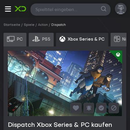
Alle
Startseite
Spiele
Action
Dispatch
PC
PS5
Xbox Series & PC
Nin
Dispatch Xbox Series & PC kaufen