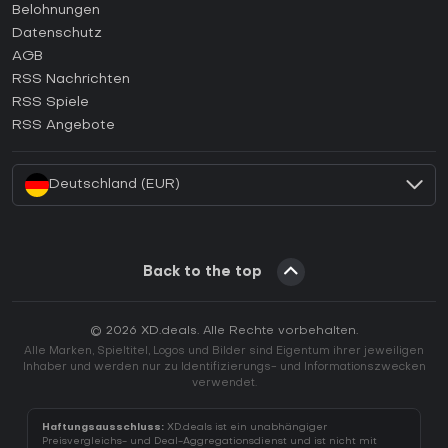
Wie aktiviert man einen Steam CD Key?
Belohnungen
Wie aktiviert man einen Epic Games CD Key?
Datenschutz
AGB
Wie aktiviert man einen GOG CD Key?
RSS Nachrichten
Wie aktiviert man einen Ubisoft Connect CD Key?
RSS Spiele
Wie aktiviert man einen EA App CD Key?
RSS Angebote
Wie aktiviert man einen Battle.net CD Key?
Deutschland (EUR)
Back to the top
© 2026 XD.deals. Alle Rechte vorbehalten.
Alle Marken, Spieltitel, Logos und Bilder sind Eigentum ihrer jeweiligen
Inhaber und werden nur zu Identifizierungs- und Informationszwecken
verwendet.
Haftungsausschluss:
XD.deals ist ein unabhängiger
Preisvergleichs- und Deal-Aggregationsdienst und ist nicht mit