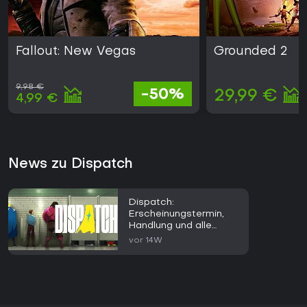
Fallout: New Vegas
Grounded 2
9,98 €
-50%
29,99 €
4,99 €
News zu Dispatch
Dispatch:
Erscheinungstermin,
Handlung und alle
Details zu AdHoc
vor 14W
Studios Spiel