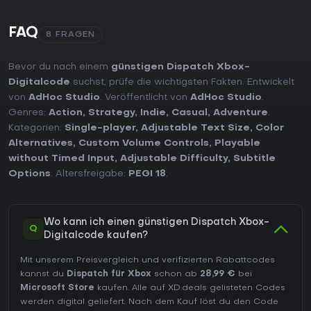
FAQ
8 FRAGEN
Bevor du nach einem
günstigen Dispatch Xbox-
Digitalcode
suchst, prüfe die wichtigsten Fakten. Entwickelt
von
AdHoc Studio
. Veröffentlicht von
AdHoc Studio
.
Genres:
Action
,
Strategy
,
Indie
,
Casual
,
Adventure
.
Kategorien:
Single-player
,
Adjustable Text Size
,
Color
Alternatives
,
Custom Volume Controls
,
Playable
without Timed Input
,
Adjustable Difficulty
,
Subtitle
Options
. Altersfreigabe:
PEGI 18
.
Wo kann ich einen günstigen Dispatch Xbox-
Q
Digitalcode kaufen?
Mit unserem Preisvergleich und verifizierten Rabattcodes
kannst du
Dispatch für Xbox
schon ab
28,99 €
bei
Microsoft Store
kaufen. Alle auf XD.deals gelisteten Codes
werden digital geliefert. Nach dem Kauf löst du den Code