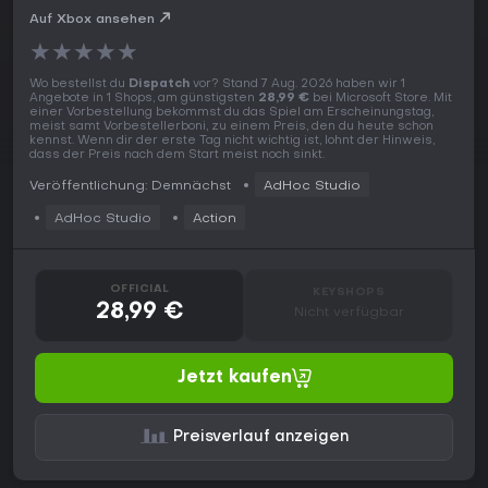
Auf Xbox ansehen
★
★
★
★
★
Wo bestellst du
Dispatch
vor? Stand 7 Aug. 2026 haben wir 1
Angebote in 1 Shops, am günstigsten
28,99 €
bei Microsoft Store. Mit
einer Vorbestellung bekommst du das Spiel am Erscheinungstag,
meist samt Vorbestellerboni, zu einem Preis, den du heute schon
kennst. Wenn dir der erste Tag nicht wichtig ist, lohnt der Hinweis,
dass der Preis nach dem Start meist noch sinkt.
Veröffentlichung: Demnächst
AdHoc Studio
AdHoc Studio
Action
OFFICIAL
KEYSHOPS
28,99 €
Nicht verfügbar
Jetzt kaufen
Preisverlauf anzeigen