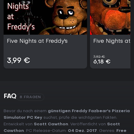
Five Nights at Freddy's
Five Nights at 
7,92 €
3,99 €
6,18 €
FAQ
8 FRAGEN
Bevor du nach einem
günstigen Freddy Fazbear's Pizzeria
Simulator PC Key
suchst, prüfe die wichtigsten Fakten.
Entwickelt von
Scott Cawthon
. Veröffentlicht von
Scott
Cawthon
. PC Release-Datum:
04 Dez. 2017
. Genres:
Free