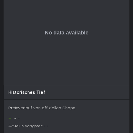
ideal für Serienfans, weniger für Neulinge, die reine
Simulation ohne Horror-Elemente erwarten.
Insgesamt empfehlenswert für Five Nights at Freddy's-Lore-
Interessierte und den einzigartigen Genre-Mix, vor allem da
es auf PC gratis ist.
Historisches Tief
Preisverlauf von offiziellen Shops
-
-
-
Aktuell niedrigster:
-
-