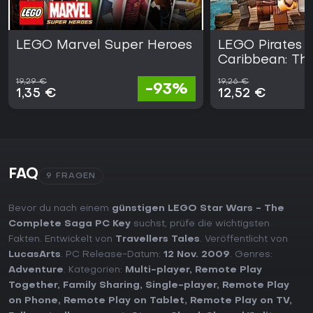
LEGO Marvel Super Heroes
LEGO Pirates o
Caribbean: Th
Game
19,29 €
19,26 €
-93%
1,35 €
12,52 €
FAQ
9 FRAGEN
Bevor du nach einem
günstigen LEGO Star Wars - The
Complete Saga PC Key
suchst, prüfe die wichtigsten
Fakten. Entwickelt von
Travellers Tales
. Veröffentlicht von
LucasArts
. PC Release-Datum:
12 Nov. 2009
. Genres:
Adventure
. Kategorien:
Multi-player
,
Remote Play
Together
,
Family Sharing
,
Single-player
,
Remote Play
on Phone
,
Remote Play on Tablet
,
Remote Play on TV
,