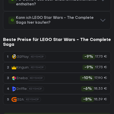
enthalten?
Kann ich LEGO Star Wars - The Complete
Q
Saga hier kaufen?
Beste Preise für LEGO Star Wars - The Complete
Saga
17,73 €
1
G2Play
-9%
KEYSHOP
17,73 €
2
Kinguin
-9%
KEYSHOP
17,90 €
3
Eneba
-10%
KEYSHOP
18,33 €
4
Driffle
-6%
KEYSHOP
18,39 €
5
G2A
-8%
KEYSHOP