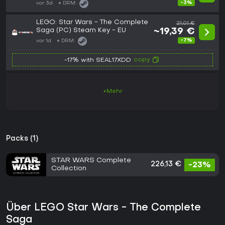
-3%
vor 3d
DRM:
LEGO: Star Wars - The Complete
21,01 €
Saga (PC) Steam Key - EU
~19,39 €
-7%
vor 1d
DRM:
copy
-17% with SEAL17XDD
+Mehr
Packs (1)
STAR WARS Complete
226,13 €
-23%
Collection
Über LEGO Star Wars - The Complete
Saga