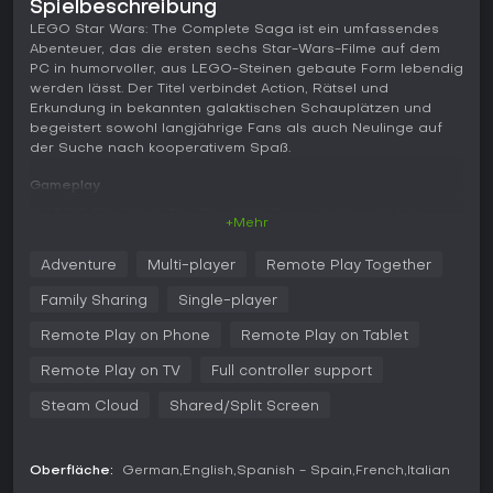
Spielbeschreibung
LEGO Star Wars: The Complete Saga ist ein umfassendes
Abenteuer, das die ersten sechs Star-Wars-Filme auf dem
PC in humorvoller, aus LEGO-Steinen gebaute Form lebendig
werden lässt. Der Titel verbindet Action, Rätsel und
Erkundung in bekannten galaktischen Schauplätzen und
begeistert sowohl langjährige Fans als auch Neulinge auf
der Suche nach kooperativem Spaß.
Gameplay
In LEGO Star Wars: The Complete Saga durchquerst du
+Mehr
Level, die von der Star-Wars-Saga inspiriert sind, und
wechselst zwischen Charakteren, um ihre einzigartigen
Adventure
Multi-player
Remote Play Together
Fähigkeiten einzusetzen. Der Kampf umfasst einfache
Nahkämpfe und Blaster-Duelle, während Rätsel Teamwork
Family Sharing
Single-player
erfordern - etwa die Macht nutzen, um Objekte zu bewegen,
oder aus verstreuten LEGO-Teilen Konstruktionen zu bauen.
Remote Play on Phone
Remote Play on Tablet
Fahrzeugabschnitte laden zum Piloten von Raumschiffen
Remote Play on TV
Full controller support
oder Speedern in offenen Arealen ein und sorgen für
Abwechslung im Fortschritt. Erweiterte Macht-Fähigkeiten
Steam Cloud
Shared/Split Screen
erlauben kreative Interaktionen wie das Anheben von
Feinden oder das Manipulieren der Umgebung, und Power-
Ups geben in Herausforderungen temporäre Boosts.
Oberfläche:
German
English
Spanish - Spain
French
Italian
Der zentrale Spielfluss dreht sich um das Sammeln von