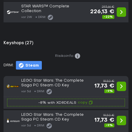
STAR WARS™ Complete
293,66 €
Collection
226,13 €
-22%
vor 2W
DRM:
Keyshops (27)
Risikoinfo:
DRM:
Steam
LEGO Star Wars: The Complete
19,50 €
Saga PC Steam CD Key
17,73 €
-9%
vor 5d
DRM:
copy
-8% with XD8DEALS
LEGO Star Wars: The Complete
19,50 €
Saga PC Steam CD Key
17,73 €
-9%
vor 5d
DRM: