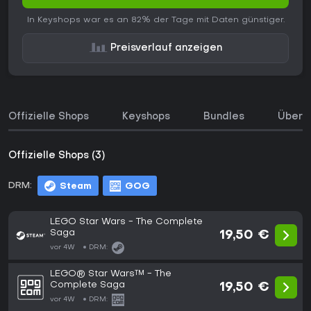
In Keyshops war es an 82% der Tage mit Daten günstiger.
Preisverlauf anzeigen
Offizielle Shops
Keyshops
Bundles
Über d
Offizielle Shops (3)
DRM:
Steam
GOG
LEGO Star Wars - The Complete
Saga
19,50 €
vor 4W
DRM:
LEGO® Star Wars™ - The
Complete Saga
19,50 €
vor 4W
DRM: