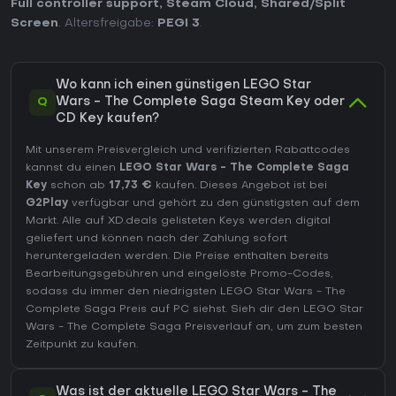
Full controller support
,
Steam Cloud
,
Shared/Split
Screen
. Altersfreigabe:
PEGI 3
.
Wo kann ich einen günstigen LEGO Star
Q
Wars - The Complete Saga Steam Key oder
CD Key kaufen?
Mit unserem Preisvergleich und verifizierten Rabattcodes
kannst du einen
LEGO Star Wars - The Complete Saga
Key
schon ab
17,73 €
kaufen. Dieses Angebot ist bei
G2Play
verfügbar und gehört zu den günstigsten auf dem
Markt. Alle auf XD.deals gelisteten Keys werden digital
geliefert und können nach der Zahlung sofort
heruntergeladen werden. Die Preise enthalten bereits
Bearbeitungsgebühren und eingelöste Promo-Codes,
sodass du immer den niedrigsten LEGO Star Wars - The
Complete Saga Preis auf
PC
siehst. Sieh dir den
LEGO Star
Wars - The Complete Saga Preisverlauf
an, um zum besten
Zeitpunkt zu kaufen.
Was ist der aktuelle LEGO Star Wars - The