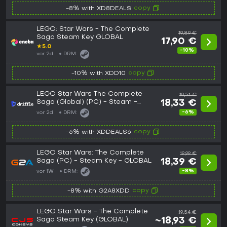
copy
-8% with XD8DEALS
LEGO: Star Wars - The Complete
19,89 €
Saga Steam Key GLOBAL
17,90 €
★
5.0
-10%
vor 2d
DRM:
copy
-10% with XDD10
LEGO Star Wars The Complete
19,51 €
Saga (Global) (PC) - Steam -
18,33 €
Digital Key
-6%
vor 2d
DRM:
copy
-6% with XDDEALS6
LEGO Star Wars: The Complete
19,99 €
Saga (PC) - Steam Key - GLOBAL
18,39 €
-8%
vor 1W
DRM:
copy
-8% with G2A8XDD
LEGO Star Wars - The Complete
19,54 €
Saga Steam Key (GLOBAL)
~18,93 €