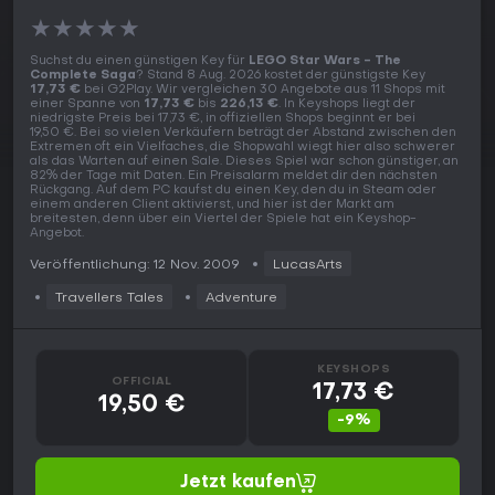
★
★
★
★
★
Suchst du einen günstigen Key für
LEGO Star Wars - The
Complete Saga
? Stand 8 Aug. 2026 kostet der günstigste Key
17,73 €
bei G2Play. Wir vergleichen 30 Angebote aus 11 Shops mit
einer Spanne von
17,73 €
bis
226,13 €
. In Keyshops liegt der
niedrigste Preis bei 17,73 €, in offiziellen Shops beginnt er bei
19,50 €. Bei so vielen Verkäufern beträgt der Abstand zwischen den
Extremen oft ein Vielfaches, die Shopwahl wiegt hier also schwerer
als das Warten auf einen Sale. Dieses Spiel war schon günstiger, an
82% der Tage mit Daten. Ein Preisalarm meldet dir den nächsten
Rückgang. Auf dem PC kaufst du einen Key, den du in Steam oder
einem anderen Client aktivierst, und hier ist der Markt am
breitesten, denn über ein Viertel der Spiele hat ein Keyshop-
Angebot.
Veröffentlichung: 12 Nov. 2009
LucasArts
Travellers Tales
Adventure
KEYSHOPS
OFFICIAL
17,73 €
19,50 €
-9%
Jetzt kaufen