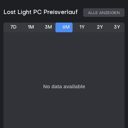
kritisiert werden aber Balance und technische Probleme. Als
Free-to-Play-Titel mit Updates bis 2026 ist der Einstieg
risikofrei. Wer taktisches Survival mit sozialen Elementen und
Lost Light PC Preisverlauf
ALLE ANZEIGEN
Cross-Platform-Flexibilität mag, findet hier eine starke
Alternative zu Genre-Klassikern.
7D
1M
3M
6M
1Y
2Y
3Y