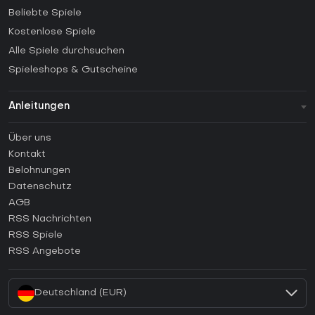
Beliebte Spiele
Kostenlose Spiele
Alle Spiele durchsuchen
Spieleshops & Gutscheine
Anleitungen
FAQ
Über uns
Anleitungen
Kontakt
Wie aktiviert man einen Steam CD Key?
Belohnungen
Wie aktiviert man einen Epic Games CD Key?
Datenschutz
AGB
Wie aktiviert man einen GOG CD Key?
RSS Nachrichten
Wie aktiviert man einen Ubisoft Connect CD Key?
RSS Spiele
Wie aktiviert man einen EA App CD Key?
RSS Angebote
Wie aktiviert man einen Battle.net CD Key?
Deutschland (EUR)