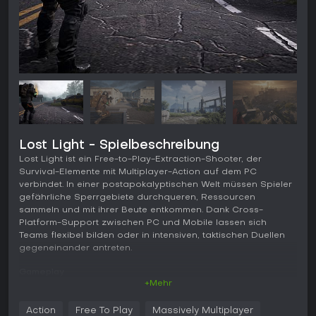
Lost Light - Spielbeschreibung
Lost Light ist ein Free-to-Play-Extraction-Shooter, der
Survival-Elemente mit Multiplayer-Action auf dem PC
verbindet. In einer postapokalyptischen Welt müssen Spieler
gefährliche Sperrgebiete durchqueren, Ressourcen
sammeln und mit ihrer Beute entkommen. Dank Cross-
Platform-Support zwischen PC und Mobile lassen sich
Teams flexibel bilden oder in intensiven, taktischen Duellen
gegeneinander antreten.
Gameplay
+Mehr
Im Kern von Lost Light geht es darum, in riskante Zonen wie
verlassene Fabriken, Häfen und Wälder vorzudringen, um
Action
Free To Play
Massively Multiplayer