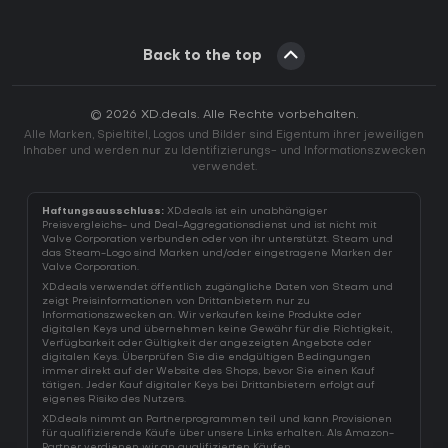
Back to the top
© 2026 XD.deals. Alle Rechte vorbehalten.
Alle Marken, Spieltitel, Logos und Bilder sind Eigentum ihrer jeweiligen
Inhaber und werden nur zu Identifizierungs- und Informationszwecken
verwendet.
Haftungsausschluss:
XD.deals ist ein unabhängiger
Preisvergleichs- und Deal-Aggregationsdienst und ist nicht mit
Valve Corporation verbunden oder von ihr unterstützt. Steam und
das Steam-Logo sind Marken und/oder eingetragene Marken der
Valve Corporation.
XD.deals verwendet öffentlich zugängliche Daten von Steam und
zeigt Preisinformationen von Drittanbietern nur zu
Informationszwecken an. Wir verkaufen keine Produkte oder
digitalen Keys und übernehmen keine Gewähr für die Richtigkeit,
Verfügbarkeit oder Gültigkeit der angezeigten Angebote oder
digitalen Keys. Überprüfen Sie die endgültigen Bedingungen
immer direkt auf der Website des Shops, bevor Sie einen Kauf
tätigen. Jeder Kauf digitaler Keys bei Drittanbietern erfolgt auf
eigenes Risiko des Nutzers.
XD.deals nimmt an Partnerprogrammen teil und kann Provisionen
für qualifizierende Käufe über unsere Links erhalten. Als Amazon-
Partner verdienen wir an qualifizierten Käufen.