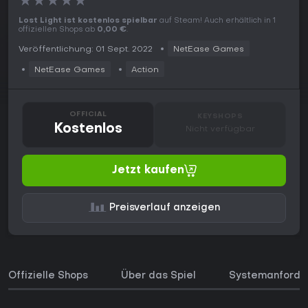
★
★
★
★
★
Lost Light ist kostenlos spielbar
auf Steam! Auch erhältlich in 1
offiziellen Shops ab
0,00 €
.
Veröffentlichung: 01 Sept. 2022
NetEase Games
NetEase Games
Action
OFFICIAL
KEYSHOPS
Kostenlos
Nicht verfügbar
Jetzt kaufen
Preisverlauf anzeigen
Offizielle Shops
Über das Spiel
Systemanforde