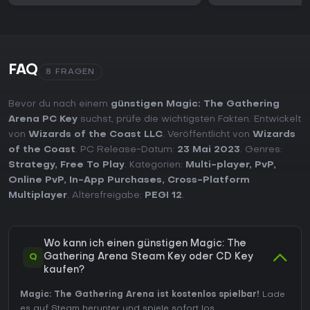
FAQ
8 FRAGEN
Bevor du nach einem
günstigen Magic: The Gathering
Arena PC Key
suchst, prüfe die wichtigsten Fakten. Entwickelt
von
Wizards of the Coast LLC
. Veröffentlicht von
Wizards
of the Coast
. PC Release-Datum:
23 Mai 2023
. Genres:
Strategy
,
Free To Play
. Kategorien:
Multi-player
,
PvP
,
Online PvP
,
In-App Purchases
,
Cross-Platform
Multiplayer
. Altersfreigabe:
PEGI 12
.
Wo kann ich einen günstigen Magic: The
Q
Gathering Arena Steam Key oder CD Key
kaufen?
Magic: The Gathering Arena ist kostenlos spielbar!
Lade
es auf Steam herunter und spiele sofort los.