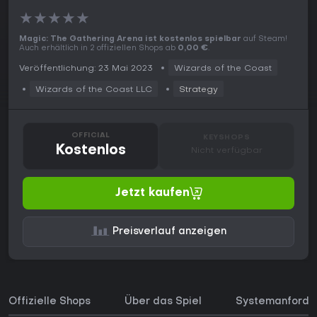
★
★
★
★
★
Magic: The Gathering Arena ist kostenlos spielbar
auf Steam!
Auch erhältlich in 2 offiziellen Shops ab
0,00 €
.
Veröffentlichung: 23 Mai 2023
Wizards of the Coast
Wizards of the Coast LLC
Strategy
OFFICIAL
KEYSHOPS
Kostenlos
Nicht verfügbar
Jetzt kaufen
Preisverlauf anzeigen
Offizielle Shops
Über das Spiel
Systemanforde