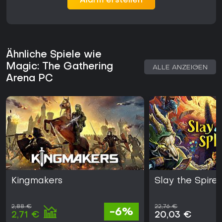
Alarm erstellen
Ähnliche Spiele wie
Magic: The Gathering
ALLE ANZEIGEN
Arena PC
Kingmakers
Slay the Spire 
2,88 €
22,76 €
-6%
2,71 €
20,03 €