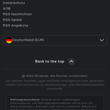
Wie aktiviert man einen Epic Games CD Key?
Datenschutz
AGB
Wie aktiviert man einen GOG CD Key?
RSS Nachrichten
Wie aktiviert man einen Ubisoft Connect CD Key?
RSS Spiele
Wie aktiviert man einen EA App CD Key?
RSS Angebote
Wie aktiviert man einen Battle.net CD Key?
Deutschland (EUR)
Back to the top
© 2026 XD.deals. Alle Rechte vorbehalten.
Alle Marken, Spieltitel, Logos und Bilder sind Eigentum ihrer jeweiligen
Inhaber und werden nur zu Identifizierungs- und Informationszwecken
verwendet.
Haftungsausschluss:
XD.deals ist ein unabhängiger
Preisvergleichs- und Deal-Aggregationsdienst und ist nicht mit
Valve Corporation verbunden oder von ihr unterstützt. Steam und