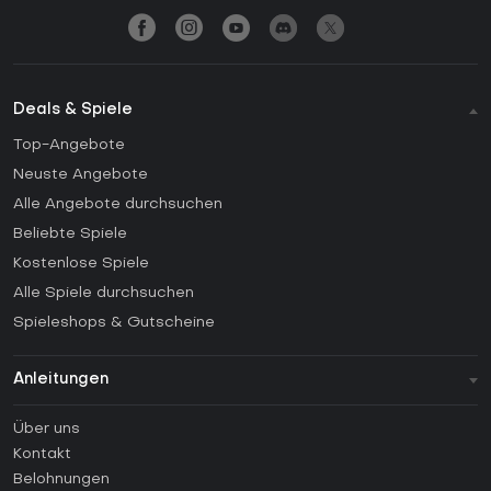
Deals & Spiele
Top-Angebote
Neuste Angebote
Alle Angebote durchsuchen
Beliebte Spiele
Kostenlose Spiele
Alle Spiele durchsuchen
Spieleshops & Gutscheine
Anleitungen
FAQ
Über uns
Anleitungen
Kontakt
Wie aktiviert man einen Steam CD Key?
Belohnungen