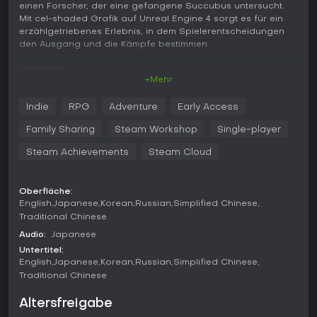
einen Forscher, der eine gefangene Succubus untersucht.
Mit cel-shaded Grafik auf Unreal Engine 4 sorgt es für ein
erzählgetriebenes Erlebnis, in dem Spielerentscheidungen
den Ausgang und die Kämpfe bestimmen.
Gameplay
+Mehr
Der Kern des Gameplays basiert auf Match-3-Kämpfen, die
den Fortschritt vorantreiben und Konflikte lösen. Spieler
Indie
RPG
Adventure
Early Access
kombinieren mindestens drei Juwelen gleicher Art, um Punkte
zu sammeln - es gibt fünf normale und sechs spezielle
Family Sharing
Steam Workshop
Single-player
Varianten. Story-Entscheidungen wirken sich direkt auf diese
Battles aus und ändern Schwierigkeit oder Optionen. Das
Steam Achievements
Steam Cloud
System setzt auf Strategie statt lockeres Puzzeln, da
Wahlentscheidungen die gesamte Erzählung prägen.
Oberfläche:
Visual-Novel-Abschnitte mit Dialogen und Verzweigungen
English
Japanese
Korean
Russian
Simplified Chinese
wechseln sich mit den Rätseln ab. Jede Entscheidung
Traditional Chinese
beeinflusst Charakterbeziehungen und das Schicksal der
Audio:
Japanese
Welt und schafft so eine vielschichtige Mischung aus RPG-
Untertitel:
Storytelling und Puzzle-Lösungen.
English
Japanese
Korean
Russian
Simplified Chinese
Spielmodi
Traditional Chinese
Im Story Mode tauchen Spieler in narrative parallele Welten
Altersfreigabe
mit Match-3-Herausforderungen ein. Hier entscheiden