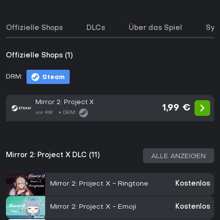
Offizielle Shops
DLCs
Über das Spiel
Sys
Offizielle Shops (1)
DRM:
Steam
Mirror 2: Project X
1,99 €
vor 4W
DRM:
Mirror 2: Project X DLC (11)
ALLE ANZEIGEN
Mirror 2: Project X - Ringtone
Kostenlos
Mirror 2: Project X - Emoji
Kostenlos