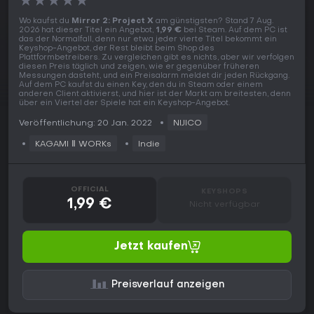
★
★
★
★
★
Wo kaufst du
Mirror 2: Project X
am günstigsten? Stand 7 Aug.
2026 hat dieser Titel ein Angebot,
1,99 €
bei Steam. Auf dem PC ist
das der Normalfall, denn nur etwa jeder vierte Titel bekommt ein
Keyshop-Angebot, der Rest bleibt beim Shop des
Plattformbetreibers. Zu vergleichen gibt es nichts, aber wir verfolgen
diesen Preis täglich und zeigen, wie er gegenüber früheren
Messungen dasteht, und ein Preisalarm meldet dir jeden Rückgang.
Auf dem PC kaufst du einen Key, den du in Steam oder einem
anderen Client aktivierst, und hier ist der Markt am breitesten, denn
über ein Viertel der Spiele hat ein Keyshop-Angebot.
Veröffentlichung: 20 Jan. 2022
NIJICO
KAGAMI Ⅱ WORKs
Indie
OFFICIAL
KEYSHOPS
1,99 €
Nicht verfügbar
Jetzt kaufen
Preisverlauf anzeigen