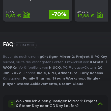
1,97 €
29,62 €
-70%
0,59 €
19,55 €
FAQ
8 FRAGEN
Bevor du nach einem
günstigen Mirror 2: Project X PC Key
suchst, prüfe die wichtigsten Fakten. Entwickelt von
KAGAMI Ⅱ
WORKs
. Veröffentlicht von
NIJICO
. PC Release-Datum:
20
Jan. 2022
. Genres:
Indie
,
RPG
,
Adventure
,
Early Access
.
Kategorien:
Family Sharing
,
Steam Workshop
,
Single-
player
,
Steam Achievements
,
Steam Cloud
.
Wo kann ich einen günstigen Mirror 2: Project
Q
X Steam Key oder CD Key kaufen?