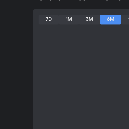
7D
1M
3M
6M