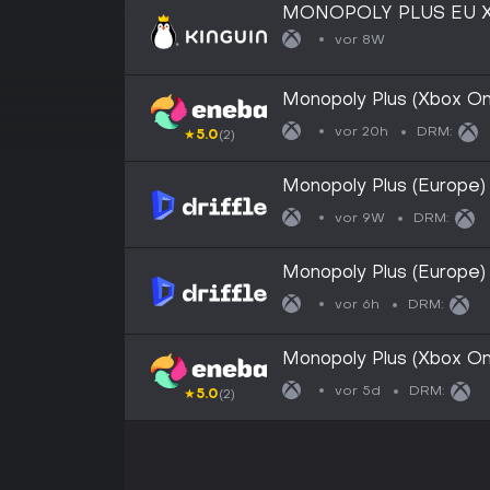
MONOPOLY PLUS EU X
vor 8W
Monopoly Plus (Xbox O
vor 20h
DRM:
★
5.0
(2)
Monopoly Plus (Europe)
Live - Digital Key
vor 9W
DRM:
Monopoly Plus (Europe) 
vor 6h
DRM:
Monopoly Plus (Xbox O
vor 5d
DRM:
★
5.0
(2)