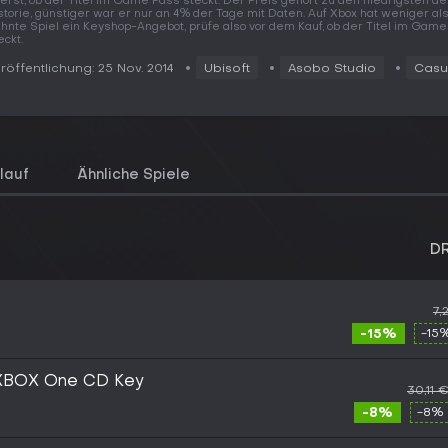
erst, ob der Titel im Game Pass steckt. Der Preis gehört zu den niedrigsten de
storie, günstiger war er nur an 4% der Tage mit Daten. Auf Xbox hat weniger al
hnte Spiel ein Keyshop-Angebot, prüfe also vor dem Kauf, ob der Titel im Gam
eckt.
röffentlichung: 25 Nov. 2014
Ubisoft
Asobo Studio
Casu
lauf
Ähnliche Spiele
D
7,
-15%
-15
BOX One CD Key
30,11 
-8%
-8% 