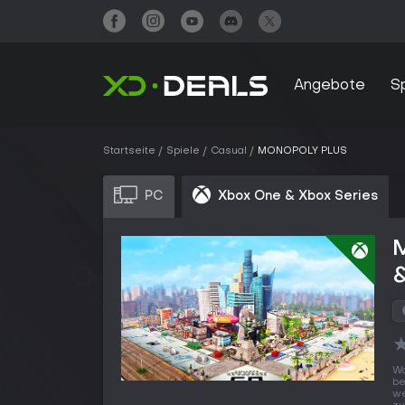
Angebote
S
Startseite
Spiele
Casual
MONOPOLY PLUS
PC
Xbox One & Xbox Series
&
Wo
be
we