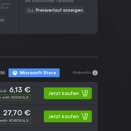
r
am historischen Tiefstand.
s jedes
e Pass
Preisverlauf anzeigen
al
Risikoinfo:
RM:
Microsoft Store
6,13 €
22 €
Jetzt kaufen
% with XDDEALS
27,70 €
€
Jetzt kaufen
with XD8DEALS