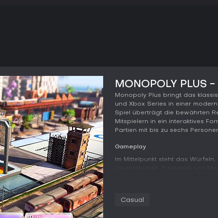
MONOPOLY PLUS - S
Monopoly Plus bringt das klassi
und Xbox Series in einer modern
Spiel überträgt die bewährten 
Mitspielern in ein interaktives F
Partien mit bis zu sechs Personen
Gameplay
Im Mittelpunkt steht das Würfeln
Grundstücken, Einziehen von Mie
nur noch ein Spieler zahlungsfähi
Stadtansicht, die sich mit den A
Elemente erscheinen oder wandel
Casual
wachsende Miniaturwelt zeigt E
von Hotels direkt visuell an.