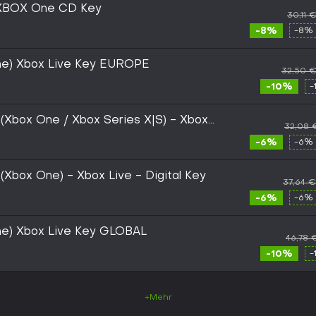
BOX One CD Key
30,11 
-8%
-8% 
ne) Xbox Live Key EUROPE
32,50 
-10%
-
 (Xbox One / Xbox Series X|S) - Xbox
32,08 
-6%
-6% 
(Xbox One) - Xbox Live - Digital Key
37,64 €
-6%
-6% 
ne) Xbox Live Key GLOBAL
46,78 
-10%
-
+Mehr