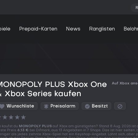
R
piele
Prepaid-Karten
News
Ranglisten
Beloh
MONOPOLY PLUS Xbox One
Auf Xbox an
 Xbox Series kaufen
Wunschliste
Preisalarm
Besitzt
★
★
★
★
★
 kaufst du
MONOPOLY PLUS
auf Xbox am günstigsten? Stand 8 Aug. 2026 ist 
ste Preis
6,13 €
bei Difmark, aus 13 Angeboten in 7 Shops. Das ist hier selten,
niger als jedes zehnte Xbox-Spiel hat ein Keyshop-Angebot. Lohnt sich, aber 