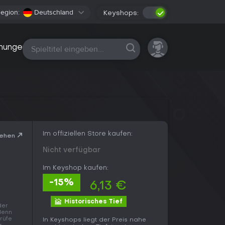
egion:
Deutschland
Keyshops:
Alle Plattformen
nungen
Im offiziellen Store kaufen:
sehen
Nicht verfügbar
Im Keyshop kaufen:
-15%
6,13 €
Historisches Tief
der
 denn
prüfe
In Keyshops liegt der Preis nahe