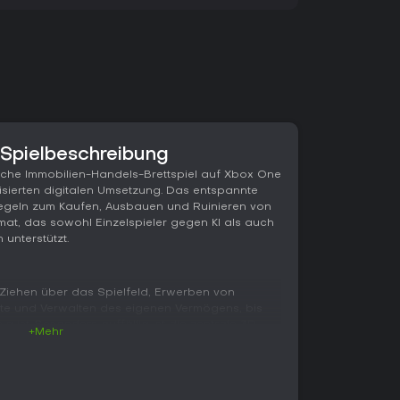
pielbeschreibung
sche Immobilien-Handels-Brettspiel auf Xbox One
isierten digitalen Umsetzung. Das entspannte
Regeln zum Kaufen, Ausbauen und Ruinieren von
ormat, das sowohl Einzelspieler gegen KI als auch
 unterstützt.
, Ziehen über das Spielfeld, Erwerben von
te und Verwalten des eigenen Vermögens, bis
g ist. Besonders auffällig ist die zentrale 3D-
+Mehr
ktionen der Spieler verändert: Gebäude und
n sich je nach Ausbau und Fortschritt. Diese
rfolge wie vollständige Monopole oder den Bau