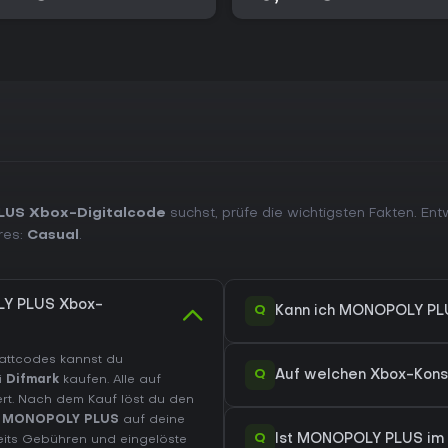
US Xbox-Digitalcode
suchst, prüfe die wichtigsten Fakten. Ent
res:
Casual
.
LY PLUS Xbox-
Q
Kann ich MONOPOLY PLU
battcodes kannst du
Q
Auf welchen Xbox-Kons
i
Difmark
kaufen. Alle auf
ert. Nach dem Kauf löst du den
t
MONOPOLY PLUS
auf deine
Q
Ist MONOPOLY PLUS im
reits Gebühren und eingelöste