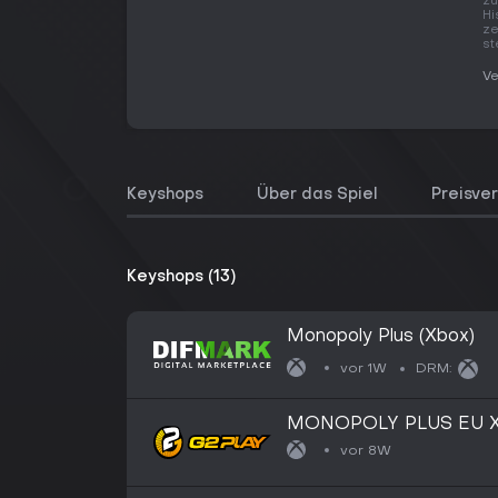
zu
Hi
ze
st
Ve
Keyshops
Über das Spiel
Preisver
Keyshops (13)
Monopoly Plus (Xbox)
vor 1W
DRM:
MONOPOLY PLUS EU X
vor 8W