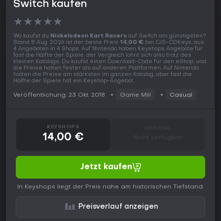
Switch kaufen
★
★
★
★
★
Wo kaufst du
Nickelodeon Kart Racers
auf Switch am günstigsten?
Stand 8 Aug. 2026 ist der beste Preis
14,00 €
bei CJS-CDKeys, aus
4 Angeboten in 4 Shops. Auf Nintendo haben Keyshops Angebote für
fast die Hälfte der Spiele, der Vergleich lohnt sich also trotz des
kleinen Katalogs. Du kaufst einen Download-Code für den eShop, und
die Preise halten fester als auf anderen Plattformen. Auf Nintendo
halten die Preise am stärksten im ganzen Katalog, aber fast die
Hälfte der Spiele hat ein Keyshop-Angebot.
Veröffentlichung: 23 Okt. 2018
Game Mill
Casual
KEYSHOPS
OFFICIAL
14,00 €
Nicht verfügbar
Jetzt kaufen
In Keyshops liegt der Preis nahe am historischen Tiefstand.
Preisverlauf anzeigen