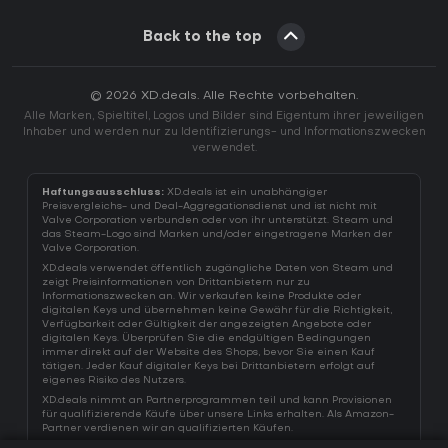
Back to the top
© 2026 XD.deals. Alle Rechte vorbehalten.
Alle Marken, Spieltitel, Logos und Bilder sind Eigentum ihrer jeweiligen
Inhaber und werden nur zu Identifizierungs- und Informationszwecken
verwendet.
Haftungsausschluss:
XD.deals ist ein unabhängiger
Preisvergleichs- und Deal-Aggregationsdienst und ist nicht mit
Valve Corporation verbunden oder von ihr unterstützt. Steam und
das Steam-Logo sind Marken und/oder eingetragene Marken der
Valve Corporation.
XD.deals verwendet öffentlich zugängliche Daten von Steam und
zeigt Preisinformationen von Drittanbietern nur zu
Informationszwecken an. Wir verkaufen keine Produkte oder
digitalen Keys und übernehmen keine Gewähr für die Richtigkeit,
Verfügbarkeit oder Gültigkeit der angezeigten Angebote oder
digitalen Keys. Überprüfen Sie die endgültigen Bedingungen
immer direkt auf der Website des Shops, bevor Sie einen Kauf
tätigen. Jeder Kauf digitaler Keys bei Drittanbietern erfolgt auf
eigenes Risiko des Nutzers.
XD.deals nimmt an Partnerprogrammen teil und kann Provisionen
für qualifizierende Käufe über unsere Links erhalten. Als Amazon-
Partner verdienen wir an qualifizierten Käufen.