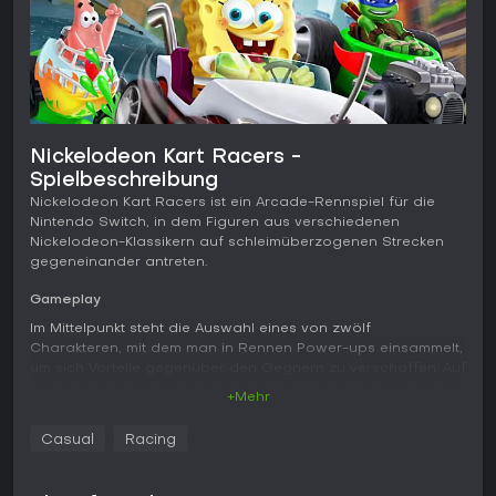
Nickelodeon Kart Racers -
Spielbeschreibung
Nickelodeon Kart Racers ist ein Arcade-Rennspiel für die
Nintendo Switch, in dem Figuren aus verschiedenen
Nickelodeon-Klassikern auf schleimüberzogenen Strecken
gegeneinander antreten.
Gameplay
Im Mittelpunkt steht die Auswahl eines von zwölf
Charakteren, mit dem man in Rennen Power-ups einsammelt,
um sich Vorteile gegenüber den Gegnern zu verschaffen. Auf
normalem Untergrund lässt sich das Kart gut lenken, doch
+Mehr
auf Schleimflächen verliert es an Bodenhaftung und springt
unkontrolliert - hier ist präzises Fahren gefragt. Während der
Casual
Racing
Rennen sammelt man Münzen, mit denen man Teile wie
Reifen, Motoren, Spoiler, Jetskis und Lackierungen kaufen
kann. Diese Upgrades verändern sowohl das Fahrverhalten