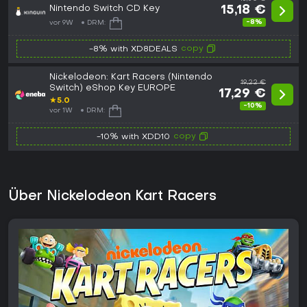
Nintendo Switch CD Key
15,18 €
-8%
vor 9W
DRM:
copy
-8% with XD8DEALS
Nickelodeon: Kart Racers (Nintendo
19,22 €
Switch) eShop Key EUROPE
17,29 €
★
5.0
-10%
vor 1W
DRM:
copy
-10% with XDD10
Über Nickelodeon Kart Racers