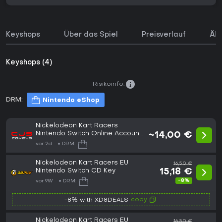
Keyshops
Über das Spiel
Preisverlauf
Ähn
Keyshops (4)
Risikoinfo:
DRM:
Nintendo eShop
Nickelodeon Kart Racers
Nintendo Switch Online Account
~14,00 €
Activation (GLOBAL)
vor 2d
DRM:
Nickelodeon Kart Racers EU
16,50 €
Nintendo Switch CD Key
15,18 €
-8%
vor 9W
DRM:
copy
-8% with XD8DEALS
Nickelodeon Kart Racers EU
16,50 €