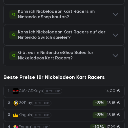
Kann ich Nickelodeon Kart Racers im
Q
Nintendo eShop kaufen?
Kann ich Nickelodeon Kart Racers auf der
Q
Nintendo Switch spielen?
Gibt es im Nintendo eShop Sales für
Q
Nickelodeon Kart Racers?
Beste Preise für Nickelodeon Kart Racers
14,00 €
1
CJS-CDKeys
KEYSHOP
15,18 €
2
G2Play
-8%
KEYSHOP
15,18 €
3
Kinguin
-8%
KEYSHOP
17,29 €
4
Eneba
-10%
KEYSHOP