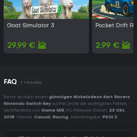
Goat Simulator 3
Pocket Drift Ra
29,99 €
2,99 €
FAQ
7 FRAGEN
Bevor du nach einem
günstigen Nickelodeon Kart Racers
Nintendo Switch Key
suchst, prüfe die wichtigsten Fakten.
Veröffentlicht von
Game Mill
. PC Release-Datum:
23 Okt.
2018
. Genres:
Casual
,
Racing
. Altersfreigabe:
PEGI 3
.