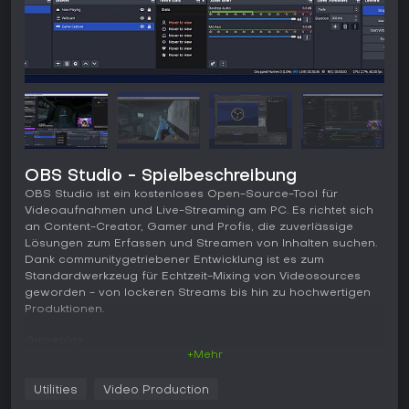
OBS Studio - Spielbeschreibung
OBS Studio ist ein kostenloses Open-Source-Tool für
Videoaufnahmen und Live-Streaming am PC. Es richtet sich
an Content-Creator, Gamer und Profis, die zuverlässige
Lösungen zum Erfassen und Streamen von Inhalten suchen.
Dank communitygetriebener Entwicklung ist es zum
Standardwerkzeug für Echtzeit-Mixing von Videosources
geworden - von lockeren Streams bis hin zu hochwertigen
Produktionen.
Gameplay
+Mehr
Im Kern von OBS Studio geht es darum, Szenen aufzubauen
und zu verwalten, die verschiedene Video- und
Utilities
Video Production
Audiosources kombinieren. Nutzer erfassen Inhalte von