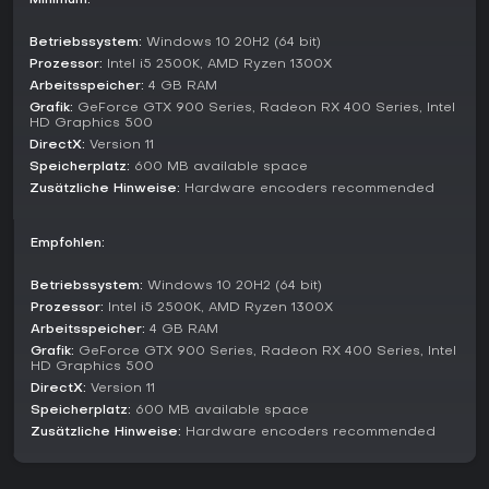
Minimum:
über Custom-Server. Im Recording-Modus landen Videos
direkt auf der Festplatte für spätere Bearbeitung oder den
Betriebssystem:
Windows 10 20H2 (64 bit)
Share, immer in höchster Qualität ohne Unterbrechungen.
Prozessor:
Intel i5 2500K, AMD Ryzen 1300X
Arbeitsspeicher:
4 GB RAM
Studio Mode bietet einen Preview-Bereich, um Szenen und
Sources vor dem Live-Gang zu testen, damit Anpassungen
Grafik:
GeForce GTX 900 Series, Radeon RX 400 Series, Intel
HD Graphics 500
unsichtbar bleiben. Multiview gibt einen Überblick über bis zu
DirectX:
Version 11
acht Szenen für schnelle Wechsel per Klick. Alle Modi greifen
nahtlos ineinander, unterstützt durch Hotkeys für Mute,
Speicherplatz:
600 MB available space
Stream-Start und mehr.
Zusätzliche Hinweise:
Hardware encoders recommended
Features and Updates
Empfohlen:
Stand 2026 wird OBS Studio aktiv weiterentwickelt, mit
Features wie fortschrittlichen Audiofiltern und Plugin-
Betriebssystem:
Windows 10 20H2 (64 bit)
Integrationen, die Streaming-Rigs aufwerten. Die Community
Prozessor:
Intel i5 2500K, AMD Ryzen 1300X
lobt die exzellente Audioqualität und präzisen Einstellungen
Arbeitsspeicher:
4 GB RAM
- perfekt für Profi-Ergebnisse ohne Kosten. Neue Guides
heben lagfreie Konfigs und integrierte Tools hervor, die
Grafik:
GeForce GTX 900 Series, Radeon RX 400 Series, Intel
HD Graphics 500
bezahlten Alternativen in nichts nachstehen.
DirectX:
Version 11
Die Open-Source-Basis sorgt für kontinuierliche
Speicherplatz:
600 MB available space
Verbesserungen, die sowohl Einsteiger als auch Profis
Zusätzliche Hinweise:
Hardware encoders recommended
überzeugen. Dazu kommen anpassbare Übergänge und ein
übersichtliches Settings-Panel für Broadcasts oder
Recordings.