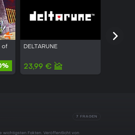
 of
DELTARUNE
No Man's
0%
23,99 €
49,99 
7 FRAGEN
e wichtigsten Fakten. Veröffentlicht von