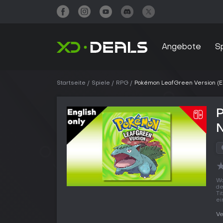
Angebote
S
Startseite
Spiele
RPG
Pokémon LeafGreen Version (E
P
N
Wo
de
Ti
ei
Ve