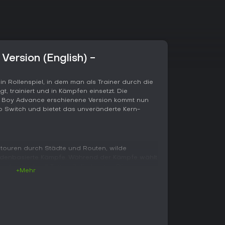
ersion (English) -
n Rollenspiel, in dem man als Trainer durch die
, trainiert und in Kämpfen einsetzt. Die
 Boy Advance erschienene Version kommt nun
ndo Switch und bietet das unveränderte Kern-
stouren durch Städte und Routen, wilde
enbasierte Kämpfe. Während der Kämpfe wählt
n oder wechselt Teammitglieder aus. Die
+Mehr
en Weltkarte, auf der sich die Spielfigur frei
 ein Menü verwaltet man das Team, nutzt Items
eschichte beginnt in Alabastia, wo man von
arter-Pokémon erhält, bevor man aufbricht, um
 Pokémon-Liga herauszufordern. Versteckte
 um Hindernisse zu überwinden und weiter in