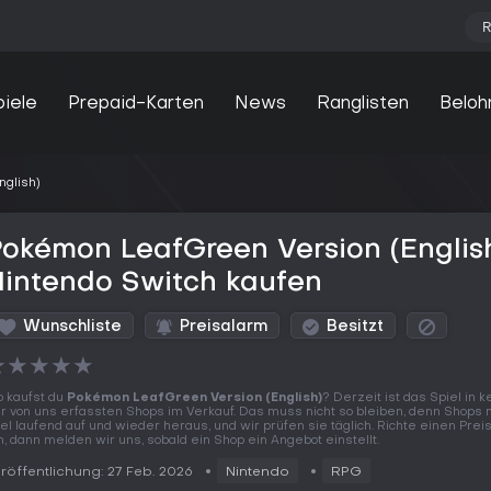
R
piele
Prepaid-Karten
News
Ranglisten
Beloh
nglish)
okémon LeafGreen Version (Englis
intendo Switch kaufen
Wunschliste
Preisalarm
Besitzt
★
★
★
★
★
 kaufst du
Pokémon LeafGreen Version (English)
? Derzeit ist das Spiel in 
r von uns erfassten Shops im Verkauf. Das muss nicht so bleiben, denn Shop
tel laufend auf und wieder heraus, und wir prüfen sie täglich. Richte einen Pre
n, dann melden wir uns, sobald ein Shop ein Angebot einstellt.
röffentlichung: 27 Feb. 2026
Nintendo
RPG