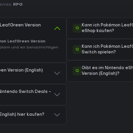
Genres:
RPG
.
 LeafGreen Version
Kann ich Pokémon LeafG
Q
eShop kaufen?
on LeafGreen Version
Kann ich Pokémon LeafG
salarm und wir benachrichtigen
Q
Switch spielen?
Gibt es im Nintendo e
n Version (English)
Q
Version (English)?
Nintendo Switch Deals -
nglish) hier kaufen?