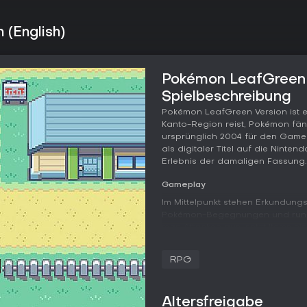
(English)
Pokémon LeafGreen V
Spielbeschreibung
Pokémon LeafGreen Version ist ei
Kanto-Region reist, Pokémon fängt
ursprünglich 2004 für den Game
als digitaler Titel auf die Ninte
Erlebnis der damaligen Fassung.
Gameplay
Im Mittelpunkt stehen Erkundung
Pokémon-Begegnungen und rund
man Attacken aus, setzt Items ei
Navigation erfolgt auf einer offen
zwischen den Orten bewegt. Über
RPG
und ruft den Pokédex auf. Die G
Professor Eich eines von drei St
Arenabänder zu sammeln und die
Altersfreigabe
Maschinen (VMs) sind notwendig,