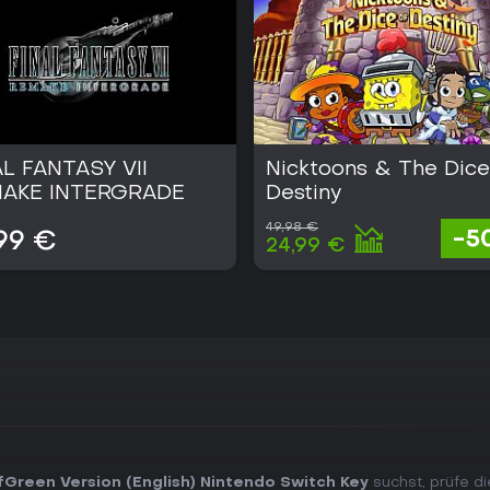
AL FANTASY VII
Nicktoons & The Dice
AKE INTERGRADE
Destiny
49,98 €
-5
99 €
24,99 €
reen Version (English) Nintendo Switch Key
suchst, prüfe di