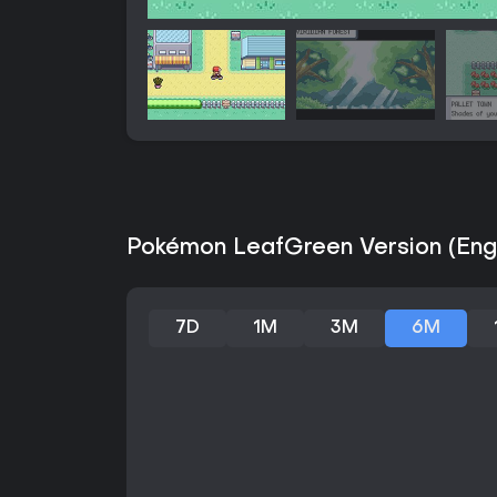
Pokémon LeafGreen Version (Engli
7D
1M
3M
6M