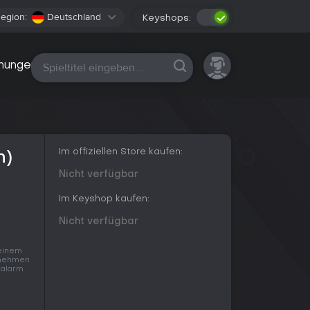
egion:
Deutschland
Keyshops:
Alle Plattformen
nungen
Im offiziellen Store kaufen:
h)
Nicht verfügbar
Im Keyshop kaufen:
Nicht verfügbar
keinem
s nehmen
isalarm