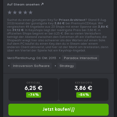
Auf Steam ansehen
★
★
★
★
★
Suchst du einen günstigen Key für
Prison Architect
? Stand 8 Aug.
2026 kostet der günstigste Key
3,86 €
bei PremiumCDKeys. Wir
vergleichen 49 Angebote aus 23 Shops mit einer Spanne von
3,86 €
bis
39,12 €
. In Keyshops liegt der niedrigste Preis bei 3,86 €, in
offiziellen Shops beginnt er bei 6,25 €. Bei so vielen Verkäufern
beträgt der Abstand zwischen den Extremen oft ein Vielfaches, die
Shopwahl wiegt hier also schwerer als das Warten auf einen Sale.
Auf dem PC kaufst du einen Key, den du in Steam oder einem
anderen Client aktivierst, und hier ist der Markt am breitesten, denn
über ein Viertel der Spiele hat ein Keyshop-Angebot.
Veröffentlichung: 06 Okt. 2015
Paradox Interactive
Introversion Software
Strategy
OFFICIAL
KEYSHOPS
6,25 €
3,86 €
-74%
-84%
Jetzt kaufen