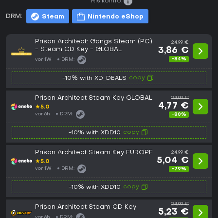
Risikoinfo:
DRM:
Steam
Nintendo eShop
Prison Architect: Gangs Steam (PC)
24,99 €
- Steam CD Key - GLOBAL
3,86 €
-84%
vor 1W
DRM:
copy
-10% with XD_DEALS
Prison Architect Steam Key GLOBAL
24,99 €
4,77 €
★
5.0
vor 6h
DRM:
-80%
copy
-10% with XDD10
Prison Architect Steam Key EUROPE
24,99 €
5,04 €
★
5.0
vor 1W
DRM:
-79%
copy
-10% with XDD10
24,99 €
Prison Architect Steam CD Key
5,23 €
vor 6h
DRM: