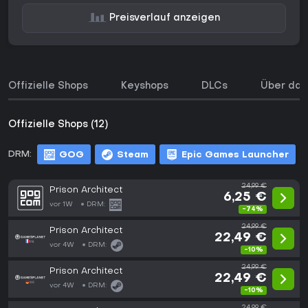
Preisverlauf anzeigen
Offizielle Shops
Keyshops
DLCs
Über das
Offizielle Shops (12)
DRM:
GOG
Steam
Epic Games Launcher
24,99 €
Prison Architect
6,25 €
vor 1W
DRM:
-74%
24,99 €
Prison Architect
22,49 €
vor 4W
DRM:
-10%
24,99 €
Prison Architect
22,49 €
vor 4W
DRM:
-10%
24,99 €