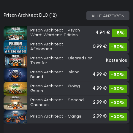
Prison Architect DLC (12)
ALLE ANZEIGEN
Prison Architect - Psych
4,94 €
-5%
Ward: Warden's Edition
Prison Architect -
0,99 €
-50%
Aficionado
Prison Architect - Cleared For
Kostenlos
Transfer
Prison Architect - Island
4,99 €
-50%
Bound
Prison Architect - Going
4,99 €
-50%
Green
Prison Architect - Second
2,99 €
-50%
Chances
Prison Architect - Gangs
2,99 €
-50%