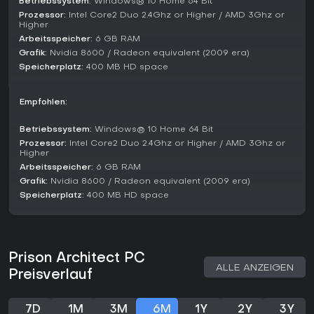
Betriebssystem:
Windows® 10 Home 64 Bit
Hochdruck. Im Online-Modus stöberst du durch Tausende
Prozessor:
Intel Core2 Duo 2.4Ghz or Higher / AMD 3Ghz or
von Spieler-Prisonen und spielst sie durch - für
Higher
Abwechslung und Community-Content.
Arbeitsspeicher:
6 GB RAM
Die Kampagne führt dich in strukturierten Kapiteln durch den
Grafik:
Nvidia 8600 / Radeon equivalent (2009 era)
Bau spezieller Anlagen wie einem Hinrichtungsblock und
Speicherplatz:
400 MB HD space
vermittelt Grundlagen wie Raumkonstruktion und
Versorgungsanschlüsse.
Empfohlen:
Key Mechanics and Updates
Betriebssystem:
Windows® 10 Home 64 Bit
Gang-Support ist eine optionale Mechanik, die Fraktionen im
Prozessor:
Intel Core2 Duo 2.4Ghz or Higher / AMD 3Ghz or
Gefängnis einführt und Interaktionen sowie
Higher
Sicherheitsplanung vertieft. Du kannst Bedingungen wie
Arbeitsspeicher:
6 GB RAM
unendliches Geld für entspanntes Bauen aktivieren oder
Grafik:
Nvidia 8600 / Radeon equivalent (2009 era)
dich auf realistische Einschränkungen für mehr
Speicherplatz:
400 MB HD space
Herausforderung konzentrieren.
Im Laufe der Jahre kamen Updates und DLC hinzu, die
Features wie neue Personaltipps und Werkstattoptionen
erweitern. In den letzten Jahren pflegt es eine aktive
Prison Architect PC
Community, in der Spieler eigene Prisonen und Strategien
ALLE ANZEIGEN
teilen.
Preisverlauf
Lohnt es sich?
7D
1M
3M
6M
1Y
2Y
3Y
Prison Architect fasziniert Fans tiefer Strategie-Simulationen