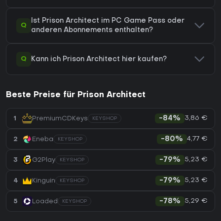
Ist Prison Architect im PC Game Pass oder
Q
anderen Abonnements enthalten?
Q
Kann ich Prison Architect hier kaufen?
Beste Preise für Prison Architect
3,86 €
1
PremiumCDKeys
-84%
KEYSHOP
4,77 €
2
Eneba
-80%
KEYSHOP
5,23 €
3
G2Play
-79%
KEYSHOP
5,23 €
4
Kinguin
-79%
KEYSHOP
5,29 €
5
Loaded
-78%
KEYSHOP