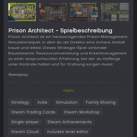
Prison Architect - Spielbeschreibung
Prison Architect ist ein herausragendes Prison-Management-
Simulationsspiel, in dem du als Direktor eine sichere Anstalt
baust und leitest. Dieses Strategie-Spiel verbindet
Bauelemente, Ressourcenverteilung und Krisenmanagement
zu einer anspruchsvollen Erfahrung, bei der du Häftlinge
unter Kontrolle halten und für Ordnung sorgen musst.
Gameplay
Im Kern von Prison Architect dreht sich alles darum, dein
Gefängnis von Grund auf zu planen. Du baust Gebäude,
+Mehr
legst Räume fest und installierst Basics wie Strom und
Wasser. Ressourcenmanagement ist entscheidend: Du
Strategy
Indie
Simulation
Family Sharing
verteilst Budgets für Zellenbau, Personalanstellung und
Sicherheitsmaßnahmen, um Ausbrüche oder Unruhen zu
Steam Trading Cards
Steam Workshop
verhindern.
Single-player
Steam Achievements
Zu den Mechaniken gehören die Bedürfnisse der Insassen
durch maßgeschneiderte Therapieprogramme, Arbeitspläne
Steam Cloud
Includes level editor