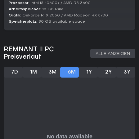
Gunslinger archetype setzt auf Präzisions-Schnellfeuer
Prozessor:
Intel i5-10600k / AMD R5 3600
und Munitionseffizienz.
Arbeitsspeicher:
16 GB RAM
Handler holt einen loyalen Begleiter für
Grafik:
GeForce RTX 2060 / AMD Radeon RX 5700
Kampfunterstützung.
Speicherplatz:
80 GB available space
Challenger priorisiert Robustheit und Nahkampfkraft.
Lohnt es sich?
2026 bleibt Remnant II eine starke Empfehlung für Fans
anspruchsvoller Action-RPGs mit starkem Co-op-Fokus -
REMNANT II PC
ideal, wenn prozedurale Vielfalt und harte Bossfights dich
ALLE ANZEIGEN
Preisverlauf
packen. Community-Diskussionen unterstreichen den
Dauerkult: Spieler experimentieren mit neuen Builds und
zocken Kampagnen erneut durch. Es passt zu methodischem
7D
1M
3M
6M
1Y
2Y
3Y
Fortschritt und Teamplay, wirkt aber für Gelegenheitsspieler
ohne Ausdauer für Trial-and-Error strafend. Locken dich
herausfordernde Welten und anpassbarer Combat, bietet
der Titel zeitlose Tiefe.