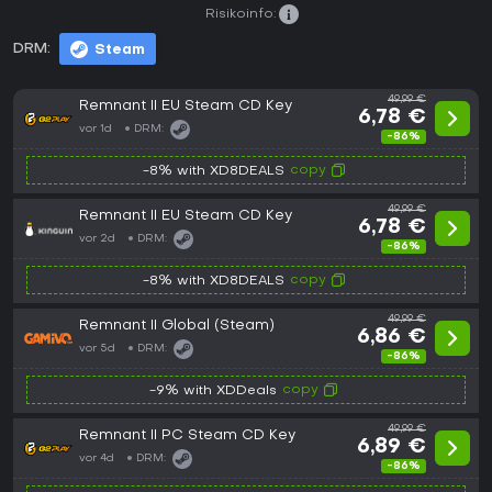
Risikoinfo:
DRM:
Steam
49,99 €
Remnant II EU Steam CD Key
6,78 €
vor 1d
DRM:
-86%
copy
-8% with XD8DEALS
49,99 €
Remnant II EU Steam CD Key
6,78 €
vor 2d
DRM:
-86%
copy
-8% with XD8DEALS
49,99 €
Remnant II Global (Steam)
6,86 €
vor 5d
DRM:
-86%
copy
-9% with XDDeals
49,99 €
Remnant II PC Steam CD Key
6,89 €
vor 4d
DRM:
-86%