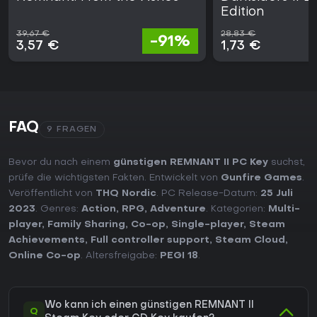
Edition
39,67 €
28,83 €
-91%
3,57 €
1,73 €
FAQ
9 FRAGEN
Bevor du nach einem
günstigen REMNANT II PC Key
suchst,
prüfe die wichtigsten Fakten. Entwickelt von
Gunfire Games
.
Veröffentlicht von
THQ Nordic
. PC Release-Datum:
25 Juli
2023
. Genres:
Action
,
RPG
,
Adventure
. Kategorien:
Multi-
player
,
Family Sharing
,
Co-op
,
Single-player
,
Steam
Achievements
,
Full controller support
,
Steam Cloud
,
Online Co-op
. Altersfreigabe:
PEGI 18
.
Wo kann ich einen günstigen REMNANT II
Q