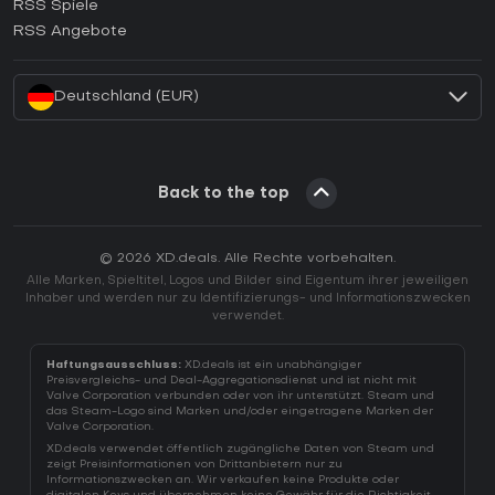
RSS Spiele
Wie aktiviert man einen EA App CD Key?
RSS Angebote
Wie aktiviert man einen Battle.net CD Key?
Deutschland (EUR)
Back to the top
© 2026 XD.deals. Alle Rechte vorbehalten.
Alle Marken, Spieltitel, Logos und Bilder sind Eigentum ihrer jeweiligen
Inhaber und werden nur zu Identifizierungs- und Informationszwecken
verwendet.
Haftungsausschluss:
XD.deals ist ein unabhängiger
Preisvergleichs- und Deal-Aggregationsdienst und ist nicht mit
Valve Corporation verbunden oder von ihr unterstützt. Steam und
das Steam-Logo sind Marken und/oder eingetragene Marken der
Valve Corporation.
XD.deals verwendet öffentlich zugängliche Daten von Steam und
zeigt Preisinformationen von Drittanbietern nur zu
Informationszwecken an. Wir verkaufen keine Produkte oder