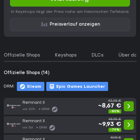
In Keyshops liegt der Preis nahe am historischen Tiefstand.
Preisverlauf anzeigen
Offizielle Shops
Keyshops
DLCs
Über das
Offizielle Shops (14)
DRM:
Steam
Epic Games Launcher
43,38 €
Remnant II
~8,67 €
vor 20h
DRM:
-80%
48,98 €
Remnant II
~9,93 €
vor 3d
DRM:
-79%
49,99 €
Remnant II