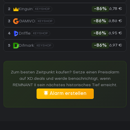
6,78 €
2
Kinguin
-86%
KEYSHOP
6,86 €
3
GAMIVO
-86%
KEYSHOP
6,95 €
4
Driffle
-86%
KEYSHOP
6,97 €
5
Difmark
-86%
KEYSHOP
Zum besten Zeitpunkt kaufen? Setze einen Preisalarm
auf XD.deals und werde benachrichtigt, wenn
REMNANT II sein nächstes historisches Tief erreicht.
Alarm erstellen