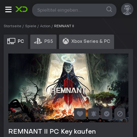
Alle
Startseite
Spiele
Action
REMNANT II
PC
PS5
Xbox Series & PC
REMNANT II PC Key kaufen