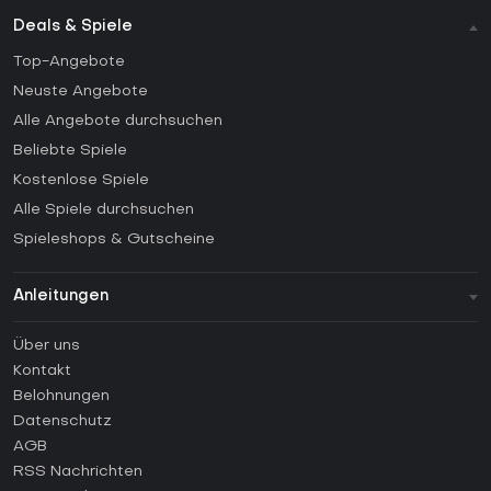
Deals & Spiele
Top-Angebote
Neuste Angebote
Alle Angebote durchsuchen
Beliebte Spiele
Kostenlose Spiele
Alle Spiele durchsuchen
Spieleshops & Gutscheine
Anleitungen
FAQ
Über uns
Anleitungen
Kontakt
Wie aktiviert man einen Steam CD Key?
Belohnungen
Wie aktiviert man einen Epic Games CD Key?
Datenschutz
AGB
Wie aktiviert man einen GOG CD Key?
RSS Nachrichten
Wie aktiviert man einen Ubisoft Connect CD Key?