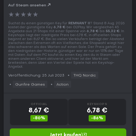
Auf Steam ansehen
★
★
★
★
★
Suchst du einen günstigen Key für
REMNANT II
? Stand 8 Aug. 2026
kostet der günstigste Key
6,78 €
bei G2Play. Wir vergleichen 45
Angebote aus 21 Shops mit einer Spanne von
6,78 €
bis
55,32 €
. In
Keyshops liegt der niedrigste Preis bei 6,78 €, in offiziellen Shops
beginnt er bei 8,67 €. Bei so vielen Verkäufern beträgt der Abstand
zwischen den Extremen oft ein Vielfaches, die Shopwahl wiegt hier
also schwerer als das Warten auf einen Sale. Der Preis gehört zu
den niedrigsten der Historie, günstiger war er nur an 13% der Tage
mit Daten. Auf dem PC kaufst du einen Key, den du in Steam oder
einem anderen Client aktivierst, und hier ist der Markt am
breitesten, denn über ein Viertel der Spiele hat ein Keyshop-
Angebot.
Veröffentlichung: 25 Juli 2023
THQ Nordic
Gunfire Games
Action
OFFICIAL
KEYSHOPS
8,67 €
6,78 €
-80%
-86%
Jetzt kaufen