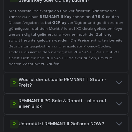
Steam Key oder CD Key kaufen?
Mit unserem Preisvergleich und verifizierten Rabattcodes
kannst du einen
REMNANT II Key
schon ab
6,78 €
kaufen.
Dieses Angebot ist bei
G2Play
verfügbar und gehört zu den
günstigsten auf dem Markt. Alle auf XD.deals gelisteten Keys
werden digital geliefert und können nach der Zahlung
sofort heruntergeladen werden. Die Preise enthalten bereits
Bearbeitungsgebühren und eingelöste Promo-Codes,
sodass du immer den niedrigsten REMNANT II Preis auf
PC
siehst. Sieh dir den
REMNANT II Preisverlauf
an, um zum
besten Zeitpunkt zu kaufen.
Was ist der aktuelle REMNANT II Steam-
Q
Preis?
REMNANT II PC Sale & Rabatt - alles auf
Q
einen Blick
Q
Unterstützt REMNANT II GeForce NOW?