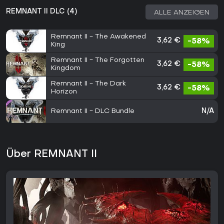
REMNANT II DLC (4)
ALLE ANZEIGEN
Remnant II - The Awakened
3,62 €
-58%
King
Remnant II - The Forgotten
3,62 €
-58%
Kingdom
Remnant II - The Dark
3,62 €
-58%
Horizon
Remnant II - DLC Bundle
N/A
Über REMNANT II