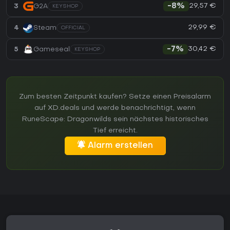
29,57 €
3
G2A
-8%
KEYSHOP
29,99 €
4
Steam
OFFICIAL
30,42 €
5
Gameseal
-7%
KEYSHOP
Zum besten Zeitpunkt kaufen? Setze einen Preisalarm
auf XD.deals und werde benachrichtigt, wenn
RuneScape: Dragonwilds sein nächstes historisches
Tief erreicht.
Alarm erstellen