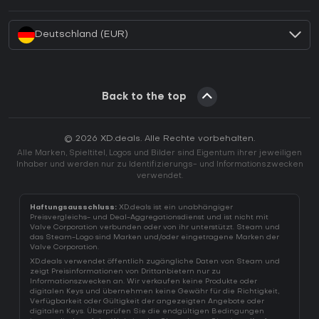
Wie aktiviert man einen Battle.net CD Key?
Deutschland (EUR)
Back to the top
© 2026 XD.deals. Alle Rechte vorbehalten.
Alle Marken, Spieltitel, Logos und Bilder sind Eigentum ihrer jeweiligen
Inhaber und werden nur zu Identifizierungs- und Informationszwecken
verwendet.
Haftungsausschluss:
XD.deals ist ein unabhängiger
Preisvergleichs- und Deal-Aggregationsdienst und ist nicht mit
Valve Corporation verbunden oder von ihr unterstützt. Steam und
das Steam-Logo sind Marken und/oder eingetragene Marken der
Valve Corporation.
XD.deals verwendet öffentlich zugängliche Daten von Steam und
zeigt Preisinformationen von Drittanbietern nur zu
Informationszwecken an. Wir verkaufen keine Produkte oder
digitalen Keys und übernehmen keine Gewähr für die Richtigkeit,
Verfügbarkeit oder Gültigkeit der angezeigten Angebote oder
digitalen Keys. Überprüfen Sie die endgültigen Bedingungen