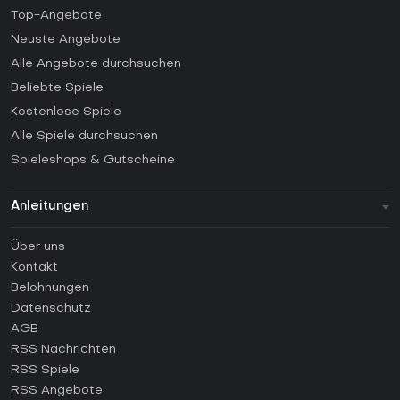
Top-Angebote
Neuste Angebote
Alle Angebote durchsuchen
Beliebte Spiele
Kostenlose Spiele
Alle Spiele durchsuchen
Spieleshops & Gutscheine
Anleitungen
FAQ
Über uns
Anleitungen
Kontakt
Wie aktiviert man einen Steam CD Key?
Belohnungen
Wie aktiviert man einen Epic Games CD Key?
Datenschutz
AGB
Wie aktiviert man einen GOG CD Key?
RSS Nachrichten
Wie aktiviert man einen Ubisoft Connect CD Key?
RSS Spiele
Wie aktiviert man einen EA App CD Key?
RSS Angebote