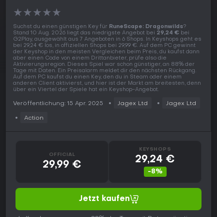
★
★
★
★
★
Suchst du einen günstigen Key für
RuneScape: Dragonwilds
?
Stand 10 Aug. 2026 liegt das niedrigste Angebot bei
29,24 €
bei
G2Play, ausgewählt aus 7 Angeboten in 6 Shops. In Keyshops geht es
bei 29,24 € los, in offiziellen Shops bei 29,99 €. Auf dem PC gewinnt
der Keyshop in den meisten Vergleichen beim Preis, du kaufst dann
aber einen Code von einem Drittanbieter, prüfe also die
Aktivierungsregion. Dieses Spiel war schon günstiger, an 88% der
Tage mit Daten. Ein Preisalarm meldet dir den nächsten Rückgang.
Auf dem PC kaufst du einen Key, den du in Steam oder einem
anderen Client aktivierst, und hier ist der Markt am breitesten, denn
über ein Viertel der Spiele hat ein Keyshop-Angebot.
Veröffentlichung: 15 Apr. 2025
Jagex Ltd
Jagex Ltd
Action
KEYSHOPS
OFFICIAL
29,24 €
29,99 €
-8%
Jetzt kaufen