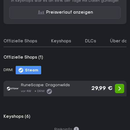
In Keyshops war es an 88% der Tage mit Daten günstiger.
Preisverlauf anzeigen
Offizielle Shops
Keyshops
DLCs
Über das
Offizielle Shops (1)
DRM:
Steam
RuneScape: Dragonwilds
29,99 €
vor 4W
DRM:
Keyshops (6)
Risikoinfo: