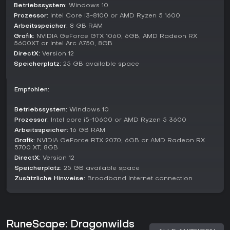
Gameplay für 1 bis 4 Spieler in geteilten Welten. Dieser
Betriebssystem:
Windows 10
Modus legt Wert auf gemeinsame Erkundung, Crafting und
Prozessor:
Intel Core i3-8100 or AMD Ryzen 5 1600
Kämpfe gegen Umweltgefahren sowie Bosse, ohne starre
Arbeitsspeicher:
8 GB RAM
Trennung in separate Playlists.
Grafik:
NVIDIA GeForce GTX 1060, 6GB, AMD Radeon RX
5600XT or Intel Arc A750, 8GB
Solo-Spiel ist durchaus machbar für alle, die unabhängige
DirectX:
Version 12
Abenteuer bevorzugen, doch das Design motiviert zum
Gruppieren für große Herausforderungen wie
Speicherplatz:
25 GB available space
Drachengefechte oder das Enthüllen versteckter Gebiete.
Neueste Updates integrieren Quests und Aktivitäten nahtlos
Empfohlen:
und erweitern die Gruppenprogression.
Updates and Current State
Betriebssystem:
Windows 10
Prozessor:
Intel core i5-10600 or AMD Ryzen 5 3600
Stand Anfang 2026 entwickelt sich RuneScape: Dragonwilds
Arbeitsspeicher:
16 GB RAM
weiter durch regelmäßige Updates mit neuen Quests,
Belohnungen und Aktivitäten in kleineren Patches. Der
Grafik:
NVIDIA GeForce RTX 2070, 6GB or AMD Radeon RX
5700 XT, 8GB
Roadmap, stark von Spielerfeedback geprägt, plant große
DirectX:
Version 12
Content-Drops mit neuen Regionen, Fraktionen und Skills im
laufenden Jahr.
Speicherplatz:
25 GB available space
Zusätzliche Hinweise:
Broadband Internet connection
Das Spiel bleibt im Early Access, mit Jagex' Versprechen
communitygesteuerter Änderungen. Das hat zu spürbaren
Verbesserungen bei Kampffluss, Baurechten und
Erkundungstiefe geführt - die aktuelle Version wirkt polierter
RuneScape: Dragonwilds
als viele Early-Access-Titel.