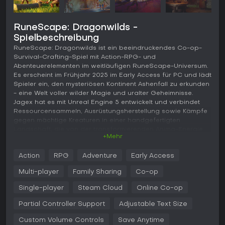
RuneScape: Dragonwilds -
Spielbeschreibung
RuneScape: Dragonwilds ist ein beeindruckendes Co-op-
Survival-Crafting-Spiel mit Action-RPG- und
Abenteuerelementen im weitläufigen RuneScape-Universum.
Es erscheint im Frühjahr 2025 im Early Access für PC und lädt
Spieler ein, den mysteriösen Kontinent Ashenfall zu erkunden
- eine Welt voller wilder Magie und uralter Geheimnisse.
Jagex hat es mit Unreal Engine 5 entwickelt und verbindet
Ressourcensammeln, Ausrüstungsherstellung sowie Kämpfe
gegen mächtige Kreaturen in einer handgefertigten
Landschaft, die von der transformierenden Anima-Energie
+Mehr
gezeichnet ist.
Gameplay
Action
RPG
Adventure
Early Access
Im Kern von RuneScape: Dragonwilds dreht sich alles um
Multi-player
Family Sharing
Co-op
Überleben und Fortschritt in einer dynamischen Umgebung.
Spieler beginnen mit dem Sammeln von Materialien wie Holz
Single-player
Steam Cloud
Online Co-op
und Erz, die sie mit runenbasierten Fähigkeiten bearbeiten -
Partial Controller Support
Adjustable Text Size
etwa indem sie eine spektrale Axt beschwören, um Bäume
schnell zu fällen, oder Erzadern mit einer Geste Sprengkraft
Custom Volume Controls
Save Anytime
verleihen. Diese Ressourcen treiben Crafting-Systeme für