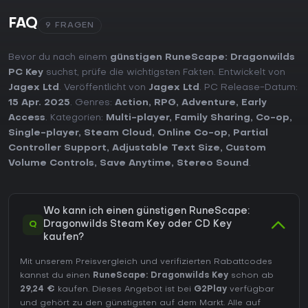
FAQ
9 FRAGEN
Bevor du nach einem
günstigen RuneScape: Dragonwilds
PC Key
suchst, prüfe die wichtigsten Fakten. Entwickelt von
Jagex Ltd
. Veröffentlicht von
Jagex Ltd
. PC Release-Datum:
15 Apr. 2025
. Genres:
Action
,
RPG
,
Adventure
,
Early
Access
. Kategorien:
Multi-player
,
Family Sharing
,
Co-op
,
Single-player
,
Steam Cloud
,
Online Co-op
,
Partial
Controller Support
,
Adjustable Text Size
,
Custom
Volume Controls
,
Save Anytime
,
Stereo Sound
.
Wo kann ich einen günstigen RuneScape:
Q
Dragonwilds Steam Key oder CD Key
kaufen?
Mit unserem Preisvergleich und verifizierten Rabattcodes
kannst du einen
RuneScape: Dragonwilds Key
schon ab
29,24 €
kaufen. Dieses Angebot ist bei
G2Play
verfügbar
und gehört zu den günstigsten auf dem Markt. Alle auf