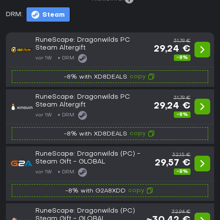
DRM:
Steam
RuneScape: Dragonwilds PC
31,79 €
Steam Altergift
29,24 €
-8%
vor 1W
DRM:
copy
-8% with XD8DEALS
RuneScape: Dragonwilds PC
31,79 €
Steam Altergift
29,24 €
-8%
vor 1W
DRM:
copy
-8% with XD8DEALS
RuneScape: Dragonwilds (PC) -
32,15 €
Steam Gift - GLOBAL
29,57 €
-8%
vor 1W
DRM:
copy
-8% with G2A8XDD
RuneScape: Dragonwilds (PC)
32,94 €
Steam Gift - GLOBAL