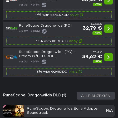
~30,42 €
-7%
vor 3d
DRM:
copy
-17% with SEAL17XDD
38,58 €
RuneScape Dragonwilds (PC)
32,79 €
vor 1W
DRM:
-15%
copy
-15% with XDDEALS
RuneScape: Dragonwilds (PC) -
37,64 €
Steam Gift - EUROPE
34,62 €
-8%
vor 3d
DRM:
copy
-8% with G2A8XDD
RuneScape: Dragonwilds DLC (1)
ALLE ANZEIGEN
RuneScape: Dragonwilds Early Adopter
N/A
Soundtrack