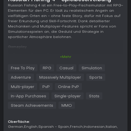
Russian Fishing 4 ist ein Free-to-Play-Fischsimulator mit RPG-
Elementen für den PC. Er lädt zu realistischem Angeln an
vielfältigen Orten ein - ohne feste Story, dafür mit Fokus auf
freier Erkundung und Skill-Fortschritt. Dank detaillierter
Mechaniken und Multiplayer-Features spricht er Fans von
Simulationsspielen an, die Geduld und Strategie in
sportlicher Atmosphäre belohnen.
Gameplay
Im Kern von Russian Fishing 4 geht es darum, Tackle
+Mehr
auszuwählen, Spots zu finden und Fische zu fangen - unter
Berücksichtigung von Umwelteinflüssen. Wähle aus
Free To Play
RPG
Casual
Simulation
Hunderten von Ruten, Rollen und Zubehör, um über 230
Fischarten zu jagen, deren Verhalten von Wetter, Tageszeit
Adventure
Massively Multiplayer
Sports
und anderen Faktoren abhängt. Bewege dich frei über 18
Gewässer, angle vom Ufer oder vom Boot aus. Das Spiel
Multi-player
PvP
Online PvP
integriert reale Techniken wie Schwimmfischen,
In-App Purchases
Single-player
Stats
Bodenangeln, Spinnfischen und Meeresmethoden, alles
authentisch umgesetzt.
Steam Achievements
MMO
Fortschritt entsteht durch Leveln spezialisierter Skills wie
Köderbasteln oder Ködergewinnen, ergänzt um Aktivitäten
Oberfläche:
wie Kochen. Fische reagieren dynamisch, sodass du Tackle
German
English
Spanish - Spain
French
Indonesian
Italian
und Taktiken anpassen musst, um Trophäen zu landen. So