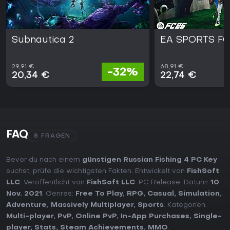
Subnautica 2
EA SPORTS FC
29,91 €
68,91 €
-32%
20,34 €
22,74 €
FAQ
8 FRAGEN
Bevor du nach einem
günstigen Russian Fishing 4 PC Key
suchst, prüfe die wichtigsten Fakten. Entwickelt von
FishSoft
LLC
. Veröffentlicht von
FishSoft LLC
. PC Release-Datum:
10
Nov. 2021
. Genres:
Free To Play
,
RPG
,
Casual
,
Simulation
,
Adventure
,
Massively Multiplayer
,
Sports
. Kategorien:
Multi-player
,
PvP
,
Online PvP
,
In-App Purchases
,
Single-
player
,
Stats
,
Steam Achievements
,
MMO
.