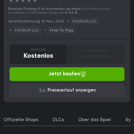
★
★
★
★
★
Russian Fishing 4 ist kostenlos spielbar
auf Steam! Auch
erhältlich in 1 offiziellen Shops ab
0,00 €
.
Veröffentlichung: 10 Nov. 2021
FishSoft LLC
FishSoft LLC
Free To Play
OFFICIAL
KEYSHOPS
Kostenlos
Nicht verfügbar
Jetzt kaufen
Preisverlauf anzeigen
Offizielle Shops
DLCs
Über das Spiel
Sys