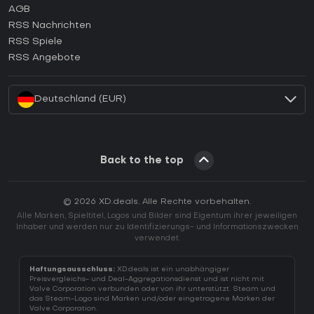
AGB
Wie aktiviert man einen GOG CD Key?
RSS Nachrichten
Wie aktiviert man einen Ubisoft Connect CD Key?
RSS Spiele
Wie aktiviert man einen EA App CD Key?
RSS Angebote
Wie aktiviert man einen Battle.net CD Key?
Deutschland (EUR)
Back to the top
© 2026 XD.deals. Alle Rechte vorbehalten.
Alle Marken, Spieltitel, Logos und Bilder sind Eigentum ihrer jeweiligen
Inhaber und werden nur zu Identifizierungs- und Informationszwecken
verwendet.
Haftungsausschluss:
XD.deals ist ein unabhängiger
Preisvergleichs- und Deal-Aggregationsdienst und ist nicht mit
Valve Corporation verbunden oder von ihr unterstützt. Steam und
das Steam-Logo sind Marken und/oder eingetragene Marken der
Valve Corporation.