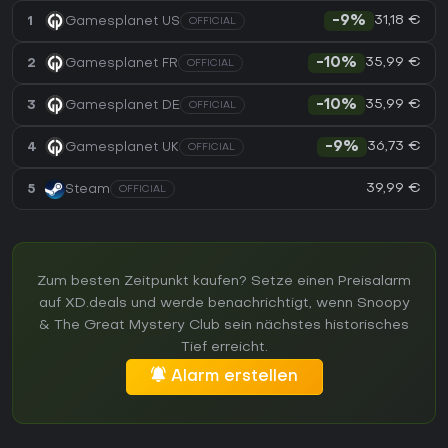
31,18 €
1
Gamesplanet US
-9%
OFFICIAL
35,99 €
2
Gamesplanet FR
-10%
OFFICIAL
35,99 €
3
Gamesplanet DE
-10%
OFFICIAL
36,73 €
4
Gamesplanet UK
-9%
OFFICIAL
39,99 €
5
Steam
OFFICIAL
Zum besten Zeitpunkt kaufen? Setze einen Preisalarm
auf XD.deals und werde benachrichtigt, wenn Snoopy
& The Great Mystery Club sein nächstes historisches
Tief erreicht.
Alarm erstellen