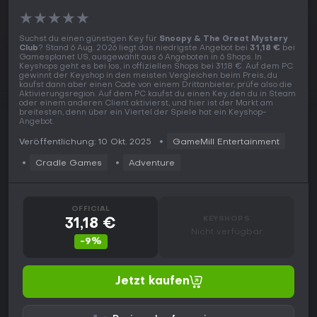
★
★
★
★
★
Suchst du einen günstigen Key für
Snoopy & The Great Mystery
Club
? Stand 6 Aug. 2026 liegt das niedrigste Angebot bei
31,18 €
bei
Gamesplanet US, ausgewählt aus 6 Angeboten in 6 Shops. In
Keyshops geht es bei los, in offiziellen Shops bei 31,18 €. Auf dem PC
gewinnt der Keyshop in den meisten Vergleichen beim Preis, du
kaufst dann aber einen Code von einem Drittanbieter, prüfe also die
Aktivierungsregion. Auf dem PC kaufst du einen Key, den du in Steam
oder einem anderen Client aktivierst, und hier ist der Markt am
breitesten, denn über ein Viertel der Spiele hat ein Keyshop-
Angebot.
Veröffentlichung: 10 Okt. 2025
GameMill Entertainment
Cradle Games
Adventure
OFFICIAL
KEYSHOPS
31,18 €
Nicht verfügbar
-9%
Jetzt kaufen