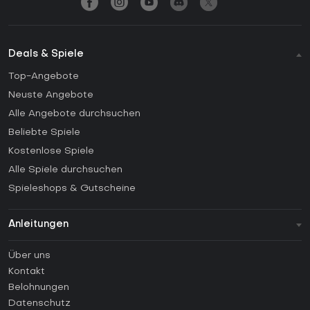
Deals & Spiele
Top-Angebote
Neuste Angebote
Alle Angebote durchsuchen
Beliebte Spiele
Kostenlose Spiele
Alle Spiele durchsuchen
Spieleshops & Gutscheine
Anleitungen
FAQ
Über uns
Anleitungen
Kontakt
Wie aktiviert man einen Steam CD Key?
Belohnungen
Wie aktiviert man einen Epic Games CD Key?
Datenschutz