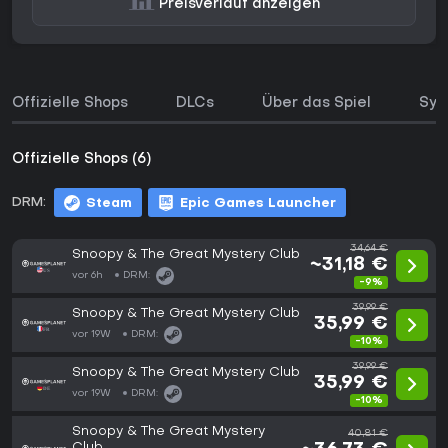
Preisverlauf anzeigen
Offizielle Shops
DLCs
Über das Spiel
Sys
Offizielle Shops (6)
DRM:
Steam
Epic Games Launcher
34,64 €
Snoopy & The Great Mystery Club
~31,18 €
vor 6h
DRM:
-9%
39,99 €
Snoopy & The Great Mystery Club
35,99 €
vor 19W
DRM:
-10%
39,99 €
Snoopy & The Great Mystery Club
35,99 €
vor 19W
DRM:
-10%
Snoopy & The Great Mystery
40,81 €
Club