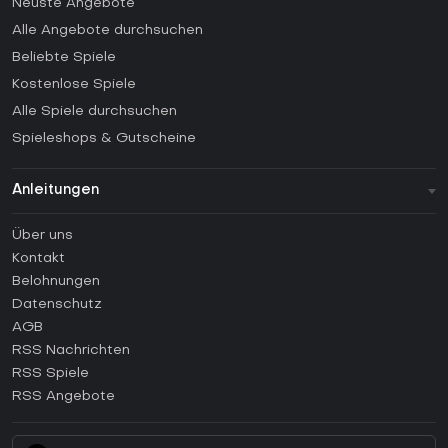
Neuste Angebote
Alle Angebote durchsuchen
Beliebte Spiele
Kostenlose Spiele
Alle Spiele durchsuchen
Spieleshops & Gutscheine
Anleitungen
FAQ
Über uns
Anleitungen
Kontakt
Wie aktiviert man einen Steam CD Key?
Belohnungen
Wie aktiviert man einen Epic Games CD Key?
Datenschutz
AGB
Wie aktiviert man einen GOG CD Key?
RSS Nachrichten
Wie aktiviert man einen Ubisoft Connect CD Key?
RSS Spiele
Wie aktiviert man einen EA App CD Key?
RSS Angebote
Wie aktiviert man einen Battle.net CD Key?