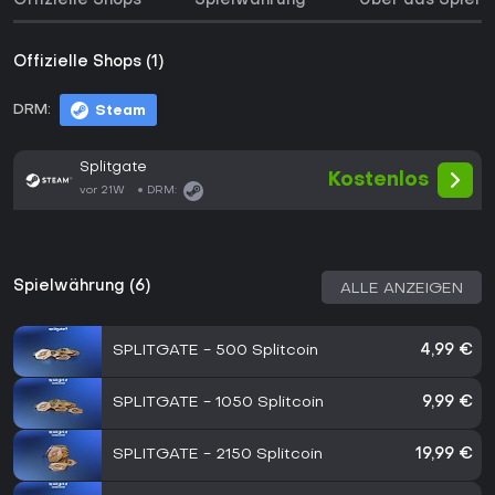
Offizielle Shops
Spielwährung
Über das Spiel
Offizielle Shops (1)
DRM:
Steam
Splitgate
Kostenlos
vor 21W
DRM:
Spielwährung (6)
ALLE ANZEIGEN
SPLITGATE - 500 Splitcoin
4,99 €
SPLITGATE - 1050 Splitcoin
9,99 €
SPLITGATE - 2150 Splitcoin
19,99 €