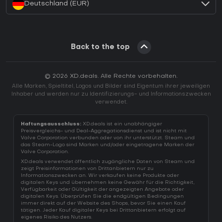
Deutschland (EUR)
Back to the top
© 2026 XD.deals. Alle Rechte vorbehalten.
Alle Marken, Spieltitel, Logos und Bilder sind Eigentum ihrer jeweiligen
Inhaber und werden nur zu Identifizierungs- und Informationszwecken
verwendet.
Haftungsausschluss:
XD.deals ist ein unabhängiger
Preisvergleichs- und Deal-Aggregationsdienst und ist nicht mit
Valve Corporation verbunden oder von ihr unterstützt. Steam und
das Steam-Logo sind Marken und/oder eingetragene Marken der
Valve Corporation.
XD.deals verwendet öffentlich zugängliche Daten von Steam und
zeigt Preisinformationen von Drittanbietern nur zu
Informationszwecken an. Wir verkaufen keine Produkte oder
digitalen Keys und übernehmen keine Gewähr für die Richtigkeit,
Verfügbarkeit oder Gültigkeit der angezeigten Angebote oder
digitalen Keys. Überprüfen Sie die endgültigen Bedingungen
immer direkt auf der Website des Shops, bevor Sie einen Kauf
tätigen. Jeder Kauf digitaler Keys bei Drittanbietern erfolgt auf
eigenes Risiko des Nutzers.