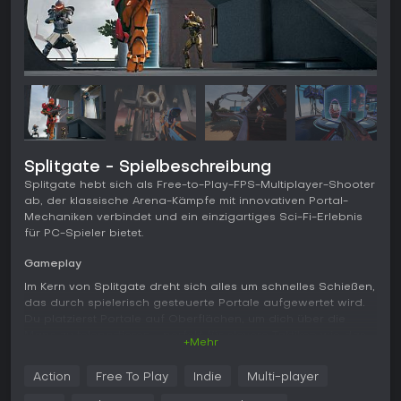
Splitgate - Spielbeschreibung
Splitgate hebt sich als Free-to-Play-FPS-Multiplayer-Shooter
ab, der klassische Arena-Kämpfe mit innovativen Portal-
Mechaniken verbindet und ein einzigartiges Sci-Fi-Erlebnis
für PC-Spieler bietet.
Gameplay
Im Kern von Splitgate dreht sich alles um schnelles Schießen,
das durch spielerisch gesteuerte Portale aufgewertet wird.
Du platzierst Portale auf Oberflächen, um dich über die
Maps zu teleportieren - perfekt für clevere Taktiken wie das
+Mehr
Umgehen von Gegnern oder das Entkommen aus der
Gefahrenzone. Diese Mechanik bringt Vertikaltät und
Action
Free To Play
Indie
Multi-player
Unvorhersehbarkeit in die Kämpfe, in denen Standardwaffen
wie Assault Rifles und Snipers zusammen mit portalbasierten