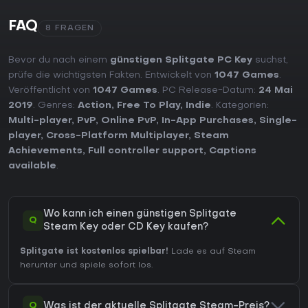
FAQ
8 FRAGEN
Bevor du nach einem
günstigen Splitgate PC Key
suchst,
prüfe die wichtigsten Fakten. Entwickelt von
1047 Games
.
Veröffentlicht von
1047 Games
. PC Release-Datum:
24 Mai
2019
. Genres:
Action
,
Free To Play
,
Indie
. Kategorien:
Multi-player
,
PvP
,
Online PvP
,
In-App Purchases
,
Single-
player
,
Cross-Platform Multiplayer
,
Steam
Achievements
,
Full controller support
,
Captions
available
.
Wo kann ich einen günstigen Splitgate
Q
Steam Key oder CD Key kaufen?
Splitgate ist kostenlos spielbar!
Lade es auf Steam
herunter und spiele sofort los.
Q
Was ist der aktuelle Splitgate Steam-Preis?