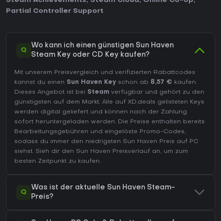
Steam Achievements
,
Steam Cloud
,
Online Co-op
,
Partial Controller Support
.
Wo kann ich einen günstigen Sun Haven
Q
Steam Key oder CD Key kaufen?
Mit unserem Preisvergleich und verifizierten Rabattcodes
kannst du einen
Sun Haven Key
schon ab
8,57 €
kaufen.
Dieses Angebot ist bei
Steam
verfügbar und gehört zu den
günstigsten auf dem Markt. Alle auf XD.deals gelisteten Keys
werden digital geliefert und können nach der Zahlung
sofort heruntergeladen werden. Die Preise enthalten bereits
Bearbeitungsgebühren und eingelöste Promo-Codes,
sodass du immer den niedrigsten Sun Haven Preis auf
PC
siehst. Sieh dir den
Sun Haven Preisverlauf
an, um zum
besten Zeitpunkt zu kaufen.
Was ist der aktuelle Sun Haven Steam-
Q
Preis?