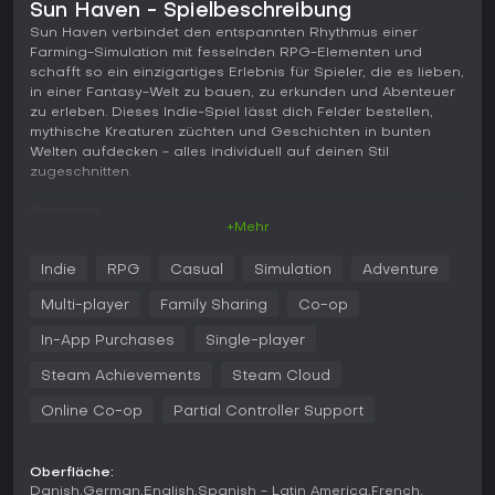
Sun Haven - Spielbeschreibung
Sun Haven verbindet den entspannten Rhythmus einer
Farming-Simulation mit fesselnden RPG-Elementen und
schafft so ein einzigartiges Erlebnis für Spieler, die es lieben,
in einer Fantasy-Welt zu bauen, zu erkunden und Abenteuer
zu erleben. Dieses Indie-Spiel lässt dich Felder bestellen,
mythische Kreaturen züchten und Geschichten in bunten
Welten aufdecken - alles individuell auf deinen Stil
zugeschnitten.
Gameplay
+Mehr
Im Kern von Sun Haven dreht sich alles um den Hofbetrieb in
drei unterschiedlichen Gebieten mit je eigenen Pflanzen,
Indie
RPG
Casual
Simulation
Adventure
Obstbäumen und Tieren. Du durchläufst vier Jahreszeiten, in
denen das Wetter deine Erträge beeinflusst, ohne dass eine
Multi-player
Family Sharing
Co-op
Stamina-Leiste deine Aktionen einschränkt. Mit Werkzeugen
und Zaubersprüchen pflanzt und erntest du Früchte,
In-App Purchases
Single-player
Gemüse und Blumen, während du Vieh wie Kühe, Hühner
Steam Achievements
Steam Cloud
oder fantastische Wesen wie Phönixe und Tar Slimes
aufziehst. Kämpfe gegen Feinde mit Schwertern, Armbrüsten
Online Co-op
Partial Controller Support
oder Zaubern sind ebenso zentral, unterstützt durch einen
Skillbaum mit Perks für Farming, Angeln, Bergbau, Erkundung
und Combat. Beim Angeln wartet ein Minigame mit über 130
Oberfläche:
Fischarten für vielfältige Zwecke, und du craftest an mehr
Danish
German
English
Spanish - Latin America
French