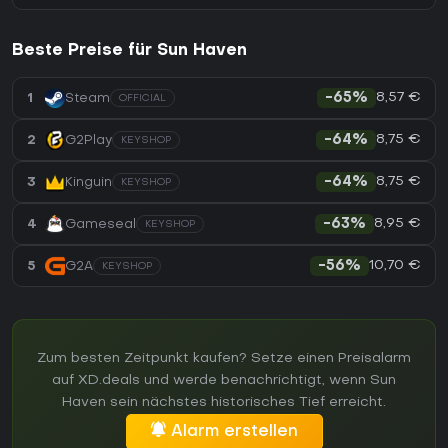
Beste Preise für Sun Haven
8,57 €
1
Steam
-65%
OFFICIAL
8,75 €
2
G2Play
-64%
KEYSHOP
8,75 €
3
Kinguin
-64%
KEYSHOP
8,95 €
4
Gameseal
-63%
KEYSHOP
10,70 €
5
G2A
-56%
KEYSHOP
Zum besten Zeitpunkt kaufen? Setze einen Preisalarm
auf XD.deals und werde benachrichtigt, wenn Sun
Haven sein nächstes historisches Tief erreicht.
Alarm erstellen