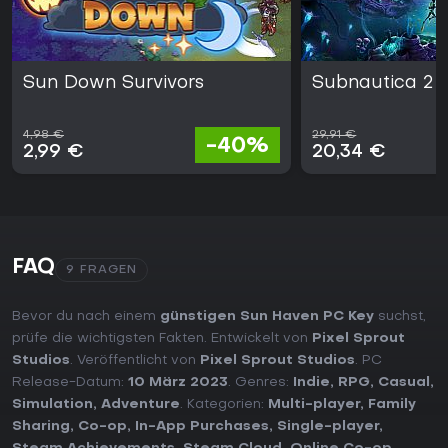
Sun Down Survivors
Subnautica 2
4,98 €
29,91 €
-40%
2,99 €
20,34 €
FAQ
9 FRAGEN
Bevor du nach einem
günstigen Sun Haven PC Key
suchst,
prüfe die wichtigsten Fakten. Entwickelt von
Pixel Sprout
Studios
. Veröffentlicht von
Pixel Sprout Studios
. PC
Release-Datum:
10 März 2023
. Genres:
Indie
,
RPG
,
Casual
,
Simulation
,
Adventure
. Kategorien:
Multi-player
,
Family
Sharing
,
Co-op
,
In-App Purchases
,
Single-player
,