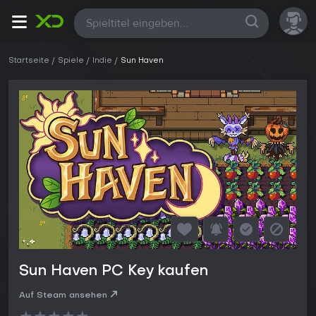
Alle
Startseite
Spiele
Indie
Sun Haven
Sun Haven PC Key kaufen
Auf Steam ansehen