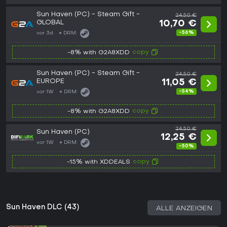
Sun Haven (PC) - Steam Gift -
24,50 €
GLOBAL
10,70 €
-56%
vor 3d
DRM:
copy
-8% with G2A8XDD
Sun Haven (PC) - Steam Gift -
24,50 €
EUROPE
11,05 €
-54%
vor 1W
DRM:
copy
-8% with G2A8XDD
24,50 €
Sun Haven (PC)
12,25 €
vor 1W
DRM:
-50%
copy
-15% with XDDEALS
Sun Haven DLC (43)
ALLE ANZEIGEN