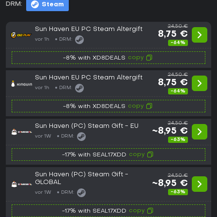
DRM:
Steam
24,50 €
Sun Haven EU PC Steam Altergift
8,75 €
vor 1h
DRM:
-64%
copy
-8% with XD8DEALS
24,50 €
Sun Haven EU PC Steam Altergift
8,75 €
vor 1h
DRM:
-64%
copy
-8% with XD8DEALS
24,50 €
Sun Haven (PC) Steam Gift - EU
~8,95 €
vor 1W
DRM:
-63%
copy
-17% with SEAL17XDD
Sun Haven (PC) Steam Gift -
24,50 €
GLOBAL
~8,95 €
-63%
vor 1W
DRM:
copy
-17% with SEAL17XDD