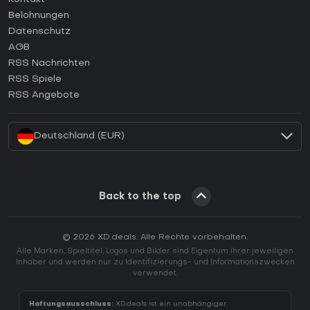
Wie aktiviert man einen Steam CD Key?
Belohnungen
Wie aktiviert man einen Epic Games CD Key?
Datenschutz
AGB
Wie aktiviert man einen GOG CD Key?
RSS Nachrichten
Wie aktiviert man einen Ubisoft Connect CD Key?
RSS Spiele
Wie aktiviert man einen EA App CD Key?
RSS Angebote
Wie aktiviert man einen Battle.net CD Key?
Deutschland (EUR)
Back to the top
© 2026 XD.deals. Alle Rechte vorbehalten.
Alle Marken, Spieltitel, Logos und Bilder sind Eigentum ihrer jeweiligen
Inhaber und werden nur zu Identifizierungs- und Informationszwecken
verwendet.
Haftungsausschluss:
XD.deals ist ein unabhängiger