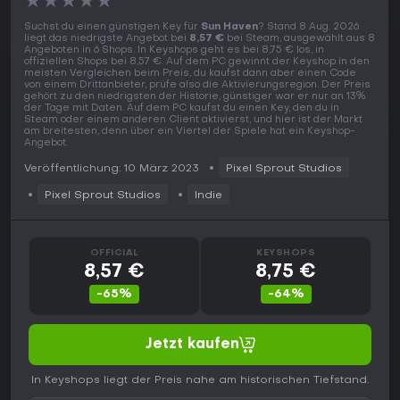
★
★
★
★
★
Suchst du einen günstigen Key für
Sun Haven
? Stand 8 Aug. 2026
liegt das niedrigste Angebot bei
8,57 €
bei Steam, ausgewählt aus 8
Angeboten in 6 Shops. In Keyshops geht es bei 8,75 € los, in
offiziellen Shops bei 8,57 €. Auf dem PC gewinnt der Keyshop in den
meisten Vergleichen beim Preis, du kaufst dann aber einen Code
von einem Drittanbieter, prüfe also die Aktivierungsregion. Der Preis
gehört zu den niedrigsten der Historie, günstiger war er nur an 13%
der Tage mit Daten. Auf dem PC kaufst du einen Key, den du in
Steam oder einem anderen Client aktivierst, und hier ist der Markt
am breitesten, denn über ein Viertel der Spiele hat ein Keyshop-
Angebot.
Veröffentlichung: 10 März 2023
Pixel Sprout Studios
Pixel Sprout Studios
Indie
OFFICIAL
KEYSHOPS
8,57 €
8,75 €
-65%
-64%
Jetzt kaufen
In Keyshops liegt der Preis nahe am historischen Tiefstand.