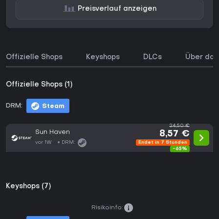
Preisverlauf anzeigen
Offizielle Shops
Keyshops
DLCs
Über das
Offizielle Shops (1)
DRM:
Steam
24,50 €
Sun Haven
8,57 €
vor 1W
DRM:
Endet in 7 Stunden
-65%
Keyshops (7)
Risikoinfo: