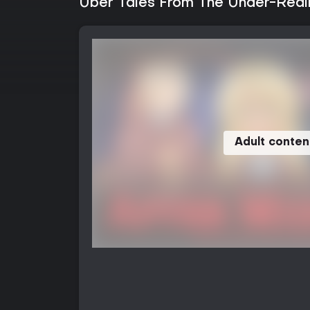
Über Tales From The Under-Realm
Adult conten