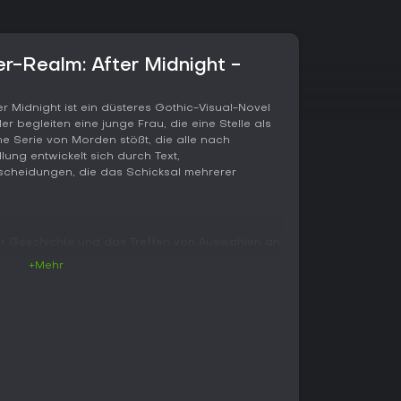
r-Realm: After Midnight -
r Midnight ist ein düsteres Gothic-Visual-Novel
er begleiten eine junge Frau, die eine Stelle als
 Serie von Morden stößt, die alle nach
ung entwickelt sich durch Text,
cheidungen, die das Schicksal mehrerer
der Geschichte und das Treffen von Auswahlen an
ntscheidungen beeinflussen Beziehungen,
+Mehr
nd legen fest, welche Charaktere die Ereignisse
ttelt in den Morden, während sie sich in ihrer
andlungsverlauf verzweigt sich je nach den
m alle Hintergründe und Verbindungen zur
ehrere Durchgänge nötig.
und wird an bestimmten Punkten durch
he Enden gelenkt. Statt komplexer Systeme liegt