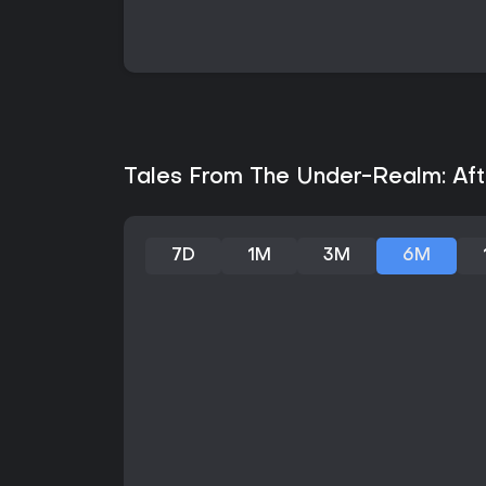
Tales From The Under-Realm: Afte
7D
1M
3M
6M