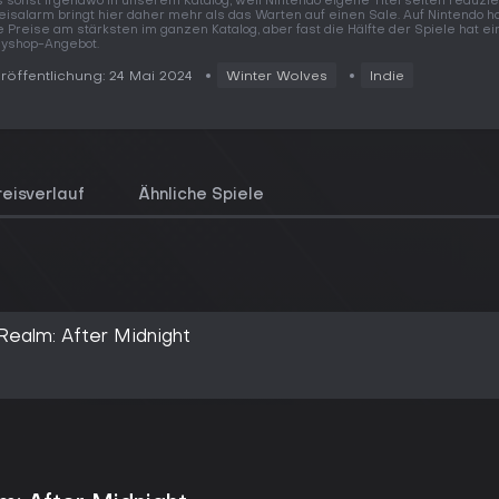
s sonst irgendwo in unserem Katalog, weil Nintendo eigene Titel selten reduzier
eisalarm bringt hier daher mehr als das Warten auf einen Sale. Auf Nintendo h
e Preise am stärksten im ganzen Katalog, aber fast die Hälfte der Spiele hat ei
yshop-Angebot.
röffentlichung: 24 Mai 2024
Winter Wolves
Indie
reisverlauf
Ähnliche Spiele
ealm: After Midnight