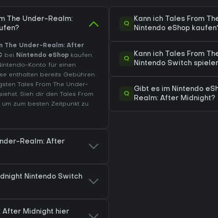
om The Under-Realm:
Kann ich Tales From Th
Q
aufen?
Nintendo eShop kaufen
m The Under-Realm: After
Kann ich Tales From Th
€
bei
Nintendo eShop
kaufen.
Q
Nintendo Switch spiele
Nintendo-Konto für einen
se enthalten bereits Gebühren
sten Tales From The Under-
Gibt es im Nintendo eS
Q
siehst. Sieh dir den
Tales From
Realm: After Midnight?
 um zum besten Zeitpunkt zu
Under-Realm: After
dnight Nintendo Switch
After Midnight hier