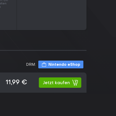
t. Ein
alten
n
DRM:
Nintendo eShop
11,99 €
Jetzt kaufen