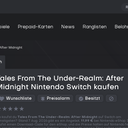
R
piele
Prepaid-Karten
News
Ranglisten
Beloh
fter Midnight
h
ales From The Under-Realm: After
idnight Nintendo Switch kaufen
Wunschliste
Preisalarm
Besitzt
★
★
★
★
★
 kaufst du
Tales From The Under-Realm: After Midnight
auf Switch am
nstigsten? Stand 7 Aug. 2026 gibt es ein Angebot,
11,99 €
bei Nintendo eShop. 
ufst einen Download-Code für den eShop, und die Preise halten auf Nintendo f