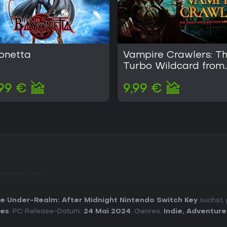
onetta
Vampire Crawlers: T
Turbo Wildcard from
Vampire Survivors
99 €
9,99 €
e Under-Realm: After Midnight Nintendo Switch Key
suchst, 
ves
. PC Release-Datum:
24 Mai 2024
. Genres:
Indie
,
Adventure