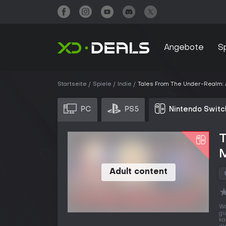
Angebote
S
Startseite
Spiele
Indie
Tales From The Under-Realm: A
PC
PS5
Nintendo Switc
T
M
Adult content
Wo
gü
ka