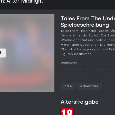
: After Midnight
Tales From The Unde
Spielbeschreibung
Tales From The Under-Realm: Afte
für die Nintendo Switch. Die Spiel
Wache annimmt und bald auf eine
Mitternacht geschehen. Die Handl
Charakterbegegnungen und Ents
t
Figuren bestimmen.
Gameplay
Im Mittelpunkt steht das Lesen 
entscheidenden Stellen. Diese E
decken neue Informationen auf u
überleben. Die Protagonistin ermi
Indie
Adventure
neuen Rolle zurechtfindet. Der H
Gesprächen und Ermittlungen. U
Hauptfigur zu entdecken, sind m
Altersfreigabe
Die Geschichte verläuft linear 
Entscheidungen in unterschiedlic