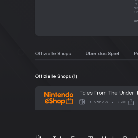
al
Pr
di
Ke
Ve
Offizielle Shops
Über das Spiel
P
Offizielle Shops (1)
Tales From The Under-R
vor 3W
DRM: