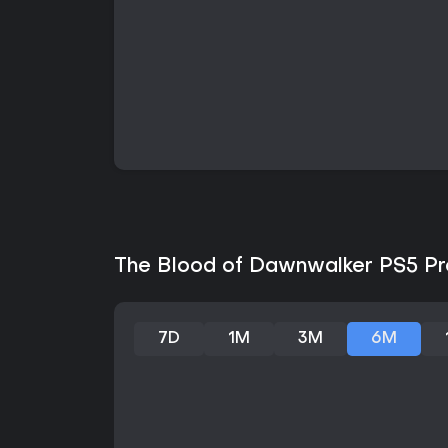
The Blood of Dawnwalker PS5 Pre
7D
1M
3M
6M