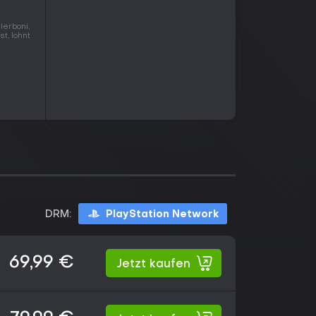
erboni,
t, lohnt
DRM:
PlayStation Network
69,99 €
Jetzt kaufen