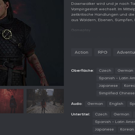
Dawnwalker wird und je nach Ta
Vampirgestalt wechselt. Im Mitte
zeitkritische Handlungen und di
aus Wäldern, Ebenen, Sümpfen, 
Gameplay
Das zentrale Gameplay dreht si
Fähigkeiten und Herangehenswe
agiert er als Mensch und setzt a
Action
RPG
Adventu
Blocken und Blutmagie, die sich 
ermöglicht die Vampirform überna
Nahkampf, Schattenstiefel für sc
Schwerkraft umzukehren, um Wä
Oberfläche:
Czech
German
auszuführen. Im Kampf gilt es, 
Spanish - Latin A
nutzen, während Gegner unblockb
Japanese
Kore
Ausweichen oder Parieren erford
Simplified Chinese
Die offene Welt lädt zur Erkundun
Geheimnisse vergangener Zivilis
Audio:
German
English
Sp
auf Coens doppelte Natur reagier
erzeugen dadurch Druck auf den
Untertitel:
Czech
German
erledigt werden. Handlungen un
Spanish - Latin Ame
Bündnisse und den Zustand des T
Japanese
Korean
sorgfältig abwägen müssen. Das E