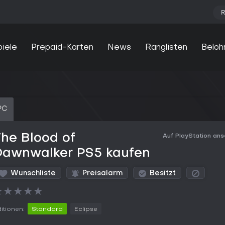
R
piele
Prepaid-Karten
News
Ranglisten
Beloh
PC
he Blood of
Auf PlayStation an
Dawnwalker PS5 kaufen
Wunschliste
Preisalarm
Besitzt
★
★
★
★
★
itionen:
Standard
Eclipse