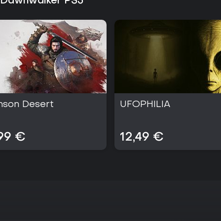
f Dawnwalker PS5
mson Desert
UFOPHILIA
99 €
12,49 €