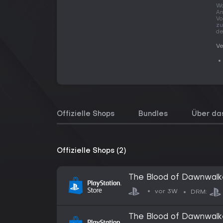
Wo
An
Vo
zu
de
Ve
Offizielle Shops
Bundles
Über das
Offizielle Shops (2)
The Blood of Dawnwalk
vor 3W
DRM:
The Blood of Dawnwalke