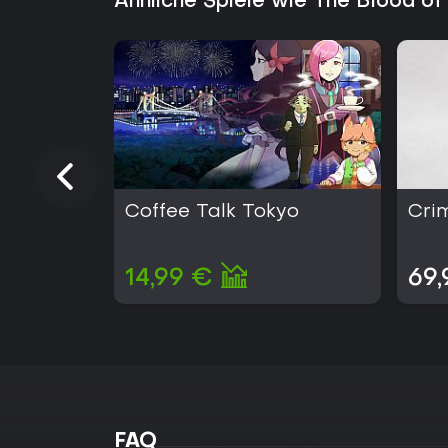
Ähnliche Spiele wie The Blood o
Coffee Talk Tokyo
Cri
14,99 €
69,
FAQ