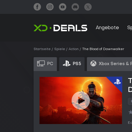
Angebote
S
Startseite
Spiele
Action
The Blood of Dawnwalker
PC
PS5
Xbox Series & 
T
Ed