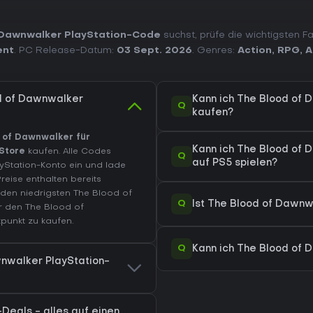
 Dawnwalker PlayStation-Code
suchst, prüfe die wichtigsten F
ent
. PC Release-Datum:
03 Sept. 2026
. Genres:
Action
,
RPG
,
A
od of Dawnwalker
Kann ich The Blood of 
Q
kaufen?
 of Dawnwalker für
Kann ich The Blood of 
 Store
kaufen. Alle Codes
Q
auf PS5 spielen?
ayStation-Konto ein und lade
Preise enthalten bereits
en niedrigsten The Blood of
Q
Ist The Blood of Dawnwa
ir den
The Blood of
punkt zu kaufen.
Q
Kann ich The Blood of 
wnwalker PlayStation-
Deals - alles auf einen