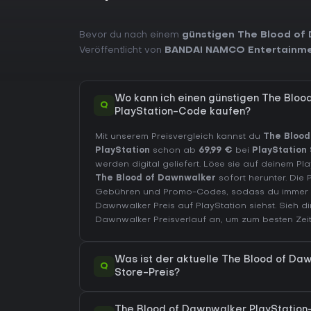
Bevor du nach einem
günstigen The Blood of
Veröffentlicht von
BANDAI NAMCO Entertainm
Wo kann ich einen günstigen The Blo
Q
PlayStation-Code kaufen?
Mit unserem Preisvergleich kannst du
The Blood
PlayStation
schon ab
69,99 €
bei
PlayStation
werden digital geliefert. Löse sie auf deinem Pl
The Blood of Dawnwalker
sofort herunter. Die 
Gebühren und Promo-Codes, sodass du immer d
Dawnwalker Preis auf
PlayStation
siehst. Sieh d
Dawnwalker Preisverlauf
an, um zum besten Zeit
Was ist der aktuelle The Blood of Da
Q
Store-Preis?
The Blood of Dawnwalker PlayStation-