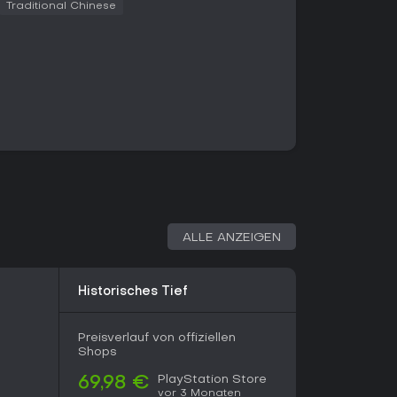
den Fokus darauf, die Geschichte durch eigene
Traditional Chinese
Singleplayer-Modus verfügbar. Es gibt keine
aten Wettbewerbsmodi. Der gesamte Inhalt folgt
uktur, in der Spieler den Verlauf der Geschichte
lienmitglieder retten oder Rache am Erzeuger
. Je nach Timing und geschlossenen Bündnissen
ehensweisen an Quests und Erkundung zu
orisch inspirierten Europa des 14. Jahrhunderts, in
en inmitten von Konflikten und Krankheit
ALLE ANZEIGEN
schen dem Wunsch, seine Menschlichkeit zu
verfluchte Kräfte anzunehmen, während er das
will. Die Welt reagiert dynamisch auf
Historisches Tief
Konsequenzen, die den Verlust wichtiger Figuren
mfassen können. Alte Rätsel und Überreste
ern die Erkundung und belohnen gründliches
Preisverlauf von offiziellen
aktivität abgeschlossen werden muss.
Shops
PlayStation Store
69,98 €
vor 3 Monaten