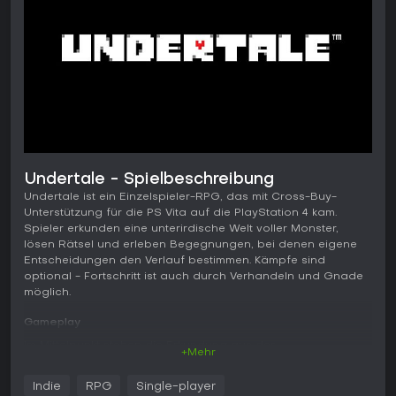
Undertale - Spielbeschreibung
Undertale ist ein Einzelspieler-RPG, das mit Cross-Buy-
Unterstützung für die PS Vita auf die PlayStation 4 kam.
Spieler erkunden eine unterirdische Welt voller Monster,
lösen Rätsel und erleben Begegnungen, bei denen eigene
Entscheidungen den Verlauf bestimmen. Kämpfe sind
optional - Fortschritt ist auch durch Verhandeln und Gnade
möglich.
Gameplay
Im Mittelpunkt stehen die Erkundung aus der
+Mehr
Vogelperspektive und die charakteristischen
Kampfsequenzen. In den rundenbasierten Begegnungen
Indie
RPG
Single-player
steuert man ein herzförmiges SOUL, um in einem begrenzten