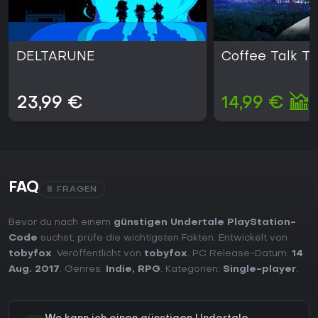
DELTARUNE
Coffee Talk T
23,99 €
14,99 €
FAQ
8 FRAGEN
Bevor du nach einem
günstigen Undertale PlayStation-
Code
suchst, prüfe die wichtigsten Fakten. Entwickelt von
tobyfox
. Veröffentlicht von
tobyfox
. PC Release-Datum:
14
Aug. 2017
. Genres:
Indie
,
RPG
. Kategorien:
Single-player
.