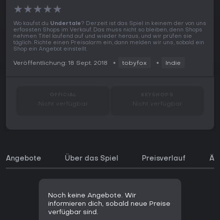
★
★
★
★
★
Wo kaufst du
Undertale
? Derzeit ist das Spiel in keinem der von uns
erfassten Shops im Verkauf. Das muss nicht so bleiben, denn Shops
nehmen Titel laufend auf und wieder heraus, und wir prüfen sie
täglich. Richte einen Preisalarm ein, dann melden wir uns, sobald ein
Shop ein Angebot einstellt.
Veröffentlichung: 18 Sept. 2018
tobyfox
Indie
OFFICIAL
KEYSHOPS
Nicht verfügbar
Nicht verfügbar
Angebote
Über das Spiel
Preisverlauf
Äh
Noch keine Angebote. Wir
informieren dich, sobald neue Preise
verfügbar sind.