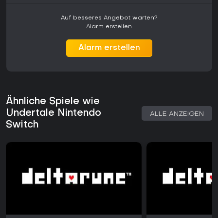
zusätzliche Ebenen, da das Verschonen oder Ansprechen
bestimmter Charaktere spätere Ereignisse beeinflusst. Das
Auf besseres Angebot warten?
Schreiben wechselt zwischen leichten und tiefgründigeren
Alarm erstellen.
Themen und sorgt dafür, dass sich jeder Durchgang je nach
Konfliktlösung persönlich anfühlt.
Alarm erstellen
Lohnt es sich?
Undertale bietet ein in sich abgeschlossenes Einzelspieler-
Erlebnis für alle, die geschichtengetriebene Spiele mit
ungewöhnlichem Kampfsystem schätzen und auf lange
Kampagnen oder Online-Funktionen verzichten können. Die
Ähnliche Spiele wie
kurze Hauptspielzeit von mehreren Stunden verlängert sich
Undertale Nintendo
durch die verschiedenen Routen erheblich und bietet hohen
ALLE ANZEIGEN
Wiederspielwert für alle, die alternative Verläufe entdecken
Switch
möchten.
Die Nintendo-Switch-Version übernimmt die Qualität des
Originals und ergänzt sie um die Vorteile portabler Nutzung.
Kritiken heben vor allem das einzigartige Gnaden-System
und die einprägsamen Begegnungen als herausragende
Merkmale hervor, die sich von typischen RPGs abheben. Wer
Spiele mag, in denen der Kampf der Geschichte dient statt
sie zu dominieren, wird die Mechaniken als lohnend
empfinden. Die Betonung von Konsequenzen lädt zu
bedachtem Spiel ein. Das Spiel ist ein abgeschlossenes