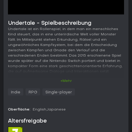
Undertale - Spielbeschreibung
Undertale ist ein Rollenspiel, in dem man ein menschliches
Kind steuert, das in eine unterirdische Welt voller Monster
fällt. Im Mittelpunkt stehen Erkundung, Rätsel und ein
ungewöhnliches Kampfsystem, bei dem die Entscheidung
zwischen Kämpfen und Gnade den Verlauf und die
verschiedenen Enden bestimmt. Das 2015 erschienene Spiel
wurde später auf die Nintendo Switch portiert und bietet in
kompakter Form eine stark geschichtenorientierte Erfahrung,
die auf aufmerksame Dialoge und Interaktionen setzt.
+Mehr
Gameplay
Das Spiel verbindet klassische RPG-Elemente wie
Indie
RPG
Single-player
Levelaufstieg und Item-Nutzung mit einem Echtzeit-
Ausweichmechanismus in Begegnungen. Im Kampf steuert
man ein rotes Herz, das die Seele repräsentiert, innerhalb
Oberfläche:
English
Japanese
eines begrenzten Feldes und muss den Musterangriffen der
Monster ausweichen. Diese Abschnitte orientieren sich am
Altersfreigabe
Bullet-Hell-Prinzip und verlangen präzise Bewegungen,
während sich die Angriffe mit verschiedenen Seelenmodi
und farbigen Projektile, die heilen oder schaden können,