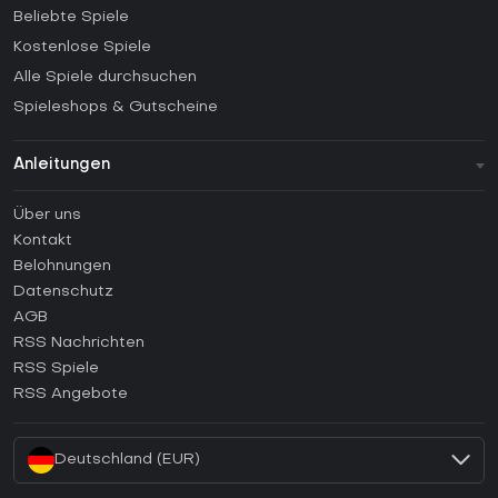
Beliebte Spiele
Kostenlose Spiele
Alle Spiele durchsuchen
Spieleshops & Gutscheine
Anleitungen
FAQ
Über uns
Anleitungen
Kontakt
Wie aktiviert man einen Steam CD Key?
Belohnungen
Wie aktiviert man einen Epic Games CD Key?
Datenschutz
AGB
Wie aktiviert man einen GOG CD Key?
RSS Nachrichten
Wie aktiviert man einen Ubisoft Connect CD Key?
RSS Spiele
Wie aktiviert man einen EA App CD Key?
RSS Angebote
Wie aktiviert man einen Battle.net CD Key?
Deutschland (EUR)