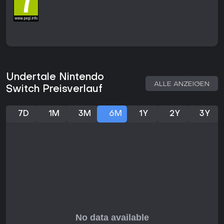
zunehmend komplex gestalten.
Außerhalb von Kämpfen bewegt man sich durch miteinander
verbundene Gebiete mit Rätseln, die oft auf
Charaktereigenschaften oder Umgebungsdetails
abgestimmt sind. Fortschritt ergibt sich durch Gespräche mit
Monstern, den ACT-Befehl zum Kennenlernen von Gegnern
oder die Wahl der MERCY-Option, um Kämpfe friedlich zu
Undertale Nintendo
beenden. Erfahrungspunkte erhält man zwar durch das
ALLE ANZEIGEN
Switch Preisverlauf
Besiegen von Feinden, doch das System belohnt alternative,
gewaltfreie Lösungen, die spätere Begegnungen und
Handlungsstränge verändern.
7D
1M
3M
6M
1Y
2Y
3Y
Die Erkundung ist eher zielgerichtet als frei, führt durch klar
abgegrenzte Regionen und erlaubt dennoch Rückwege, um
zusätzliche Dialoge oder Geheimnisse zu entdecken. Die
Switch-Version unterstützt nahtloses Spielen im TV-, Tisch-
und Handheld-Modus und behält dabei das ursprüngliche
Tempo ohne Leistungseinbußen bei.
Spielmodi
Undertale gliedert sich in drei Hauptverläufe, die sich
danach richten, wie man mit Gegnern umgeht: die
Pazifistische Route, bei der keine Monster getötet werden;