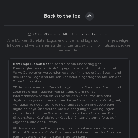
Back to the top
© 2026 XD.deals. Alle Rechte vorbehalten.
Alle Marken, Spieltitel, Logos und Bilder sind Eigentum ihrer jeweiligen
Inhaber und werden nur zu Identifizierungs- und Informationszwecken
verwendet.
Haftungsausschluss:
XD.deals ist ein unabhängiger
Preisvergleichs- und Deal-Aggregationsdienst und ist nicht mit
Valve Corporation verbunden oder von ihr unterstützt. Steam und
das Steam-Logo sind Marken und/oder eingetragene Marken der
Valve Corporation.
XD.deals verwendet öffentlich zugängliche Daten von Steam und
zeigt Preisinformationen von Drittanbietern nur zu
Informationszwecken an. Wir verkaufen keine Produkte oder
digitalen Keys und übernehmen keine Gewähr für die Richtigkeit,
Verfügbarkeit oder Gültigkeit der angezeigten Angebote oder
digitalen Keys. Überprüfen Sie die endgültigen Bedingungen
immer direkt auf der Website des Shops, bevor Sie einen Kauf
tätigen. Jeder Kauf digitaler Keys bei Drittanbietern erfolgt auf
eigenes Risiko des Nutzers.
XD.deals nimmt an Partnerprogrammen teil und kann Provisionen
für qualifizierende Käufe über unsere Links erhalten. Als Amazon-
Partner verdienen wir an qualifizierten Käufen.