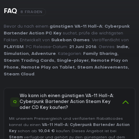
FAQ
8 FRAGEN
Bevor du nach einem
günstigen VA-11 Hall-A: Cyberpunk
Bartender Action PC Key
suchst, prüfe die wichtigsten
Fakten. Entwickelt von
Sukeban Games
. Veröffentlicht von
PLAYISM
. PC Release-Datum:
21 Juni 2016
. Genres:
Indie
,
Simulation
,
Adventure
. Kategorien:
Family Sharing
,
Steam Trading Cards
,
Single-player
,
Remote Play on
Phone
,
Remote Play on Tablet
,
Steam Achievements
,
Steam Cloud
.
Wo kann ich einen günstigen VA-11 Hall-A:
Q
Cyberpunk Bartender Action Steam Key
oder CD Key kaufen?
Mit unserem Preisvergleich und verifizierten Rabattcodes
kannst du einen
VA-11 Hall-A: Cyberpunk Bartender Action
Key
schon ab
10,04 €
kaufen. Dieses Angebot ist bei
Steam
verfügbar und gehört zu den günstigsten auf dem