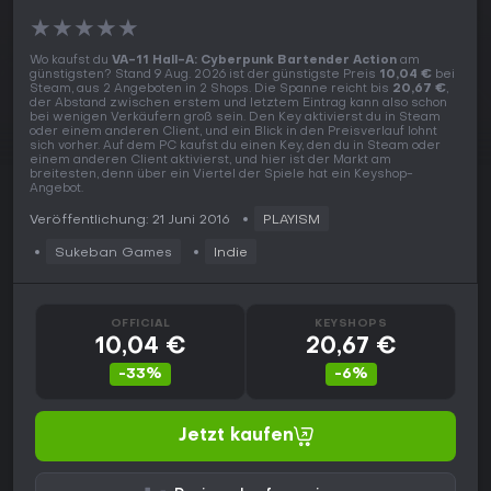
★
★
★
★
★
Wo kaufst du
VA-11 Hall-A: Cyberpunk Bartender Action
am
günstigsten? Stand 9 Aug. 2026 ist der günstigste Preis
10,04 €
bei
Steam, aus 2 Angeboten in 2 Shops. Die Spanne reicht bis
20,67 €
,
der Abstand zwischen erstem und letztem Eintrag kann also schon
bei wenigen Verkäufern groß sein. Den Key aktivierst du in Steam
oder einem anderen Client, und ein Blick in den Preisverlauf lohnt
sich vorher. Auf dem PC kaufst du einen Key, den du in Steam oder
einem anderen Client aktivierst, und hier ist der Markt am
breitesten, denn über ein Viertel der Spiele hat ein Keyshop-
Angebot.
Veröffentlichung: 21 Juni 2016
PLAYISM
Sukeban Games
Indie
OFFICIAL
KEYSHOPS
10,04 €
20,67 €
-33%
-6%
Jetzt kaufen