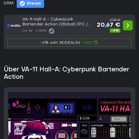
DRM:
Steam
VA-11 Hall-A - Cyberpunk
21,99 €
Bartender Action (Global) (PC /
20,67 €
Linux) - Steam - Digital Key
-6%
vor 4d
DRM:
copy
-6% with XDDEALS6
Über VA-11 Hall-A: Cyberpunk Bartender
Action