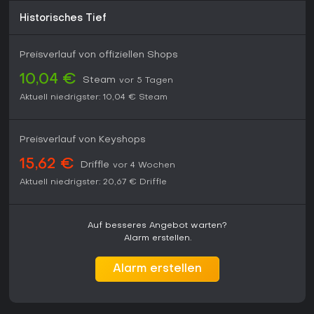
Indie-Adventure bleibt es empfehlenswert - vor allem dank
der dauerhaft positiven Resonanz und fehlender Updates,
Historisches Tief
die den kompakten, abgeschlossenen Charakter wahren.
Preisverlauf von offiziellen Shops
10,04 €
Steam
vor 5 Tagen
Aktuell niedrigster:
10,04 €
Steam
Preisverlauf von Keyshops
15,62 €
Driffle
vor 4 Wochen
Aktuell niedrigster:
20,67 €
Driffle
Auf besseres Angebot warten?
Alarm erstellen.
Alarm erstellen