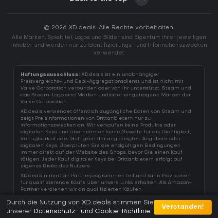
© 2026 XD.deals. Alle Rechte vorbehalten.
Alle Marken, Spieltitel, Logos und Bilder sind Eigentum ihrer jeweiligen
Inhaber und werden nur zu Identifizierungs- und Informationszwecken
verwendet.
Haftungsausschluss:
XD.deals ist ein unabhängiger
Preisvergleichs- und Deal-Aggregationsdienst und ist nicht mit
Valve Corporation verbunden oder von ihr unterstützt. Steam und
das Steam-Logo sind Marken und/oder eingetragene Marken der
Valve Corporation.
XD.deals verwendet öffentlich zugängliche Daten von Steam und
zeigt Preisinformationen von Drittanbietern nur zu
Informationszwecken an. Wir verkaufen keine Produkte oder
digitalen Keys und übernehmen keine Gewähr für die Richtigkeit,
Verfügbarkeit oder Gültigkeit der angezeigten Angebote oder
digitalen Keys. Überprüfen Sie die endgültigen Bedingungen
immer direkt auf der Website des Shops, bevor Sie einen Kauf
tätigen. Jeder Kauf digitaler Keys bei Drittanbietern erfolgt auf
eigenes Risiko des Nutzers.
XD.deals nimmt an Partnerprogrammen teil und kann Provisionen
für qualifizierende Käufe über unsere Links erhalten. Als Amazon-
Partner verdienen wir an qualifizierten Käufen.
Durch die Nutzung von XD.deals stimmen Sie
Verstanden!
unserer
Datenschutz- und Cookie-Richtlinie
.