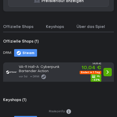
Preisverlauf anzeigen
Offizielle Shops
Keyshops
Über das Spiel
Offizielle Shops (1)
DRM:
Steam
14,99 €
VA-11 Hall-A: Cyberpunk
10,04 €
Bartender Action
Endet in 1 Tag
vor 5d
DRM:
-33%
Keyshops (1)
Risikoinfo: