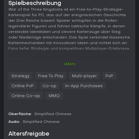
Spielbeschreibung
War of the Three Kingdoms ist ein Free-to-Play-Strategie-
Kartenspiel für PC, das auf der ereignisreichen Geschichte
der Drei Reiche basiert. Spieler schlüpfen in die Rollen
legendärer Figuren und führen taktische Kämpfe, in denen
versteckte Identitäten und clevere Kartenzüge über Sieg
oder Niederlage entscheiden. Das Spiel verbindet klassische
Kartenmechaniken mit innovativen Ideen und richtet sich an
Fans tiefer Strategie und kompetitiven Multiplayer-Erlebnisse.
Gameplay
+Mehr
Im Kern von War of the Three Kingdoms dreht sich alles um
kartenbasierte Strategie mit Decks, die von der Lore der Drei
Strategy
Free To Play
Multi-player
PvP
Reiche inspiriert sind. Jede Figur bringt einzigartige
Fähigkeiten mit, die den Karten-Einsatz prägen und Allianzen,
Online PvP
Co-op
In-App Purchases
Verrat oder direkte Duelle ermöglichen. Die Mechaniken
setzen auf versteckte Rollen wie Lord, Rebell, Loyalist oder
Online Co-op
MMO
Verräter - hier zählen scharfer deduction und perfektes
Timing, um Gegner zu überlisten. Das Spiel bietet nicht-
wiederholende General-Rekrutierungen für vielfältige
Oberfläche:
Simplified Chinese
Armeen ohne Duplikate sowie Auto-Battles in manchen Modi
Audio:
Simplified Chinese
für entspannte Strategie.
Altersfreigabe
Die taktische Tiefe entsteht durch die Kombination von