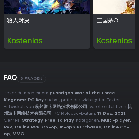
狼人对决
三国杀OL
Kostenlos
Kostenlos
FAQ
8 FRAGEN
Bevor du nach einem
günstigen War of the Three
Kingdoms PC Key
suchst, prüfe die wichtigsten Fakten.
Entwickelt von
杭州游卡网络技术有限公司
. Veröffentlicht von
杭
州游卡网络技术有限公司
. PC Release-Datum:
17 Dez. 2021
.
Genres:
Strategy
,
Free To Play
. Kategorien:
Multi-player
,
PvP
,
Online PvP
,
Co-op
,
In-App Purchases
,
Online Co-
op
,
MMO
.