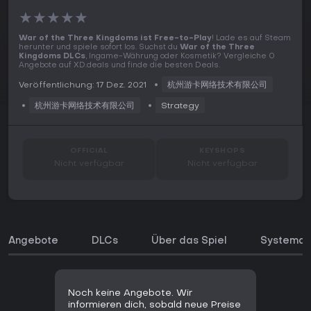
★
★
★
★
★
War of the Three Kingdoms ist Free-to-Play
! Lade es auf Steam
herunter und spiele sofort los. Suchst du
War of the Three
Kingdoms DLCs
, Ingame-Währung oder Kosmetik? Vergleiche 0
Angebote auf XD.deals und finde die besten Deals.
Veröffentlichung: 17 Dez. 2021
杭州游卡网络技术有限公司
杭州游卡网络技术有限公司
Strategy
OFFICIAL
KEYSHOPS
Nicht verfügbar
Nicht verfügbar
Angebote
DLCs
Über das Spiel
Systeman
Noch keine Angebote. Wir
informieren dich, sobald neue Preise