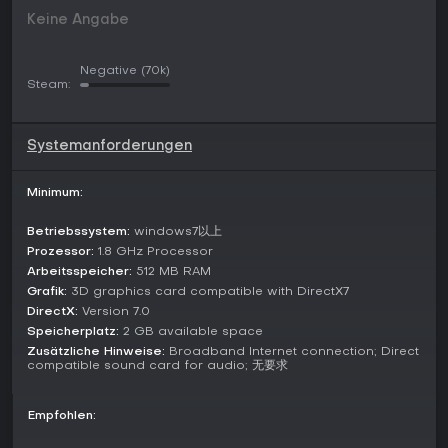
Charakterfähigkeiten und Karten-Effekten, etwa temporäre
Pakte oder Überraschungsangriffe. Community-Features
Keine Angabe
erlauben es, eigene Generäle mit individuellen Skills und
Dialogen zu erstellen und so das taktische Gameplay
Negative
(70k)
persönlich zu gestalten.
Steam:
Spielmodi
War of the Three Kingdoms bietet eine breite Palette an Modi
Systemanforderungen
für jeden Spielstil - von harten Wettkämpfen bis hin zu
entspannten Runden. Klassische Identitäts-Battles stellen
Spieler als Hauptlord oder inneren Verräter gegenüber und
Minimum:
drehen sich um Fraktionssiege durch Karten-Duelle. Im
National-Warfare-Modus zählen Skill-Synergien über
Betriebssystem:
windows7以上
Allianzen hinweg, während 2v2-Matches schnelle, spaßige
Prozessor:
1.8 GHz Processor
Team-Action liefern.
Arbeitsspeicher:
512 MB RAM
Grafik:
3D graphics card compatible with DirectX7
Innovative Varianten wie der Auto-Chess-Modus mit diversen
Lager-Paarungen und über 100 Piece-Strategien sorgen für
DirectX:
Version 7.0
automatische Kämpfe und saisonale Ranglisten.
Speicherplatz:
2 GB available space
Storygetriebene PVE-Abenteuer lassen Narrative durch
Zusätzliche Hinweise:
Broadband Internet connection; Direct
Kartenplays entdecken, Casual-Landlord-Modus bietet
compatible sound card for audio; 无要求
lockere Duelle. Roguelike-Dungeon-Crawling und
Singleplayer-Herausforderungen wie Heaven's Book Chaos
Empfohlen:
runden das Angebot ab - insgesamt mehr als 30 Modi für
nahtlose Wechsel zwischen Wettkampf und Freizeit.