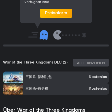
verfügbar sind.
Preisalarm
War of the Three Kingdoms DLC (2)
ALLE ANZEIGEN
三国杀-福利礼包
Kostenlos
三国杀-自走棋
Kostenlos
Über War of the Three Kingdoms