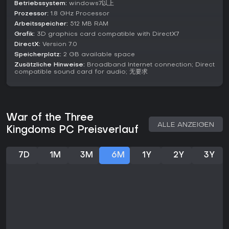
Betriebssystem:
windows7以上
Community Features and Updates
Prozessor:
1.8 GHz Processor
Arbeitsspeicher:
512 MB RAM
War of the Three Kingdoms schafft eine kollaborative
Community, in der Spieler Inhalte mitgestalten. Mit dem
Grafik:
3D graphics card compatible with DirectX7
Editor-Tool lassen sich eigene Generäle, Skills und sogar
DirectX:
Version 7.0
neue Modi entwerfen, inklusive Belohnungen für Mitmacher.
Speicherplatz:
2 GB available space
Neueste Updates bringen großzügige Neuling-Vorteile wie
Zusätzliche Hinweise:
Broadband Internet connection; Direct
150 Züge bei der Anmeldung, Zugang zu fünf Tiger-
compatible sound card for audio; 无要求
Generälen und permanente SSS-Charaktere wie Huang Gai.
Saisonale Events halten das Spiel frisch, etwa Ranglisten im
Auto Chess, die zu optimierten Strategien für die Spitze
War of the Three
motivieren. Diese Updates fördern faire Fortschritte, wie
ALLE ANZEIGEN
nicht-wiederholende Rekrutierungen für starke Rosters ohne
Kingdoms PC Preisverlauf
Frust.
Lohnt es sich?
7D
1M
3M
6M
1Y
2Y
3Y
Fans von Strategie-Kartenspielen mit historischem
Hintergrund finden in War of the Three Kingdoms eine solide
Mischung aus taktischer Tiefe und Abwechslung. Das Free-
to-Play-Modell startet mit reichhaltigen Belohnungen und
lädt Neulinge ein, Sammlungen legendärer Figuren
aufzubauen. Allerdings ist die Spielerresonanz insgesamt
stark negativ, mit nur 7 % positiven Bewertungen kürzlich -