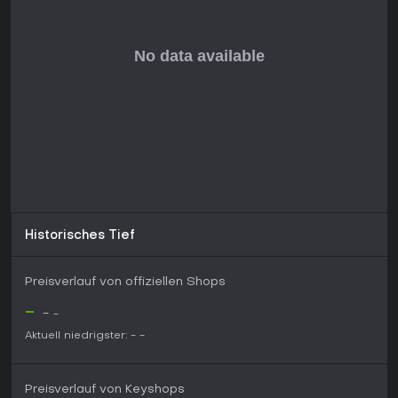
oft wegen Zugangsproblemen.
Das Spiel passt zu Multiplayer-Strategen mit Identitäts-Twists
und kreativen Elementen, besonders wenn Custom-Content
experimentieren Spaß macht. Bei Affinität zu Kartenkämpfen
und Drei-Reiche-Lore könnten es packende Sessions
werden, doch prüft die aktuelle Community-Feedback vor
dem Einstieg.
Historisches Tief
Preisverlauf von offiziellen Shops
-
-
-
Aktuell niedrigster:
-
-
Preisverlauf von Keyshops