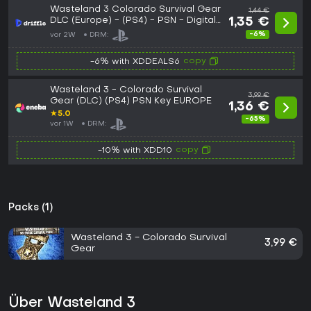
Wasteland 3 Colorado Survival Gear
1,44 €
DLC (Europe) - (PS4) - PSN - Digital
1,35 €
Key
-6%
vor 2W
DRM:
copy
-6% with XDDEALS6
Wasteland 3 - Colorado Survival
3,99 €
Gear (DLC) (PS4) PSN Key EUROPE
1,36 €
★
5.0
-65%
vor 1W
DRM:
copy
-10% with XDD10
Packs (1)
Wasteland 3 - Colorado Survival
3,99 €
Gear
Über Wasteland 3