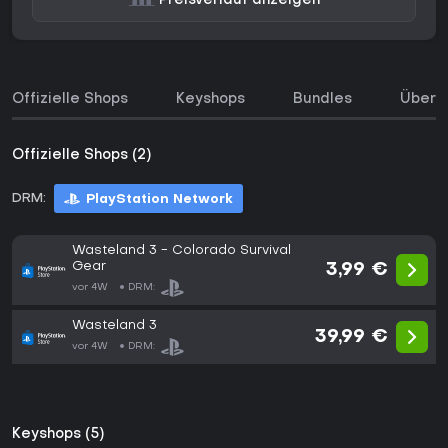
Preisverlauf anzeigen
Offizielle Shops
Keyshops
Bundles
Über d
Offizielle Shops (2)
DRM:
PlayStation Network
Wasteland 3 - Colorado Survival
Gear
3,99 €
vor 4W
DRM:
Wasteland 3
39,99 €
vor 4W
DRM:
Keyshops (5)