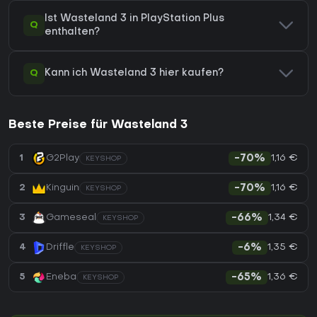
Ist Wasteland 3 in PlayStation Plus
Q
enthalten?
Q
Kann ich Wasteland 3 hier kaufen?
Beste Preise für Wasteland 3
1,16 €
1
G2Play
-70%
KEYSHOP
1,16 €
2
Kinguin
-70%
KEYSHOP
1,34 €
3
Gameseal
-66%
KEYSHOP
1,35 €
4
Driffle
-6%
KEYSHOP
1,36 €
5
Eneba
-65%
KEYSHOP