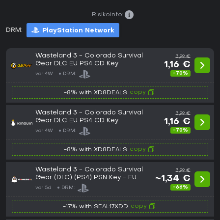
Risikoinfo:
DRM:
PlayStation Network
Wasteland 3 - Colorado Survival
3,99 €
Gear DLC EU PS4 CD Key
1,16 €
-70%
vor 4W
DRM:
copy
-8% with XD8DEALS
Wasteland 3 - Colorado Survival
3,99 €
Gear DLC EU PS4 CD Key
1,16 €
-70%
vor 4W
DRM:
copy
-8% with XD8DEALS
Wasteland 3 - Colorado Survival
3,99 €
Gear (DLC) (PS4) PSN Key - EU
~1,34 €
-66%
vor 5d
DRM:
copy
-17% with SEAL17XDD