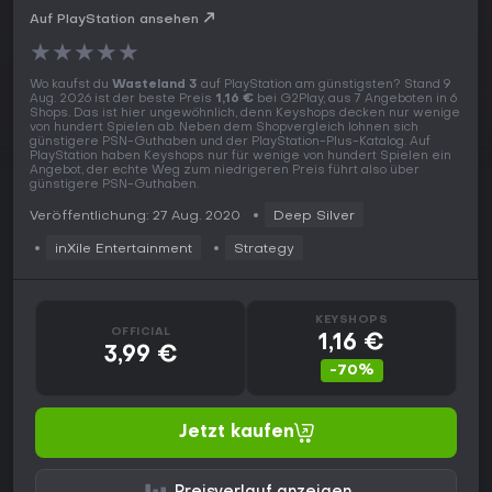
Auf PlayStation ansehen
★
★
★
★
★
Wo kaufst du
Wasteland 3
auf PlayStation am günstigsten? Stand 9
Aug. 2026 ist der beste Preis
1,16 €
bei G2Play, aus 7 Angeboten in 6
Shops. Das ist hier ungewöhnlich, denn Keyshops decken nur wenige
von hundert Spielen ab. Neben dem Shopvergleich lohnen sich
günstigere PSN-Guthaben und der PlayStation-Plus-Katalog. Auf
PlayStation haben Keyshops nur für wenige von hundert Spielen ein
Angebot, der echte Weg zum niedrigeren Preis führt also über
günstigere PSN-Guthaben.
Veröffentlichung: 27 Aug. 2020
Deep Silver
inXile Entertainment
Strategy
KEYSHOPS
OFFICIAL
1,16 €
3,99 €
-70%
Jetzt kaufen