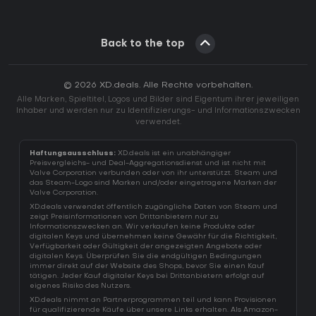
Back to the top
© 2026 XD.deals. Alle Rechte vorbehalten.
Alle Marken, Spieltitel, Logos und Bilder sind Eigentum ihrer jeweiligen
Inhaber und werden nur zu Identifizierungs- und Informationszwecken
verwendet.
Haftungsausschluss:
XD.deals ist ein unabhängiger
Preisvergleichs- und Deal-Aggregationsdienst und ist nicht mit
Valve Corporation verbunden oder von ihr unterstützt. Steam und
das Steam-Logo sind Marken und/oder eingetragene Marken der
Valve Corporation.
XD.deals verwendet öffentlich zugängliche Daten von Steam und
zeigt Preisinformationen von Drittanbietern nur zu
Informationszwecken an. Wir verkaufen keine Produkte oder
digitalen Keys und übernehmen keine Gewähr für die Richtigkeit,
Verfügbarkeit oder Gültigkeit der angezeigten Angebote oder
digitalen Keys. Überprüfen Sie die endgültigen Bedingungen
immer direkt auf der Website des Shops, bevor Sie einen Kauf
tätigen. Jeder Kauf digitaler Keys bei Drittanbietern erfolgt auf
eigenes Risiko des Nutzers.
XD.deals nimmt an Partnerprogrammen teil und kann Provisionen
für qualifizierende Käufe über unsere Links erhalten. Als Amazon-