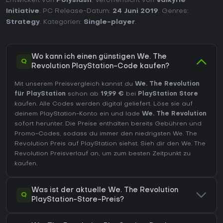
Entwickelt von
Polyslash
. Veröffentlicht von
Valkyrie
Initiative
. PC Release-Datum:
24 Juni 2019
. Genres:
Strategy
. Kategorien:
Single-player
.
Wo kann ich einen günstigen We. The
Q
Revolution PlayStation-Code kaufen?
Mit unserem Preisvergleich kannst du
We. The Revolution
für PlayStation
schon ab
19,99 €
bei
PlayStation Store
kaufen. Alle Codes werden digital geliefert. Löse sie auf
deinem PlayStation-Konto ein und lade
We. The Revolution
sofort herunter. Die Preise enthalten bereits Gebühren und
Promo-Codes, sodass du immer den niedrigsten We. The
Revolution Preis auf
PlayStation
siehst. Sieh dir den
We. The
Revolution Preisverlauf
an, um zum besten Zeitpunkt zu
kaufen.
Was ist der aktuelle We. The Revolution
Q
PlayStation-Store-Preis?