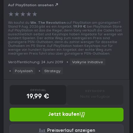
Auf PlayStation ansehen
★
★
★
★
★
Wo kaufst du
We. The Revolution
auf PlayStation am günstigsten?
Stand 9 Aug. 2026 gibt es ein Angebot,
19,99 €
bei PlayStation Store.
Auf PlayStation ist das die Regel, denn Sony verkauft die Codes fast
ausschließlich selbst und Keyshops haben Angebote für wenige von
hundert Spielen. Der echte Weg zum niedrigeren Preis sind
günstigere PSN-Guthaben, denn du zahlst weniger für dasselbe
Guthaben im PS Store. Auf PlayStation haben Keyshops nur für
wenige von hundert Spielen ein Angebot, der echte Weg zum
niedrigeren Preis führt also über günstigere PSN-Guthaben.
Veröffentlichung: 24 Juni 2019
Valkyrie Initiative
Polyslash
Strategy
OFFICIAL
KEYSHOPS
19,99 €
Nicht verfügbar
Jetzt kaufen
Preisverlauf anzeigen