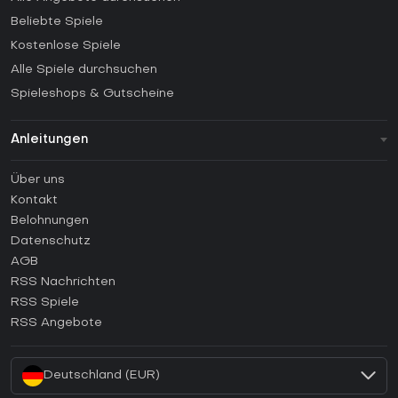
Beliebte Spiele
Kostenlose Spiele
Alle Spiele durchsuchen
Spieleshops & Gutscheine
Anleitungen
FAQ
Über uns
Anleitungen
Kontakt
Wie aktiviert man einen Steam CD Key?
Belohnungen
Wie aktiviert man einen Epic Games CD Key?
Datenschutz
AGB
Wie aktiviert man einen GOG CD Key?
RSS Nachrichten
Wie aktiviert man einen Ubisoft Connect CD Key?
RSS Spiele
Wie aktiviert man einen EA App CD Key?
RSS Angebote
Wie aktiviert man einen Battle.net CD Key?
Deutschland (EUR)