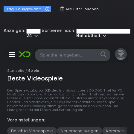
Tag:
1 ausgewählt
Alle Filter löschen
Anzeigen:
Sortieren nach:
24
Beliebtheit
Startseite
Spiele
Beste Videospiele
Der Spielekatalog von
XD.deals
umfasst über 200.000 Titel für PC,
PlayStation, Xbox und Nintendo Switch. Zu jedem Titel vergleichen wir
Preise aus 40 Shops, davon 25 offizielle Stores und 15 Keyshops, also
Händler und Marktplätze, die Keys weiterverkaufen. Jedes Spiel
bekommt ein Preisdiagramm, getrennt nach beiden Gruppen. Die
Liste grenzt du mit Filtern und Sortierung ein.
Voreinstellungen:
Beliebte Videospiele
Neuerscheinungen
Kommende Sp