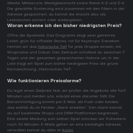
älteste, Metascore, Meistgewünscht sowie Name A-Z und Z-A.
Die gewählte Sortierung wird zusammen mit den Filtern in der
Adresse gespeichert, du kannst die Ansicht also als
Lesezeichen sichern oder weitergeben.
Woran erkenne ich den bisher niedrigsten Preis?
Öffne die Spielseite. Das Diagramm zeigt zwei getrennte
Linien: grün für offizielle Stores, rot für Keyshops. Daneben
nennen wir das
historische Tief
für jede Gruppe einzeln, mit
Shopname und Datum. Den Zeitraum schaltest du zwischen 7
Tagen und der gesamten gespeicherten Historie um. In der
Liste trägt ein Spiel zum bisher niedrigsten Preis die grüne
Kennzeichnung „Historisches Tief“.
Wie funktionieren Preisalarme?
Du legst einen Zielpreis fest, wir prüfen die Angebote alle fünf
Minuten und melden uns, sobald eines darunter fällt. Die
Benachrichtigung kommt per E-Mail, als Push oder beides,
das wählst du im Fenster „Alarm erstellen“. Den Alarm kannst
du auf bestimmte Shops und DRM-Plattformen begrenzen.
Eine zweite Meldung zum selben Spiel schicken wir frühestens
nach 30 Minuten. E-Mails gehen an eine bestätigte Adresse,
verwalten kannst du alles im
Konto
.